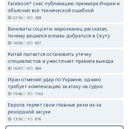
Facebook* снёс публикацию премьера Индии и
объяснил всё технической ошибкой
22:16
0
328
Виноваты соцсети: марокканец рассказал,
почему решился вплавь добраться в Сеуту
16:59
0
657
Китай пытается остановить утечку
специалистов и ужесточает правила выезда
16:07
0
394
Иран отменил удар по Украине, однако
требует компенсацию за атаку на судно
15:46
3
1162
Европа теряет свои главные реки из-за
рекордной засухи
13:16
1
676