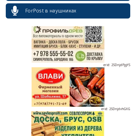
ForPost в наушниках
erid: 2SDnjdPjgYS
erid: 2SDnjdvhGXG
erid: 2SDnjcLUypt