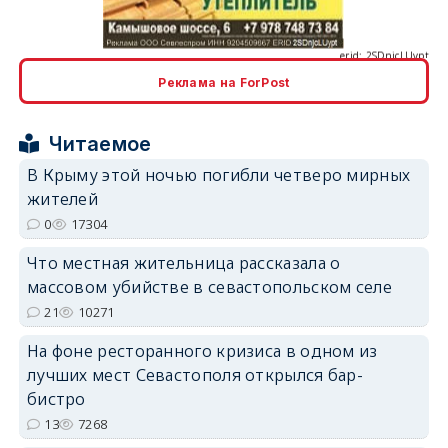
Реклама на ForPost
erid: 2SDnjcrDNw6
Читаемое
В Крыму этой ночью погибли четверо мирных
жителей
0
17304
erid: 2SDnjdPjgYS
Что местная жительница рассказала о
массовом убийстве в севастопольском селе
21
10271
На фоне ресторанного кризиса в одном из
лучших мест Севастополя открылся бар-
бистро
erid: 2SDnjdvhGXG
13
7268