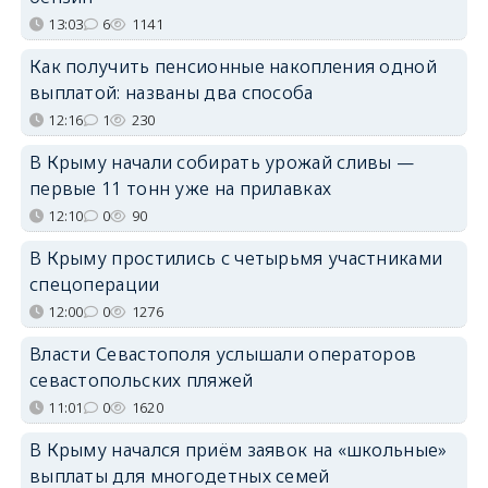
13:03
6
1141
Как получить пенсионные накопления одной
выплатой: названы два способа
12:16
1
230
В Крыму начали собирать урожай сливы —
первые 11 тонн уже на прилавках
12:10
0
90
В Крыму простились с четырьмя участниками
спецоперации
12:00
0
1276
Власти Севастополя услышали операторов
севастопольских пляжей
11:01
0
1620
В Крыму начался приём заявок на «школьные»
выплаты для многодетных семей