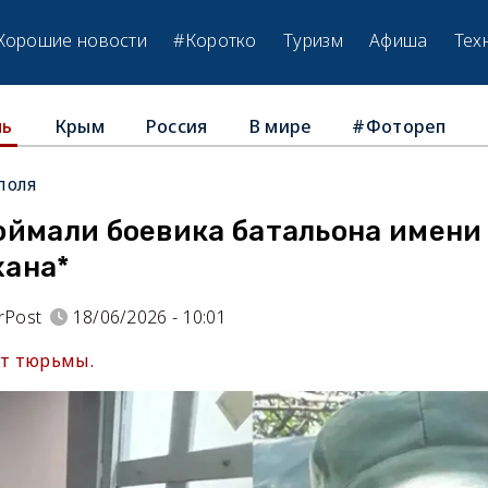
Хорошие новости
#Коротко
Туризм
Афиша
Тех
Крым
Россия
В мире
#Фотореп
ль
поля
оймали боевика батальона имени
ана*
rPost
18/06/2026 - 10:01
ет тюрьмы.