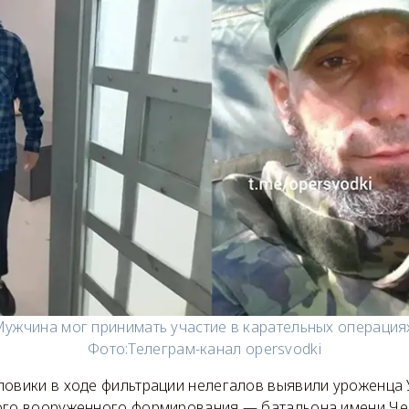
ужчина мог принимать участие в карательных операция
Фото:
Телеграм-канал opersvodki
ловики в ходе фильтрации нелегалов выявили уроженца 
ого вооруженного формирования — батальона имени Че