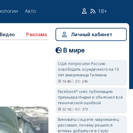
18+
нологии
Авто
Видео
Личный кабинет
Реклама
В мире
США попросили Россию
освободить осуждённого на 10
лет американца Гилмана
16:40
2
246
Facebook* снёс публикацию
премьера Индии и объяснил всё
технической ошибкой
22:16
0
373
Виноваты соцсети: марокканец
рассказал, почему решился
вплавь добраться в Сеуту