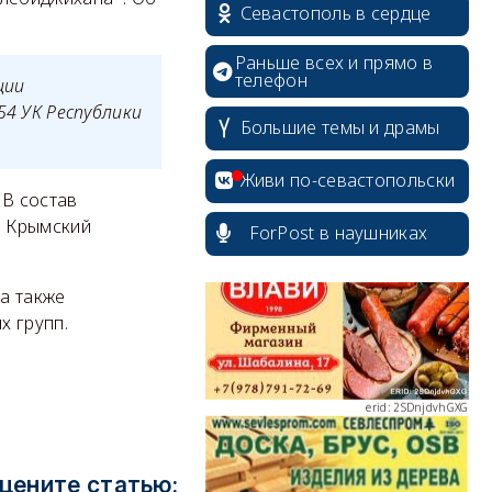
Севастополь в сердце
Раньше всех и прямо в
телефон
ции
54 УК Республики
Большие темы и драмы
erid: 2SDnjdPjgYS
Живи по-севастопольски
 В состав
и Крымский
ForPost в наушниках
а также
erid: 2SDnjdvhGXG
х групп.
erid: 2SDnjcLUypt
цените статью: