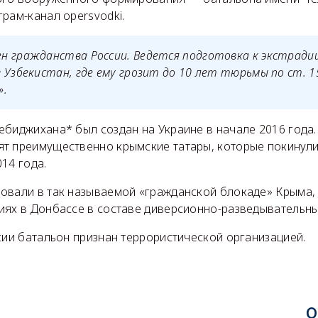
рам-канал opersvodki.
н гражданства России. Ведется подготовка к экстради
 Узбекистан, где ему грозит до 10 лет тюрьмы по ст. 1
».
биджихана* был создан на Украине в начале 2016 года.
т преимущественно крымские татары, которые покинул
014 года.
овали в так называемой «гражданской блокаде» Крыма, 
иях в Донбассе в составе диверсионно-разведывательны
сии батальон признан террористической организацией.
О