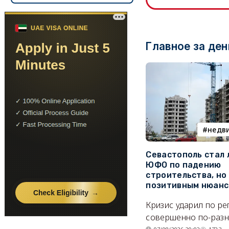
Главное за ден
недв
Севастополь стал
ЮФО по падению
строительства, но
позитивным нюан
Кризис ударил по р
совершенно по-разн