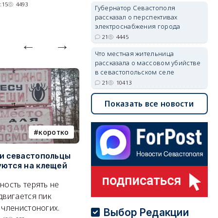
07/08/2026 10:13
4445
:15
4493
Губернатор Севастополя
рассказал о перспективах
электроснабжения города
21
4445
Что местная жительница
рассказала о массовом убийстве
в севастопольском селе
21
10413
Показать все новости
коротко
Балаклава
и севастопольцы
В Севастополе утвердили
Н
ются на клещей
проект застройки центра
С
Балаклавы
и
ность терять не
Там появится туристический
М
двигается пик
квартал с отелями и
н
 членистоногих.
Выбор Редакции
парковками.