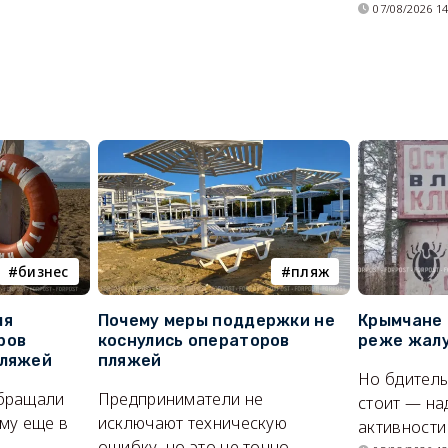
07/08/2026 14
бизнес
пляж
ля
Почему меры поддержки не
Крымчане 
ров
коснулись операторов
реже жалу
пляжей
пляжей
Но бдитель
бращали
Предприниматели не
стоит — на
му еще в
исключают техническую
активности
ошибку, но это не точно.