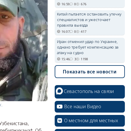
16:59
0
676
Китай пытается остановить утечку
специалистов и ужесточает
правила выезда
16:07
0
417
Иран отменил удар по Украине,
однако требует компенсацию за
атаку на судно
15:46
3
1198
Показать все новости
Севастополь на связи
х.
Все наши Видео
О местном для местных
Узбекистана,
лебиджихана*. Об
erid: 2SDnjcrDNw6