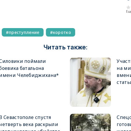
Еще
преступление
коротко
Читать также:
Силовики поймали
Учас
боевика батальона
на ми
имени Челебиджихана*
вмен
стать
В Севастополе спустя
Спец
четверть века раскрыли
готов