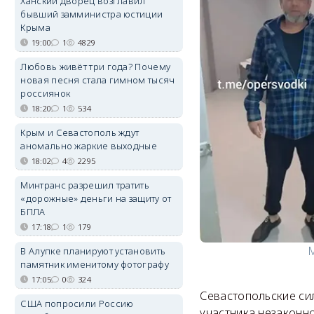
Ханский дворец возглавил
бывший замминистра юстиции
Крыма
19:00
1
4829
Любовь живёт три года? Почему
новая песня стала гимном тысяч
россиянок
18:20
1
534
Крым и Севастополь ждут
аномально жаркие выходные
18:02
4
2295
Минтранс разрешил тратить
«дорожные» деньги на защиту от
БПЛА
17:18
1
179
М
В Алупке планируют установить
памятник именитому фотографу
17:05
0
324
Севастопольские си
США попросили Россию
участника незаконн