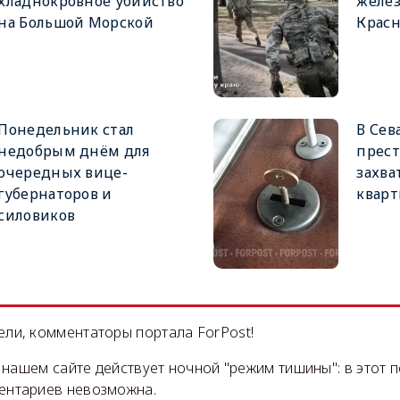
хладнокровное убийство
желез
на Большой Морской
Крас
Понедельник стал
В Сев
недобрым днём для
прест
очередных вице-
захва
губернаторов и
кварт
силовиков
ли, комментаторы портала ForPost!
на нашем сайте действует ночной "режим тишины": в этот 
ентариев невозможна.