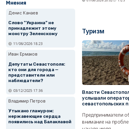
07/08/2026 20:02
1723
Мнения
Денис Канаев
Слово "Украина" не
принадлежит этому
Туризм
монстру Зеленскому
11/06/2026 18:23
Иван Ермаков
Депутаты Севастополя:
кто они для города —
представители или
наблюдатели?
03/12/2025 17:36
Власти Севастопо
услышали операто
Владимир Петров
севастопольских 
Утыкано гламуром:
Предприниматели о
нержавеющие сердца
внимание на пробле
появились над Балаклавой
начале июля.