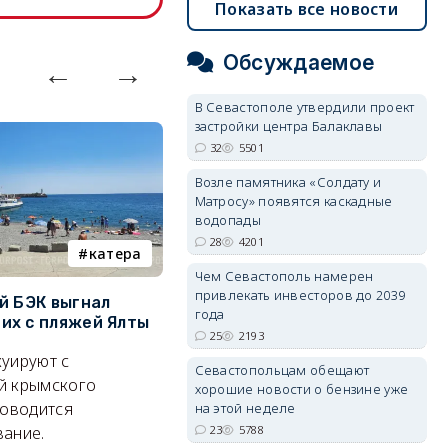
Показать все новости
Обсуждаемое
В Севастополе утвердили проект
застройки центра Балаклавы
32
5501
Возле памятника «Солдату и
Матросу» появятся каскадные
водопады
28
4201
катера
электроснабжение
Чем Севастополь намерен
привлекать инвесторов до 2039
й БЭК выгнал
Губернатор Севастополя
П
года
х с пляжей Ялты
рассказал о перспективах
к
25
2193
электроснабжения города
п
уируют с
Севастопольцам обещают
Энергетики, подчеркнул он,
П
й крымского
хорошие новости о бензине уже
делают практически
и
роводится
на этой неделе
невозможное.
ош
23
5788
ание.