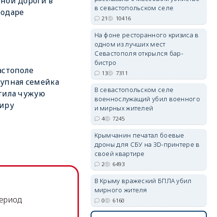
ной дороги в
в севастопольском селе
нодаре
21
10416
На фоне ресторанного кризиса в
одном из лучших мест
Севастополя открылся бар-
бистро
астополе
13
7311
упная семейка
В севастопольском селе
тила чужую
военнослужащий убил военного
иру
и мирных жителей
4
7245
Крымчанин печатал боевые
дроны для СБУ на 3D-принтере в
своей квартире
2
6493
В Крыму вражеский БПЛА убил
мирного жителя
период
0
6160