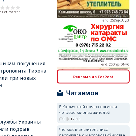
 нет голосов
erid: 2SDnjcrDNw6
тникам покушения
трополита Тихона
Реклама на ForPost
или три новых
erid: 2SDnjdPjgYS
и
Читаемое
В Крыму этой ночью погибли
четверо мирных жителей
0
17513
службы Украины
erid: 2SDnjdvhGXG
или подрыв
Что местная жительница
рассказала о массовом убийстве