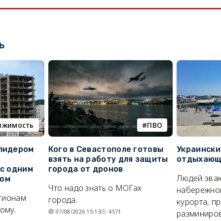
ь
ижимость
ПВО
 лидером
Кого в Севастополе готовы
Украински
взять на работу для защиты
отдыхающи
 с одним
города от дронов
Людей эвак
сом
Что надо знать о МОГах
набережно
егионам
города.
курорта, п
ому.
07/08/2026 15:13
4571
разминиров