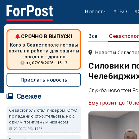
Новости
#СВО
#
Все
Севастопо
СРОЧНО В ВЫПУСК!
Кого в Севастополе готовы
взять на работу для защиты
Новости Севасто
города от дронов
пт, 07/08/2026 - 15:13
Силовики п
Челебиджих
Прислать новость
Служба новостей Fo
Свежее
Ему грозит до 10 л
Севастополь стал лидером ЮФО
по падению строительства, но с
одним позитивным нюансом
20:02
2
1723