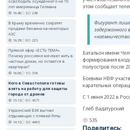
освободить осуждённого на 10
этом сообщает телег
лет американца Гилмана
16:40
2
238
Фигурант лише
В Крыму временно сократят
продажи бензина на некоторых
задержанного в
АЗС
«наемничество
16:29
0
225
Прямой эфир «ЕСТЬ ТЕМА».
Батальон имени Челе
Почему россияне мечтают жить в
формирования входя
частных домах, но остаются в
полуостров после 2
квартирах?
16:00
1
518
Боевики НВФ участв
Кого в Севастополе готовы
карательных операц
взять на работу для защиты
города от дронов
С 1 июня 2022 в Рос
15:13
0
4571
Глеб Вадатурский
Украинский БЭК выгнал
отдыхающих с пляжей Ялты
535
14:15
5
4493
Поделитесь: