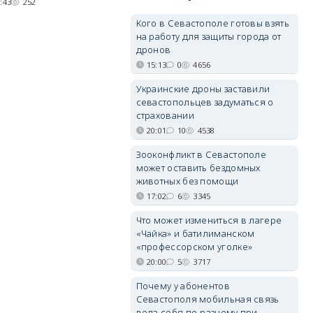
:43
252
05/08/2026 08:01
5501
Кого в Севастополе готовы взять
на работу для защиты города от
дронов
15:13
0
4656
Украинские дроны заставили
севастопольцев задуматься о
страховании
20:01
10
4538
Зооконфликт в Севастополе
может оставить бездомных
животных без помощи
17:02
6
3345
Что может измениться в лагере
«Чайка» и батилиманском
«профессорском уголке»
20:00
5
3717
Почему у абонентов
Севастополя мобильная связь
вела себя по-разному при