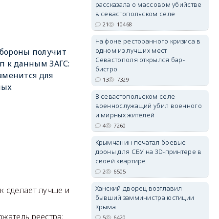
рассказала о массовом убийстве
в севастопольском селе
21
10468
erid: 2SDnjdPjgYS
На фоне ресторанного кризиса в
одном из лучших мест
бороны получит
Севастополя открылся бар-
п к данным ЗАГС:
бистро
зменится для
13
7329
ных
В севастопольском селе
военнослужащий убил военного
erid: 2SDnjdvhGXG
и мирных жителей
4
7260
Крымчанин печатал боевые
дроны для СБУ на 3D-принтере в
своей квартире
2
6505
Ханский дворец возглавил
к сделает лучше и
бывший замминистра юстиции
.
Крыма
ржатель реестра:
5
6420