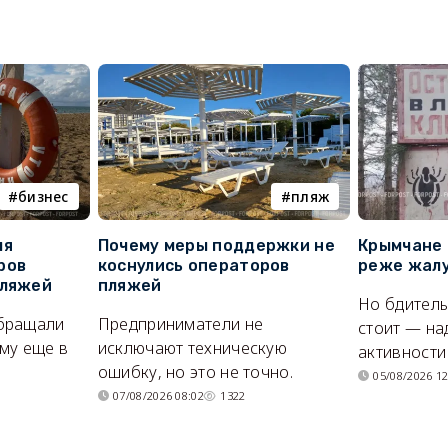
бизнес
пляж
ля
Почему меры поддержки не
Крымчане 
ров
коснулись операторов
реже жалу
пляжей
пляжей
Но бдитель
бращали
Предприниматели не
стоит — на
му еще в
исключают техническую
активности
ошибку, но это не точно.
05/08/2026 12
07/08/2026 08:02
1322