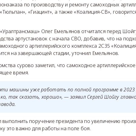
онзаказа по производству и ремонту самоходных артил
 «Тюльпан», «Гиацинт», а также «Коалиция-СВ», говоритс
 «Уралтрансмаш» Олег Емельянов отчитался перед Шойг
дства артустановок с начала СВО, добавив, что на под
амоходного артиллерийского комплекса 2С35 «Коалиция
ится на завершающей стадии, уточнил Емельянов.
омства сурово заметил, что самоходное артиллерийское
ящее время.
эти машины уже работать по полной программе в 2023 го
ко, так сказать, хорошо», — заявил Сергей Шойгу главн
авода.
 выполнить поручение президента по увеличению прои
ку это важно для работы на поле боя.