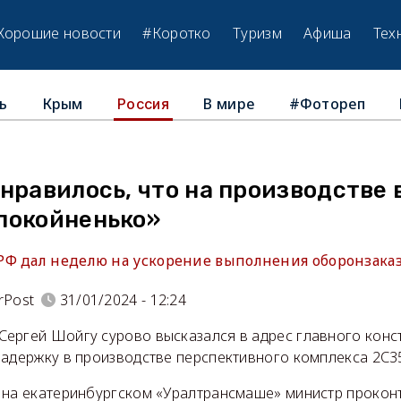
Хорошие новости
#Коротко
Туризм
Афиша
Тех
ь
Крым
В мире
#Фотореп
Россия
нравилось, что на производстве
покойненько»
Ф дал неделю на ускорение выполнения оборонзаказ
rPost
31/01/2024 - 12:24
ергей Шойгу сурово высказался в адрес главного конс
задержку в производстве перспективного комплекса 2С3
 на екатеринбургском «Уралтрансмаше» министр проко