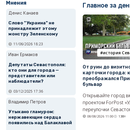
Мнения
Главное за ден
Денис Канаев
Слово "Украина" не
принадлежит этому
монстру Зеленскому
11/06/2026 18:23
история Се
Иван Ермаков
Депутаты Севастополя:
От руин до визитн
кто они для города —
карточки города: 
представители или
преображался При
наблюдатели?
бульвар
03/12/2025 17:36
Открывайте город в
Владимир Петров
проектом ForPost «У
переулочки Севасто
Утыкано гламуром:
08/08/2026 11:00
13
нержавеющие сердца
появились над Балаклавой