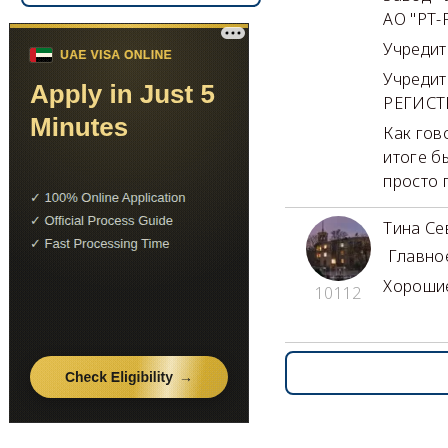
АО "РТ-
Учредит
Учредит
РЕГИСТР
Как гов
итоге б
просто 
Тина Се
Главное
Хорошие
10112