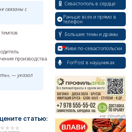
Севастополь в сердце
е связаны с
Раньше всех и прямо в
телефон
 темпов
Большие темы и драмы
Живи по-севастопольски
водитель
чения производства.
ForPost в наушниках
erid: 2SDnjcrDNw6
ть», — указал
erid: 2SDnjdPjgYS
цените статью: