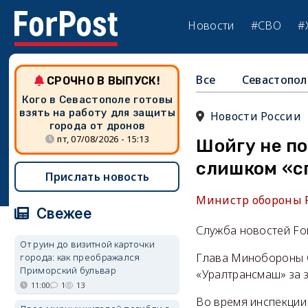
Новости
#СВО
#
Все
Севастопол
СРОЧНО В ВЫПУСК!
Кого в Севастополе готовы
взять на работу для защиты
Новости России
города от дронов
пт, 07/08/2026 - 15:13
Шойгу не по
слишком «с
Прислать новость
Министр обороны Р
Свежее
Служба новостей Fo
От руин до визитной карточки
Глава Минобороны С
города: как преображался
Приморский бульвар
«Уралтрансмаш» за 
11:00
1
13
Во время инспекции