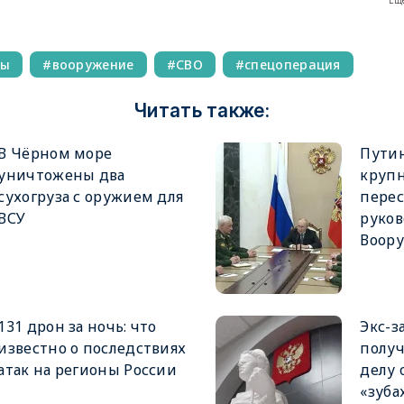
Еще
ны
вооружение
СВО
спецоперация
Читать также:
В Чёрном море
Пути
уничтожены два
круп
сухогруза с оружием для
перес
ВСУ
руков
Воор
131 дрон за ночь: что
Экс-з
известно о последствиях
получ
атак на регионы России
делу 
«зуба