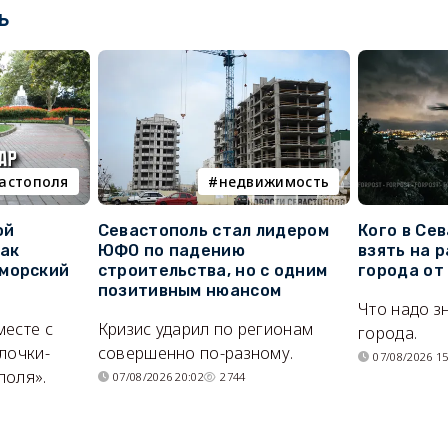
ь
вастополя
недвижимость
ой
Севастополь стал лидером
Кого в Се
как
ЮФО по падению
взять на 
морский
строительства, но с одним
города от
позитивным нюансом
Что надо з
месте с
Кризис ударил по регионам
города.
лочки-
совершенно по-разному.
07/08/2026 15
поля».
07/08/2026 20:02
2744