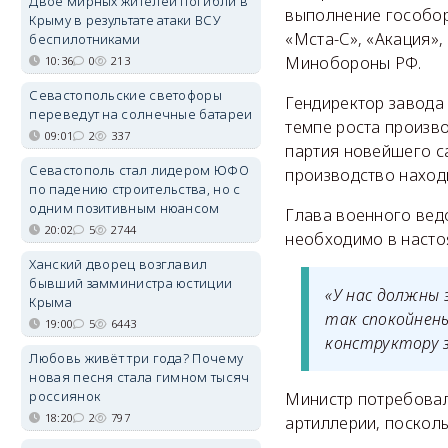
Двое мирных жителей погибли в
выполнение гособор
Крыму в результате атаки ВСУ
«Мста-С», «Акация»,
беспилотниками
Минобороны РФ.
10:36
0
213
Севастопольские светофоры
Гендиректор завода
переведут на солнечные батареи
темпе роста произво
09:01
2
337
партия новейшего с
Севастополь стал лидером ЮФО
производство наход
по падению строительства, но с
одним позитивным нюансом
Глава военного вед
20:02
5
2744
необходимо в насто
Ханский дворец возглавил
бывший замминистра юстиции
«У нас должны 
Крыма
так спокойнень
19:00
5
6443
конструктору з
Любовь живёт три года? Почему
новая песня стала гимном тысяч
россиянок
Министр потребовал
18:20
2
797
артиллерии, посколь