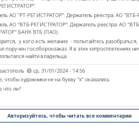
РЕГИСТРАТОР".
ель АО "РТ-РЕГИСТРАТОР": Держатель реестра: АО "ВТБ
ель АО "ВТБ-РЕГИСТРАТОР": Держатель реестра: АО "ВТБ
АТОР" БАНК ВТБ (ПАО).
орится, у кого есть желание - попытайтесь разобраться
ыл поручен гособоронзаказ. Я в этих хитросплетениях ни
попытался найти владельца.
вастополь
ср, 31/01/2024 - 14:56
, чтобы художники не на букву "х" оказались
 что ли?
Авторизуйтесь, чтобы читать все комментарии