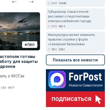
21
10468
Губернатор Севастополя
рассказал о перспективах
электроснабжения города
21
4823
Минкультуры может изменить
правила стройки у форта
«Северная Балаклава»
ПВО
катера
18
2282
вастополе готовы
Украинский БЭК выгнал
Г
Показать все новости
работу для защиты
отдыхающих с пляжей Ялты
р
 дронов
э
Людей эвакуируют с
нать о МОГах
Эн
набережной крымского
д
курорта, проводится
н
:13
5977
разминирование.
07/08/2026 14:15
5112