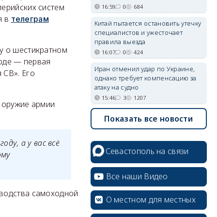
лерийских систем
16:59
0
684
я в
телеграм
Китай пытается остановить утечку
специалистов и ужесточает
правила выезда
у о шестикратном
16:07
0
424
ходе — первая
Иран отменил удар по Украине,
 СВ». Его
однако требует компенсацию за
атаку на судно
15:46
3
1207
 оружие армии
Показать все новости
ду, а у вас всё
Севастополь на связи
ому
Все наши Видео
зводства самоходной
О местном для местных