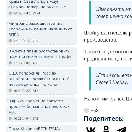
Крым и Севастополь ждут
аномально жаркие выходные
«Выполнять это
18:02
4
2974
совершенно кон
Минтранс разрешил тратить
«дорожные» деньги на защиту от
Шойгу дал неделю р
БПЛА
производства.
17:18
1
259
В Алупке планируют установить
Также в ходе инспе
памятник именитому фотографу
предприятия доложи
17:05
0
430
США попросили Россию
«Если есть воз
освободить осуждённого на 10
Сергей Шойгу.
лет американца Гилмана
16:40
2
315
Напомним, ранее Ш
В Крыму временно сократят
продажи бензина на некоторых
858
АЗС
Поделитесь:
16:29
0
342
Прямой эфир «ЕСТЬ ТЕМА».