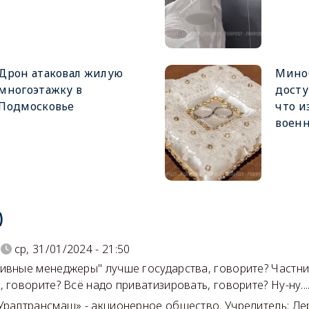
Дрон атаковал жилую
Мино
многоэтажку в
досту
Подмосковье
что и
воен
)
ср, 31/01/2024 - 21:50
ивные менеджеры" лучше государства, говорите? Частни
 говорите? Всё надо приватизировать, говорите? Ну-ну...
Уралтрансмаш» - акционерное общество. Учредитель: Де