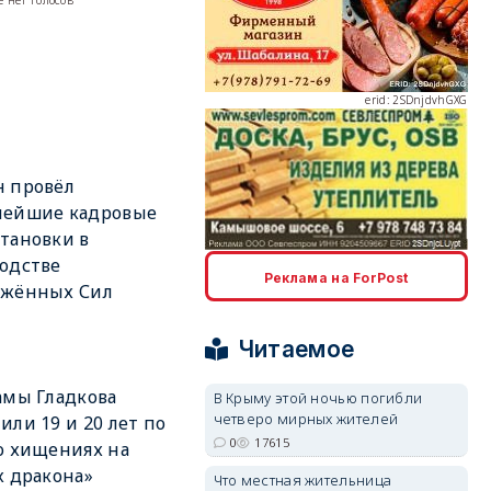
 нет голосов
erid: 2SDnjdvhGXG
н провёл
нейшие кадровые
тановки в
erid: 2SDnjcLUypt
одстве
Реклама на ForPost
ужённых Сил
Читаемое
амы Гладкова
В Крыму этой ночью погибли
четверо мирных жителей
erid: 2SDnjcrDNw6
или 19 и 20 лет по
0
17615
о хищениях на
х дракона»
Что местная жительница