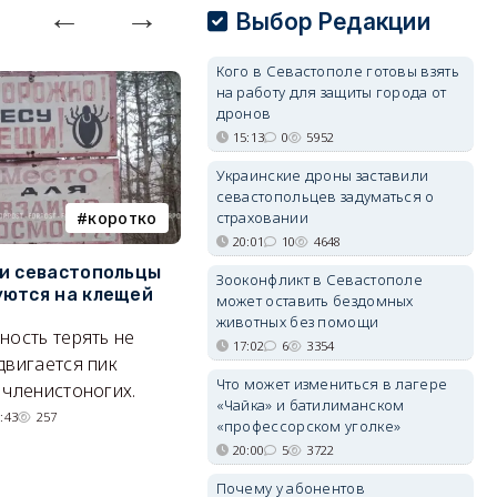
Выбор Редакции
Кого в Севастополе готовы взять
на работу для защиты города от
дронов
15:13
0
5952
Украинские дроны заставили
севастопольцев задуматься о
коротко
Балаклава
страховании
20:01
10
4648
и севастопольцы
В Севастополе утвердили
Н
Зооконфликт в Севастополе
ются на клещей
проект застройки центра
С
может оставить бездомных
Балаклавы
и
животных без помощи
ность терять не
17:02
6
3354
Там появится туристический
М
двигается пик
квартал с отелями и
н
Что может измениться в лагере
 членистоногих.
«Чайка» и батилиманском
парковками.
:43
257
«профессорском уголке»
05/08/2026 08:01
5520
20:00
5
3722
Почему у абонентов