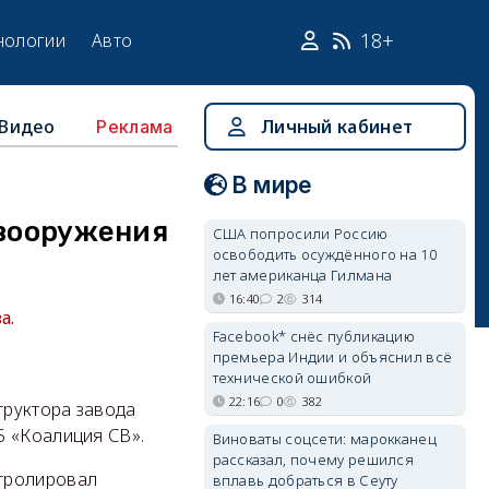
18+
нологии
Авто
Видео
Личный кабинет
Реклама
В мире
 вооружения
США попросили Россию
освободить осуждённого на 10
лет американца Гилмана
16:40
2
314
а.
Facebook* снёс публикацию
премьера Индии и объяснил всё
технической ошибкой
22:16
0
382
труктора завода
5 «Коалиция СВ».
Виноваты соцсети: марокканец
рассказал, почему решился
нтролировал
вплавь добраться в Сеуту