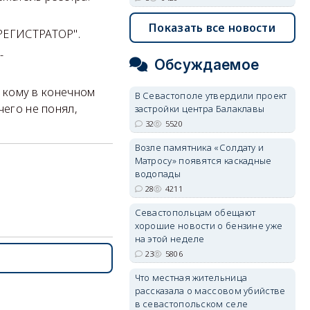
Показать все новости
-РЕГИСТРАТОР".
-
Обсуждаемое
, кому в конечном
В Севастополе утвердили проект
чего не понял,
застройки центра Балаклавы
32
5520
Возле памятника «Солдату и
Матросу» появятся каскадные
водопады
28
4211
Севастопольцам обещают
хорошие новости о бензине уже
на этой неделе
23
5806
Что местная жительница
рассказала о массовом убийстве
в севастопольском селе