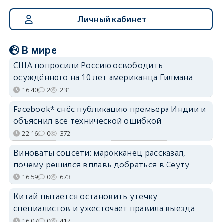
Личный кабинет
В мире
США попросили Россию освободить
осуждённого на 10 лет американца Гилмана
16:40
2
231
Facebook* снёс публикацию премьера Индии и
объяснил всё технической ошибкой
22:16
0
372
Виноваты соцсети: марокканец рассказал,
почему решился вплавь добраться в Сеуту
16:59
0
673
Китай пытается остановить утечку
специалистов и ужесточает правила выезда
16:07
0
417