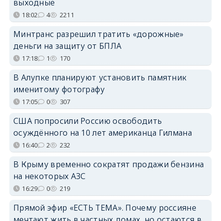
выходные
18:02
4
2211
Минтранс разрешил тратить «дорожные»
деньги на защиту от БПЛА
17:18
1
170
В Алупке планируют установить памятник
именитому фотографу
17:05
0
307
США попросили Россию освободить
осуждённого на 10 лет американца Гилмана
16:40
2
232
В Крыму временно сократят продажи бензина
на некоторых АЗС
16:29
0
219
Прямой эфир «ЕСТЬ ТЕМА». Почему россияне
мечтают жить в частных домах, но остаются в