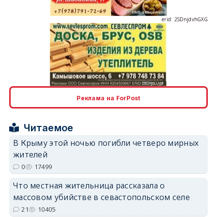
erid: 2SDnjcLUypt
Реклама на ForPost
Читаемое
erid: 2SDnjcrDNw6
В Крыму этой ночью погибли четверо мирных
жителей
0
17499
Что местная жительница рассказала о
массовом убийстве в севастопольском селе
erid: 2SDnjdPjgYS
21
10405