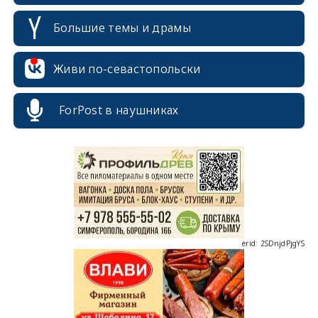
Большие темы и драмы
Живи по-севастопольски
erid: 2SDnjcrDNw6
ForPost в наушниках
erid: 2SDnjdPjgYS
erid: 2SDnjdvhGXG