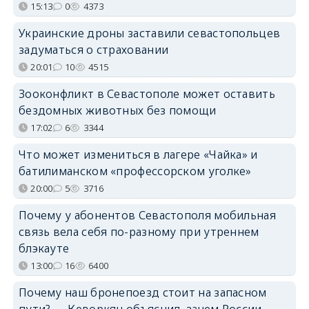
15:13
0
4373
Украинские дроны заставили севастопольцев
задуматься о страховании
20:01
10
4515
Зооконфликт в Севастополе может оставить
бездомных животных без помощи
17:02
6
3344
Что может измениться в лагере «Чайка» и
батилиманском «профессорском уголке»
20:00
5
3716
Почему у абонентов Севастополя мобильная
связь вела себя по-разному при утреннем
блэкауте
13:00
16
6400
Почему наш бронепоезд стоит на запасном