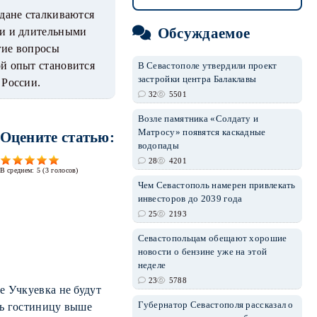
ждане сталкиваются
Обсуждаемое
ми и длительными
гие вопросы
ой опыт становится
В Севастополе утвердили проект
застройки центра Балаклавы
 России.
32
5501
Возле памятника «Солдату и
Матросу» появятся каскадные
Оцените статью:
водопады
28
4201
В среднем:
5
(
3
голосов)
Чем Севастополь намерен привлекать
инвесторов до 2039 года
25
2193
Севастопольцам обещают хорошие
новости о бензине уже на этой
неделе
23
5788
е Учкуевка не будут
Губернатор Севастополя рассказал о
ть гостиницу выше