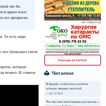
оторый мы бы
тся прямо возле
о все прекрасно.
erid: 2SDnjcLUypt
я. То есть люди
у них буквально увели
erid: 2SDnjcrDNw6
Реклама на ForPost
вороты, которые
Читаемое
как можно. И главное
В Крыму этой ночью погибли
четверо мирных жителей
erid: 2SDnjdPjgYS
0
17513
Что местная жительница рассказала о