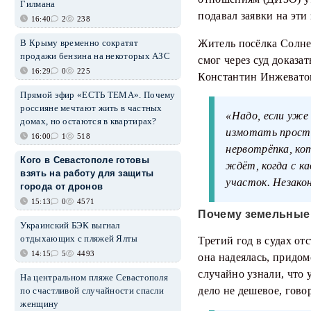
Гилмана
подавал заявки на эти
16:40
2
238
В Крыму временно сократят
Житель посёлка Солне
продажи бензина на некоторых АЗС
смог через суд доказат
16:29
0
225
Константин Инжевато
Прямой эфир «ЕСТЬ ТЕМА». Почему
россияне мечтают жить в частных
«Надо, если уже
домах, но остаются в квартирах?
измотать просто
16:00
1
518
нервотрёпка, ко
Кого в Севастополе готовы
ждёт, когда с к
взять на работу для защиты
участок. Незако
города от дронов
15:13
0
4571
Почему земельные 
Украинский БЭК выгнал
отдыхающих с пляжей Ялты
Третий год в судах от
14:15
5
4493
она надеялась, придо
случайно узнали, что 
На центральном пляже Севастополя
дело не дешевое, гово
по счастливой случайности спасли
женщину