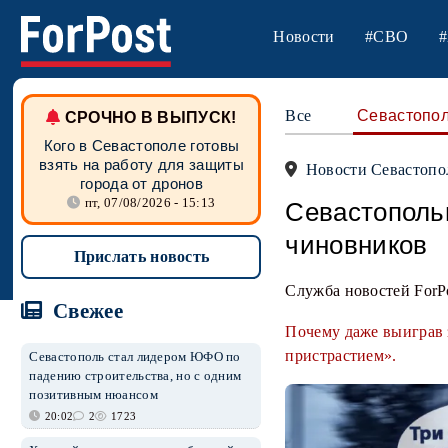
Новости
#СВО
#
Все
Севастопо
СРОЧНО В ВЫПУСК!
Кого в Севастополе готовы
взять на работу для защиты
Новости Севастопо
города от дронов
пт, 07/08/2026 - 15:13
Севастополь
чиновников
Прислать новость
Служба новостей ForP
Свежее
Почему даже выиграв 
пристрастием».
Севастополь стал лидером ЮФО по
падению строительства, но с одним
позитивным нюансом
20:02
2
1723