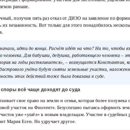
 земли раньше.
чный, получив пять раз отказ от ДИЗО на заявление по форм
ь их незаконность. Вот только для этого понадобилось несколь
в.
 начали, идти до конца. Расчёт идёт на что? На то, чтобы в
 человека. Для бабушки, дедушка, работающего человека – 
торая на годы растягивается», – возмущается Константин, 
адастрового учёта будут сняты земельные участки, наложенн
нность этих действий тоже была доказана в суде.
споры всё чаще доходят до суда
стаивает свое право на землю и семья, которая более полувека 
мовой участок на Фиоленте. Безуспешно пытаясь оформить зем
участок уже «ушёл» к новым владельцам. Участие в судебных 
рит Мария Есен. Но удручает другое.