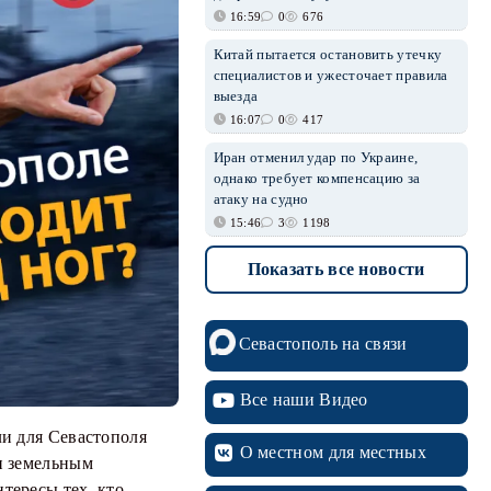
16:59
0
676
Китай пытается остановить утечку
специалистов и ужесточает правила
выезда
16:07
0
417
Иран отменил удар по Украине,
однако требует компенсацию за
атаку на судно
15:46
3
1198
Показать все новости
Севастополь на связи
Все наши Видео
ли для Севастополя
О местном для местных
и земельным
тересы тех, кто