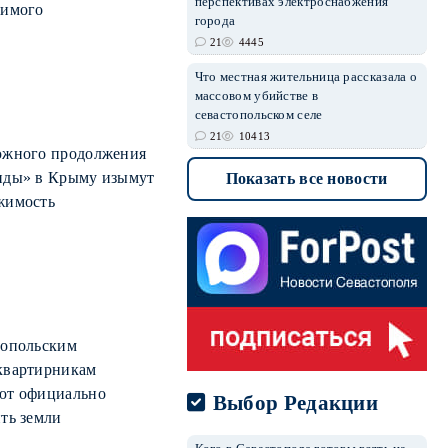
перспективах электроснабжения
тимого
города
21
4445
Что местная жительница рассказала о
массовом убийстве в
севастопольском селе
21
10413
южного продолжения
иды» в Крыму изымут
Показать все новости
жимость
топольским
квартирникам
ют официально
Выбор Редакции
ть земли