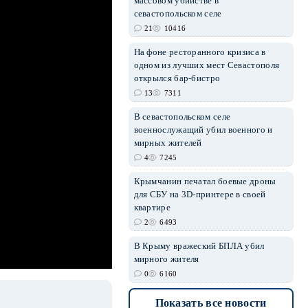
массовом убийстве в
севастопольском селе
21
10416
На фоне ресторанного кризиса в
erid: 2SDnjdvhGXG
одном из лучших мест Севастополя
открылся бар-бистро
13
7311
В севастопольском селе
военнослужащий убил военного и
мирных жителей
4
7245
Крымчанин печатал боевые дроны
для СБУ на 3D-принтере в своей
квартире
2
6493
В Крыму вражеский БПЛА убил
мирного жителя
0
6160
Показать все новости