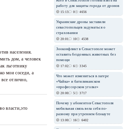
Кого в Севастополе готовы взять на
работу для защиты города от дронов
15:13
0
4656
Украинские дроны заставили
севастопольцев задуматься о
страховании
20:01
10
4538
Зооконфликт в Севастополе может
отив населения.
оставить бездомных животных без
рмить дом, а человек
помощи
как льготнику
17:02
6
3345
ко мои соседи, а
Что может измениться в лагере
о все отлично,
«Чайка» и батилиманском
«профессорском уголке»
20:00
5
3717
Почему у абонентов Севастополя
во власти,это
мобильная связь вела себя по-
разному при утреннем блэкауте
13:00
16
6402