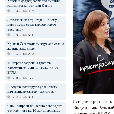
Ханский дворец возглавил бывший
замминистра юстиции Крыма
19:00
1
4829
Любовь живёт три года? Почему
новая песня стала гимном тысяч
россиянок
18:20
1
534
Крым и Севастополь ждут аномально
жаркие выходные
18:02
4
2295
Минтранс разрешил тратить
«дорожные» деньги на защиту от
БПЛА
17:18
1
179
В Алупке планируют установить
памятник именитому фотографу
17:05
0
324
Истории героев этого
США попросили Россию освободить
обыденными. Речь идё
осуждённого на 10 лет американца
отношениям (ДИЗО) ут