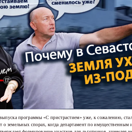
 выпуска программы «С пристрастием» уже, к сожалению, ста
т о земельных спорах, когда департамент по имущественным 
верждает формирование участков для льготников, ущемляя ин