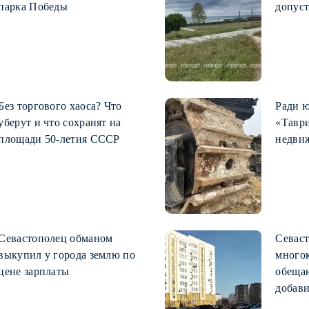
парка Победы
допус
Без торгового хаоса? Что
Ради 
уберут и что сохранят на
«Тавр
площади 50-летия СССР
недви
Севастополец обманом
Севас
выкупил у города землю по
много
цене зарплаты
обеща
добави