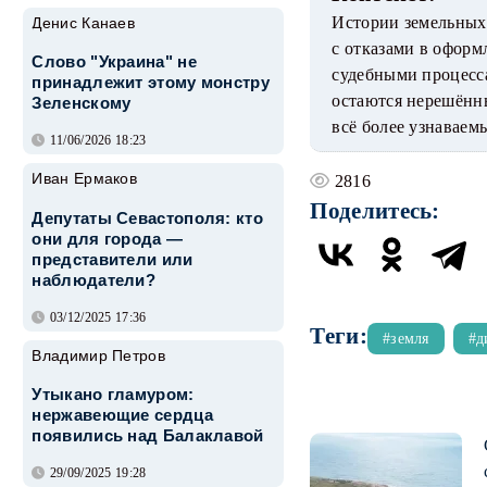
Истории земельных 
Денис Канаев
с отказами в офор
Слово "Украина" не
судебными процесс
принадлежит этому монстру
остаются нерешённы
Зеленскому
всё более узнаваем
11/06/2026 18:23
Иван Ермаков
2816
Поделитесь:
Депутаты Севастополя: кто
они для города —
представители или
наблюдатели?
03/12/2025 17:36
Теги:
земля
д
Владимир Петров
Утыкано гламуром:
нержавеющие сердца
появились над Балаклавой
29/09/2025 19:28