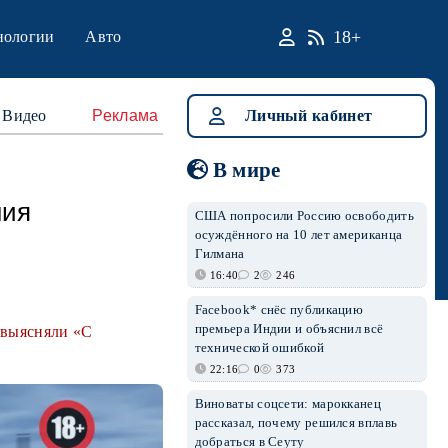
18+
нологии
Авто
Видео
Реклама
Личный кабинет
В мире
ния
США попросили Россию освободить
осуждённого на 10 лет американца
Гилмана
16:40
2
246
Facebook* снёс публикацию
премьера Индии и объяснил всё
 выясняли «С
технической ошибкой
22:16
0
373
Виноваты соцсети: марокканец
рассказал, почему решился вплавь
добраться в Сеуту