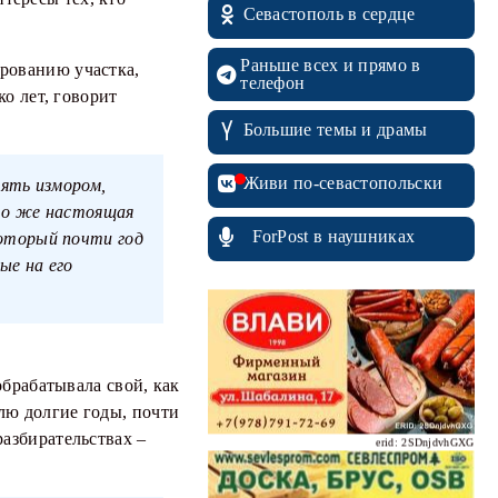
Севастополь в сердце
Раньше всех и прямо в
ированию участка,
телефон
ко лет, говорит
erid: 2SDnjcrDNw6
Большие темы и драмы
Живи по-севастопольски
зять измором,
это же настоящая
ForPost в наушниках
который почти год
ые на его
erid: 2SDnjdPjgYS
обрабатывала свой, как
лю долгие годы, почти
разбирательствах –
erid: 2SDnjdvhGXG