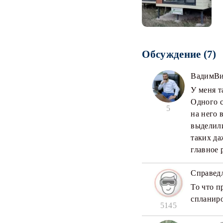
Обсуждение (7)
ВадимВи
У меня т
Одного с
5
на него 
выделили
таких да
главное 
Справед
То что п
спланиро
5145