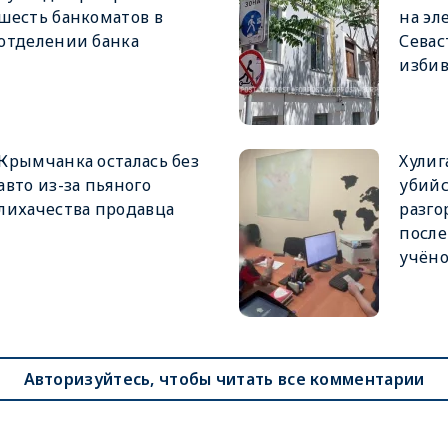
шесть банкоматов в
на эл
отделении банка
Севас
избив
Крымчанка осталась без
Хулиг
авто из-за пьяного
убийс
лихачества продавца
разго
после
учёно
Авторизуйтесь, чтобы читать все комментарии