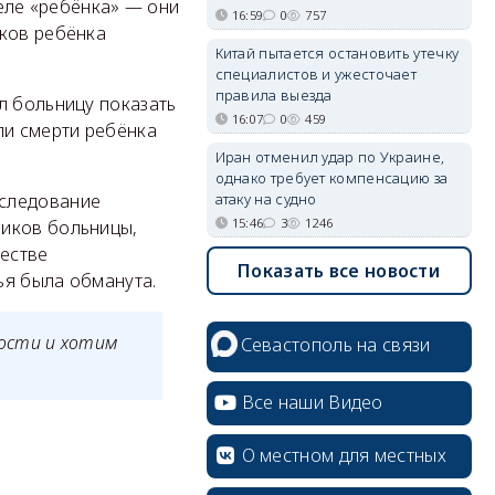
теле «ребёнка» — они
16:59
0
757
нков ребёнка
Китай пытается остановить утечку
специалистов и ужесточает
правила выезда
л больницу показать
16:07
0
459
ли смерти ребёнка
Иран отменил удар по Украине,
однако требует компенсацию за
атаку на судно
сследование
15:46
3
1246
ников больницы,
честве
Показать все новости
ья была обманута.
ости и хотим
Севастополь на связи
.
Все наши Видео
О местном для местных