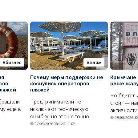
бизнес
пляж
ля
Почему меры поддержки не
Крымчане 
ров
коснулись операторов
реже жалу
пляжей
пляжей
Но бдитель
бращали
Предприниматели не
стоит — на
му еще в
исключают техническую
активности
ошибку, но это не точно.
05/08/2026 12
07/08/2026 08:02
1378