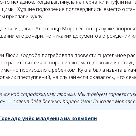
о-то неладное, когда взглянула на перчатки и туфли на 
ящими. Худшие подозрения подтвердились: вместо оста
м прислали куклу.
девочки Дювье Александр Моралес, он сразу же попроси
дении его дочери, но никаких документов о рождении и
ей Люси Кордоба потребовала провести тщательное ра
оохранители сейчас опрашивают мать девочки и сотруд
 именно произошло с ребёнком. Кукла была изъята в ка
ольких преступлений, на случай если оказалось, что сем
аться над страдающими людьми. Мы требуем справедлив
а», — заявил дядя девочки Карлос Иван Гонсалес Моралес
Торнадо унёс младенца из колыбели