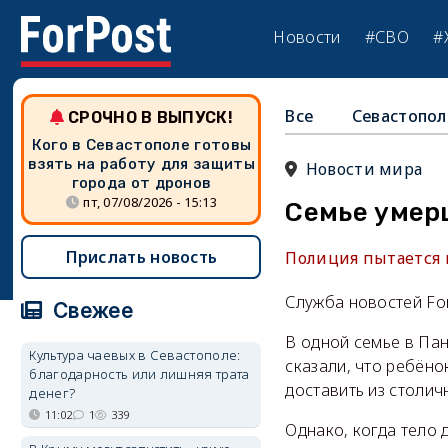
Новости
#СВО
#
Все
Севастопол
СРОЧНО В ВЫПУСК!
Кого в Севастополе готовы
взять на работу для защиты
Новости мира
города от дронов
пт, 07/08/2026 - 15:13
Семье умерш
Прислать новость
Полиция пытается 
Служба новостей Fo
Свежее
В одной семье в Пан
Культура чаевых в Севастополе:
сказали, что ребёно
благодарность или лишняя трата
доставить из столич
денег?
11:02
1
339
Однако, когда тело