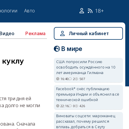
18+
нологии
Авто
Видео
Личный кабинет
Реклама
В мире
 куклу
США попросили Россию
освободить осуждённого на 10
лет американца Гилмана
16:40
2
507
Facebook* снёс публикацию
премьера Индии и объяснил всё
тя три дня ей
технической ошибкой
ка долго не могли
22:16
0
426
Виноваты соцсети: марокканец
рассказал, почему решился
рована. Сначала
вплавь добраться в Сеуту