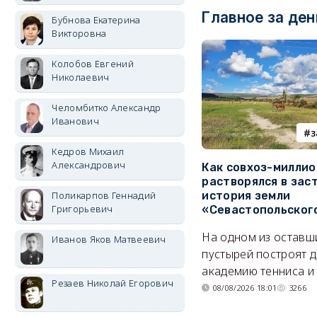
Главное за ден
Бубнова Екатерина
Викторовна
Колобов Евгений
Николаевич
Челомбитко Александр
Иванович
з
Кедров Михаил
Александрович
Как совхоз-милли
растворялся в зас
Поликарпов Геннадий
история земли
Григорьевич
«Севастопольског
На одном из оставш
Иванов Яков Матвеевич
пустырей построят д
академию тенниса и 
Резаев Николай Егорович
08/08/2026 18:01
3266