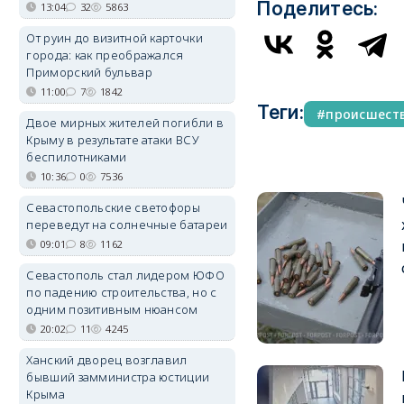
Поделитесь:
13:04
32
5863
От руин до визитной карточки
города: как преображался
Приморский бульвар
11:00
7
1842
Теги:
происшест
Двое мирных жителей погибли в
Крыму в результате атаки ВСУ
беспилотниками
10:36
0
7536
Севастопольские светофоры
переведут на солнечные батареи
09:01
8
1162
Севастополь стал лидером ЮФО
по падению строительства, но с
одним позитивным нюансом
20:02
11
4245
Ханский дворец возглавил
бывший замминистра юстиции
Крыма