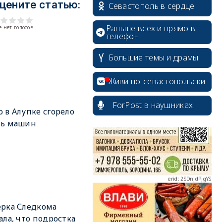
цените статью:
Севастополь в сердце
Раньше всех и прямо в
 нет голосов
телефон
Большие темы и драмы
erid: 2SDnjcrDNw6
Живи по-севастопольски
ForPost в наушниках
 в Алупке сгорело
мь машин
erid: 2SDnjdPjgYS
рка Следкома
erid: 2SDnjdvhGXG
ала, что подростка