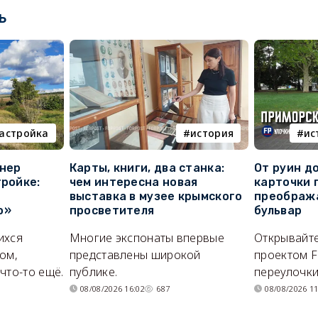
ь
астройка
история
ис
онер
Карты, книги, два станка:
От руин д
тройке:
чем интересна новая
карточки 
выставка в музее крымского
преображ
о»
просветителя
бульвар
ихся
Многие экспонаты впервые
Открывайте
ом,
представлены широкой
проектом F
что-то ещё.
публике.
переулочки
08/08/2026 16:02
687
08/08/2026 11