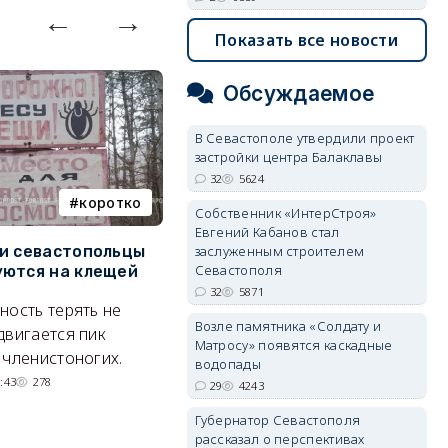
Показать все новости
Обсуждаемое
В Севастополе утвердили проект
застройки центра Балаклавы
32
5624
коротко
Балаклава
Собственник «ИнтерСтроя»
Евгений Кабанов стал
и севастопольцы
В Севастополе утвердили
Н
заслуженным строителем
Севастополя
ются на клещей
проект застройки центра
С
Балаклавы
и
32
5871
ность терять не
Возле памятника «Солдату и
Там появится туристический
М
двигается пик
Матросу» появятся каскадные
квартал с отелями и
н
 членистоногих.
водопады
парковками.
:43
278
29
4243
05/08/2026 08:01
5623
Губернатор Севастополя
рассказал о перспективах