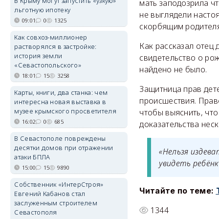
В Крыму могут запустить «узкую»
мать заподозрила чт
льготную ипотеку
не выглядели насто
09:01
0
1325
скорбящим родителя
Как совхоз-миллионер
Как рассказал отец 
растворялся в застройке:
история земли
свидетельство о рож
«Севастопольского»
найдено не было.
18:01
15
3258
Защитница прав дет
Карты, книги, два станка: чем
происшествия. Прав
интересна новая выставка в
музее крымского просветителя
чтобы выяснить, что
16:02
0
685
доказательства неск
В Севастополе повреждены
десятки домов при отражении
«Нельзя издев
атаки БПЛА
увидеть ребёнк
15:00
15
9890
Собственник «ИнтерСтроя»
Читайте по теме:
Евгений Кабанов стал
заслуженным строителем
1344
Севастополя