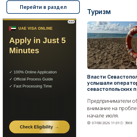
Перейти в раздел
Туризм
Власти Севастопо
услышали операто
севастопольских 
Предприниматели о
внимание на пробле
начале июля.
07/08/2026 11:01
3908