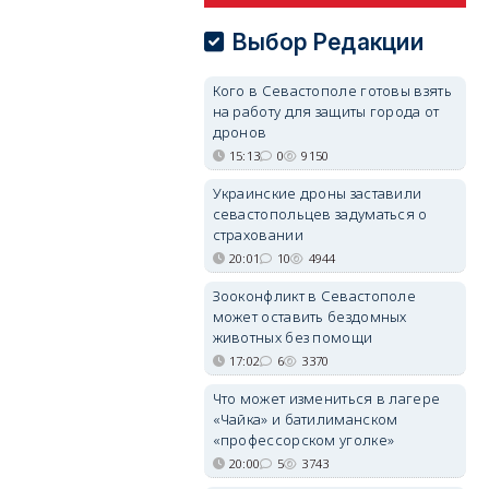
Выбор Редакции
Кого в Севастополе готовы взять
на работу для защиты города от
дронов
15:13
0
9150
Украинские дроны заставили
севастопольцев задуматься о
страховании
20:01
10
4944
Зооконфликт в Севастополе
может оставить бездомных
животных без помощи
17:02
6
3370
Что может измениться в лагере
«Чайка» и батилиманском
«профессорском уголке»
20:00
5
3743