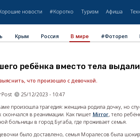
Хорошие новости
#Коротко
Туризм
Афиша
Тех
ь
Крым
Россия
#Фотореп
В мире
его ребёнка вместо тела выдали
выяснить, что произошло с девочкой.
rPost
25/12/2023 - 10:47
аме произошла трагедия: женщина родила дочку, но спус
к скончался в реанимации. Как пишет
Mirror
, тело ребён
ной больницы в город Бугаба, где проживает семья.
 девочки было доставлено, семья Моралесов была шоки