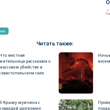
О
Еще
вия
Читать также:
Что местная
Ночью
жительница рассказала о
восе
массовом убийстве в
севастопольском селе
В Крыму мужчина с
Прове
кувалдой разгромил
показ