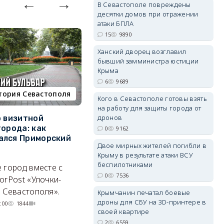
В Севастополе повреждены
десятки домов при отражении
атаки БПЛА
15
9890
Ханский дворец возглавил
erid: 2SDnjdvhGXG
бывший замминистра юстиции
Крыма
6
9689
тория Севастополя
недвижимость
Кого в Севастополе готовы взять
на работу для защиты города от
дронов
о визитной
Севастополь стал лидером
К
города: как
ЮФО по падению
в
0
9162
ался Приморский
строительства, но с одним
г
Двое мирных жителей погибли в
позитивным нюансом
Крыму в результате атаки ВСУ
Ч
беспилотниками
 город вместе с
Кризис ударил по регионам
го
0
7536
orPost «Улочки-
совершенно по-разному.
 Севастополя».
07/08/2026 20:02
4246
Крымчанин печатал боевые
дроны для СБУ на 3D-принтере в
:00
1844
своей квартире
2
6559