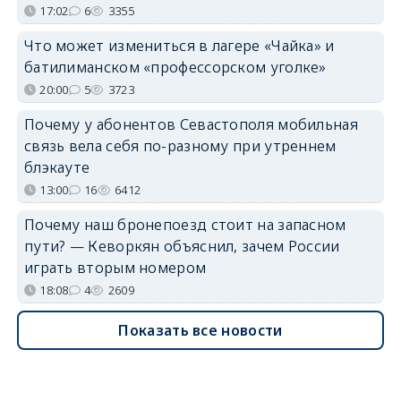
17:02
6
3355
Что может измениться в лагере «Чайка» и
батилиманском «профессорском уголке»
20:00
5
3723
Почему у абонентов Севастополя мобильная
связь вела себя по-разному при утреннем
блэкауте
13:00
16
6412
Почему наш бронепоезд стоит на запасном
пути? — Кеворкян объяснил, зачем России
играть вторым номером
18:08
4
2609
Показать все новости