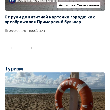
история Севастополя
От руин до визитной карточки города: как
С
преображался Приморский бульвар
с
08/08/2026 11:00
423
Туризм