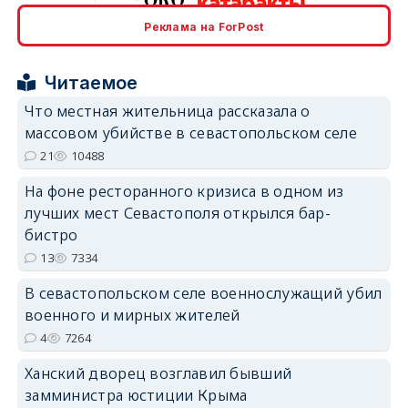
Реклама на ForPost
erid: 2SDnjcrDNw6
Читаемое
Что местная жительница рассказала о
массовом убийстве в севастопольском селе
21
10488
erid: 2SDnjdPjgYS
На фоне ресторанного кризиса в одном из
лучших мест Севастополя открылся бар-
бистро
13
7334
В севастопольском селе военнослужащий убил
erid: 2SDnjdvhGXG
военного и мирных жителей
4
7264
Ханский дворец возглавил бывший
замминистра юстиции Крыма