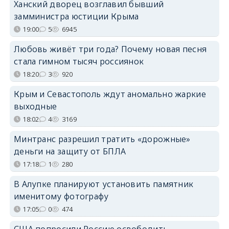
Ханский дворец возглавил бывший
замминистра юстиции Крыма
19:00
5
6945
Любовь живёт три года? Почему новая песня
стала гимном тысяч россиянок
18:20
3
920
Крым и Севастополь ждут аномально жаркие
выходные
18:02
4
3169
Минтранс разрешил тратить «дорожные»
деньги на защиту от БПЛА
17:18
1
280
В Алупке планируют установить памятник
именитому фотографу
17:05
0
474
США попросили Россию освободить