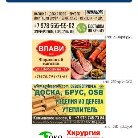
erid: 2SDnjdPjgYS
erid: 2SDnjdvhGXG
erid: 2SDnjcLUypt