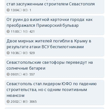
стал заслуженным строителем Севастополя
13:04
0
1
От руин до визитной карточки города: как
преображался Приморский бульвар
11:00
1
421
Двое мирных жителей погибли в Крыму в
результате атаки ВСУ беспилотниками
10:36
0
929
Севастопольские светофоры переведут на
солнечные батареи
09:01
4
557
Севастополь стал лидером ЮФО по падению
строительства, но с одним позитивным
нюансом
20:02
8
3065