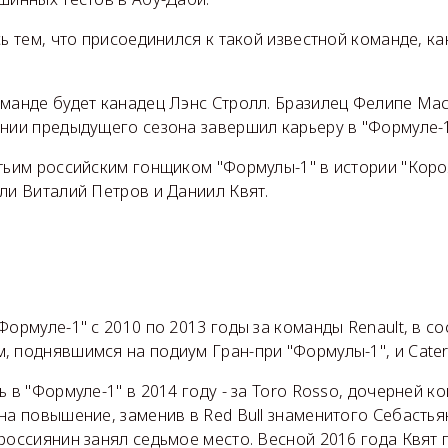
ь тем, что присоединился к такой известной команде, как 
оманде будет канадец Лэнс Стролл. Бразилец Фелипе Мас
ании предыдущего сезона завершил карьеру в "Формуле-1
тьим российским гонщиком "Формулы-1" в истории "Коро
ли Виталий Петров и Даниил Квят.
Формуле-1" с 2010 по 2013 годы за команды Renault, в со
, поднявшимся на подиум Гран-при "Формулы-1", и Cate
 в "Формуле-1" в 2014 году - за Toro Rosso, дочерней ко
на повышение, заменив в Red Bull знаменитого Себастья
россиянин занял седьмое место. Весной 2016 года Квят