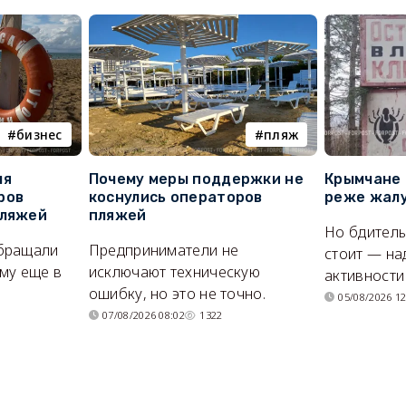
бизнес
пляж
ля
Почему меры поддержки не
Крымчане 
ров
коснулись операторов
реже жалу
пляжей
пляжей
Но бдитель
бращали
Предприниматели не
стоит — на
му еще в
исключают техническую
активности
ошибку, но это не точно.
05/08/2026 12
07/08/2026 08:02
1322