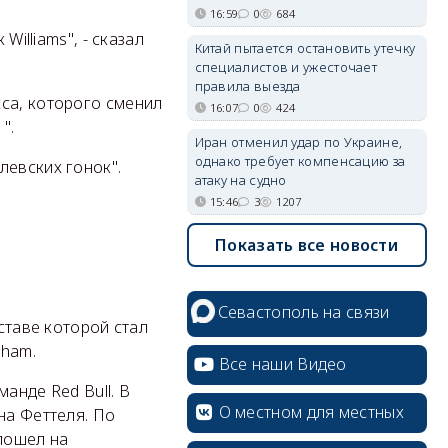
16:59
0
684
Williams", - сказал
Китай пытается остановить утечку
специалистов и ужесточает
правила выезда
са, которого сменил
16:07
0
424
".
Иран отменил удар по Украине,
однако требует компенсацию за
левских гонок".
атаку на судно
15:46
3
1207
Показать все новости
Севастополь на связи
ставе которой стал
rham.
Все наши Видео
манде Red Bull. В
О местном для местных
на Феттеля. По
 пошел на