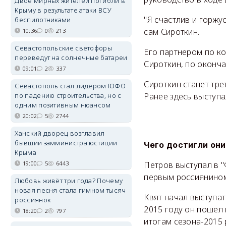
Двое мирных жителей погибли в
Крыму в результате атаки ВСУ
"Я счастлив и горжус
беспилотниками
сам Сироткин.
10:36
0
213
Севастопольские светофоры
Его партнером по к
переведут на солнечные батареи
Сироткин, по оконч
09:01
2
337
Сироткин станет тре
Севастополь стал лидером ЮФО
по падению строительства, но с
Ранее здесь выступа
одним позитивным нюансом
20:02
5
2744
Ханский дворец возглавил
бывший замминистра юстиции
Чего достигли они
Крыма
19:00
5
6443
Петров выступал в "
первым россиянином
Любовь живёт три года? Почему
новая песня стала гимном тысяч
Квят начал выступать
россиянок
2015 году он пошел 
18:20
2
797
итогам сезона-2015 