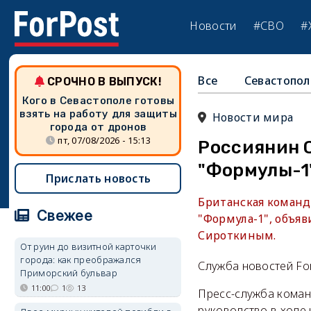
Новости
#СВО
#
Все
Севастопол
СРОЧНО В ВЫПУСК!
Кого в Севастополе готовы
взять на работу для защиты
Новости мира
города от дронов
пт, 07/08/2026 - 15:13
Россиянин 
"Формулы-1"
Прислать новость
Британская команд
Свежее
"Формула-1", объя
Сироткиным.
От руин до визитной карточки
города: как преображался
Служба новостей Fo
Приморский бульвар
11:00
1
13
Пресс-служба коман
руководство в ходе 