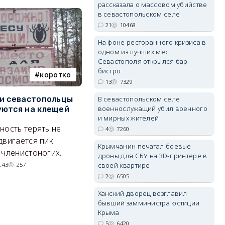
рассказала о массовом убийстве
в севастопольском селе
21
10468
На фоне ресторанного кризиса в
одном из лучших мест
Севастополя открылся бар-
erid: 2SDnjdvhGXG
бистро
коротко
Балаклава
13
7329
и севастопольцы
В Севастополе утвердили
Н
В севастопольском селе
военнослужащий убил военного
ются на клещей
проект застройки центра
С
и мирных жителей
Балаклавы
и
ность терять не
4
7260
Там появится туристический
М
двигается пик
Крымчанин печатал боевые
квартал с отелями и
н
 членистоногих.
дроны для СБУ на 3D-принтере в
парковками.
:43
257
своей квартире
05/08/2026 08:01
5520
2
6505
Ханский дворец возглавил
бывший замминистра юстиции
Крыма
5
6420