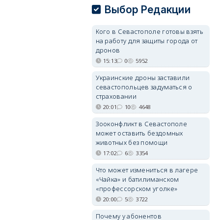
Выбор Редакции
Кого в Севастополе готовы взять
на работу для защиты города от
дронов
15:13
0
5952
Украинские дроны заставили
севастопольцев задуматься о
страховании
20:01
10
4648
Зооконфликт в Севастополе
может оставить бездомных
животных без помощи
17:02
6
3354
Что может измениться в лагере
«Чайка» и батилиманском
«профессорском уголке»
20:00
5
3722
Почему у абонентов