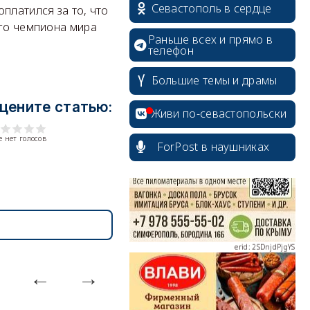
Севастополь в сердце
платился за то, что
ого чемпиона мира
Раньше всех и прямо в
телефон
Большие темы и драмы
цените статью:
erid: 2SDnjcrDNw6
Живи по-севастопольски
 нет голосов
ForPost в наушниках
erid: 2SDnjdPjgYS
erid: 2SDnjdvhGXG