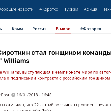
Хорошие новости
#Коротко
Туризм
Афиша
Тех
ь
Крым
Россия
#Фотореп
В мире
Сироткин стал гонщиком команд
 Williams
а Williams, выступающая в чемпионате мира по автог
вила о подписании контракта с российским гонщиком
rPost
16/01/2018 - 16:48
ды отмечает, что 22-летний россиянин произвел впечатл
шинных тестов в Абу-Даби.