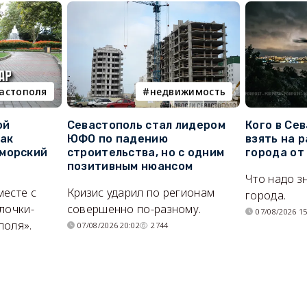
вастополя
недвижимость
ой
Севастополь стал лидером
Кого в Се
как
ЮФО по падению
взять на 
морский
строительства, но с одним
города от
позитивным нюансом
Что надо з
месте с
Кризис ударил по регионам
города.
лочки-
совершенно по-разному.
07/08/2026 15
поля».
07/08/2026 20:02
2744