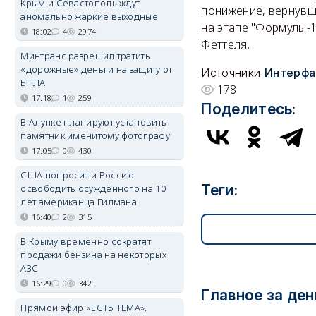
Крым и Севастополь ждут
понижение, вернувши
аномально жаркие выходные
на этапе "Формулы-1
18:02
4
2974
Феттеля.
Минтранс разрешил тратить
«дорожные» деньги на защиту от
Источники
Интерфа
БПЛА
178
17:18
1
259
Поделитесь:
В Алупке планируют установить
памятник именитому фотографу
17:05
0
430
США попросили Россию
Теги:
освободить осуждённого на 10
лет американца Гилмана
16:40
2
315
В Крыму временно сократят
продажи бензина на некоторых
АЗС
16:29
0
342
Главное за ден
Прямой эфир «ЕСТЬ ТЕМА».