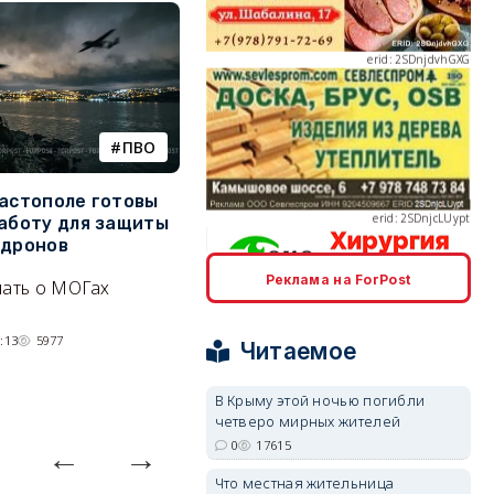
ПВО
катера
erid: 2SDnjcLUypt
вастополе готовы
Украинский БЭК выгнал
Г
работу для защиты
отдыхающих с пляжей Ялты
р
 дронов
э
Людей эвакуируют с
Реклама на ForPost
нать о МОГах
Эн
набережной крымского
д
erid: 2SDnjcrDNw6
курорта, проводится
н
:13
5977
разминирование.
Читаемое
07/08/2026 14:15
5112
В Крыму этой ночью погибли
четверо мирных жителей
0
17615
erid: 2SDnjdPjgYS
Что местная жительница