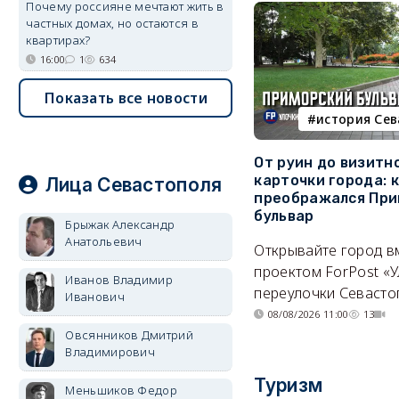
Почему россияне мечтают жить в
частных домах, но остаются в
квартирах?
16:00
1
634
Показать все новости
история Се
От руин до визитн
карточки города: 
Лица Севастополя
преображался При
бульвар
Брыжак Александр
Анатольевич
Открывайте город в
проектом ForPost «У
Иванов Владимир
переулочки Севасто
Иванович
08/08/2026 11:00
13
Овсянников Дмитрий
Владимирович
Туризм
Меньшиков Федор