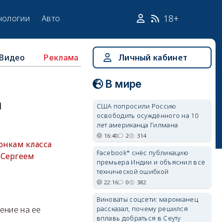
18+
нологии
Авто
Видео
Личный кабинет
Реклама
В мире
ы
США попросили Россию
освободить осуждённого на 10
лет американца Гилмана
16:40
2
314
онкам класса
Facebook* снёс публикацию
 Сергеем
премьера Индии и объяснил всё
технической ошибкой
22:16
0
382
Виноваты соцсети: марокканец
рассказал, почему решился
ение на ее
вплавь добраться в Сеуту