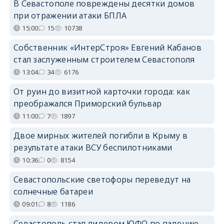
В Севастополе повреждены десятки домов
при отражении атаки БПЛА
15:00
15
10738
Собственник «ИнтерСтроя» Евгений Кабанов
стал заслуженным строителем Севастополя
13:04
34
6176
От руин до визитной карточки города: как
преображался Приморский бульвар
11:00
7
1897
Двое мирных жителей погибли в Крыму в
результате атаки ВСУ беспилотниками
10:36
0
8154
Севастопольские светофоры переведут на
солнечные батареи
09:01
8
1186
Севастополь стал лидером ЮФО по падению