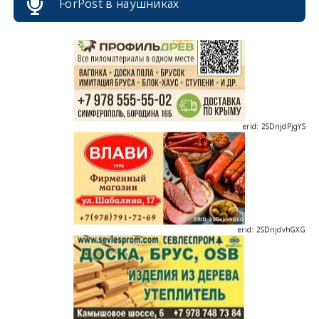
ForPost в наушниках
erid: 2SDnjdPjgYS
erid: 2SDnjdvhGXG
erid: 2SDnjcLUypt