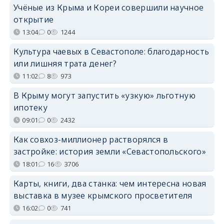
Учёные из Крыма и Кореи совершили научное
открытие
13:04
0
1244
Культура чаевых в Севастополе: благодарность
или лишняя трата денег?
11:02
8
973
В Крыму могут запустить «узкую» льготную
ипотеку
09:01
0
2432
Как совхоз-миллионер растворялся в
застройке: история земли «Севастопольского»
18:01
16
3706
Карты, книги, два станка: чем интересна новая
выставка в музее крымского просветителя
16:02
0
741