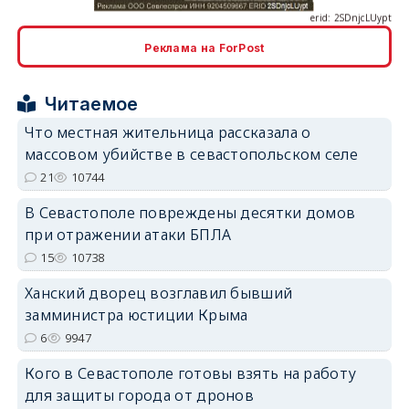
Реклама на ForPost
erid: 2SDnjcrDNw6
Читаемое
Что местная жительница рассказала о
массовом убийстве в севастопольском селе
21
10744
В Севастополе повреждены десятки домов
erid: 2SDnjdPjgYS
при отражении атаки БПЛА
15
10738
Ханский дворец возглавил бывший
замминистра юстиции Крыма
6
9947
erid: 2SDnjdvhGXG
Кого в Севастополе готовы взять на работу
для защиты города от дронов