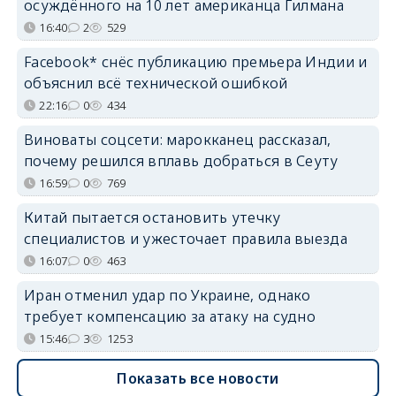
осуждённого на 10 лет американца Гилмана
16:40
2
529
Facebook* снёс публикацию премьера Индии и
объяснил всё технической ошибкой
22:16
0
434
Виноваты соцсети: марокканец рассказал,
почему решился вплавь добраться в Сеуту
16:59
0
769
Китай пытается остановить утечку
специалистов и ужесточает правила выезда
16:07
0
463
Иран отменил удар по Украине, однако
требует компенсацию за атаку на судно
15:46
3
1253
Показать все новости