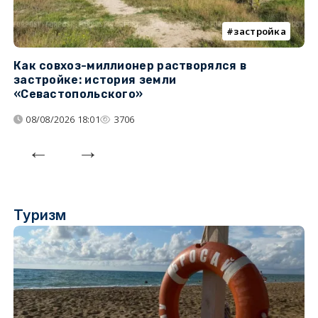
застройка
Как совхоз-миллионер растворялся в
К
застройке: история земли
н
«Севастопольского»
п
08/08/2026 18:01
3706
Туризм