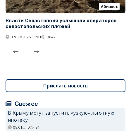
бизнес
Власти Севастополя услышали операторов
П
севастопольских пляжей
о
07/08/2026 11:01
3847
Прислать новость
Свежее
В Крыму могут запустить «узкую» льготную
ипотеку
09:01
0
31