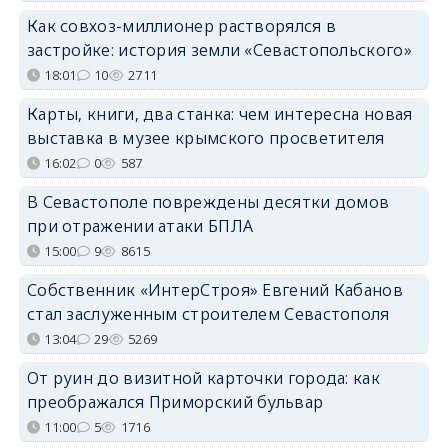
Как совхоз-миллионер растворялся в
застройке: история земли «Севастопольского»
18:01
10
2711
Карты, книги, два станка: чем интересна новая
выставка в музее крымского просветителя
16:02
0
587
В Севастополе повреждены десятки домов
при отражении атаки БПЛА
15:00
9
8615
Собственник «ИнтерСтроя» Евгений Кабанов
стал заслуженным строителем Севастополя
13:04
29
5269
От руин до визитной карточки города: как
преображался Приморский бульвар
11:00
5
1716