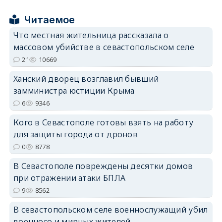
Читаемое
Что местная жительница рассказала о
массовом убийстве в севастопольском селе
21
10669
erid: 2SDnjdPjgYS
Ханский дворец возглавил бывший
замминистра юстиции Крыма
6
9346
Кого в Севастополе готовы взять на работу
для защиты города от дронов
erid: 2SDnjdvhGXG
0
8778
В Севастополе повреждены десятки домов
при отражении атаки БПЛА
9
8562
В севастопольском селе военнослужащий убил
военного и мирных жителей