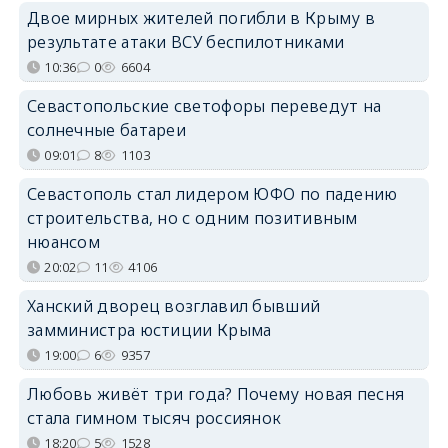
Двое мирных жителей погибли в Крыму в
результате атаки ВСУ беспилотниками
10:36
0
6604
Севастопольские светофоры переведут на
солнечные батареи
09:01
8
1103
Севастополь стал лидером ЮФО по падению
строительства, но с одним позитивным
нюансом
20:02
11
4106
Ханский дворец возглавил бывший
замминистра юстиции Крыма
19:00
6
9357
Любовь живёт три года? Почему новая песня
стала гимном тысяч россиянок
18:20
5
1528