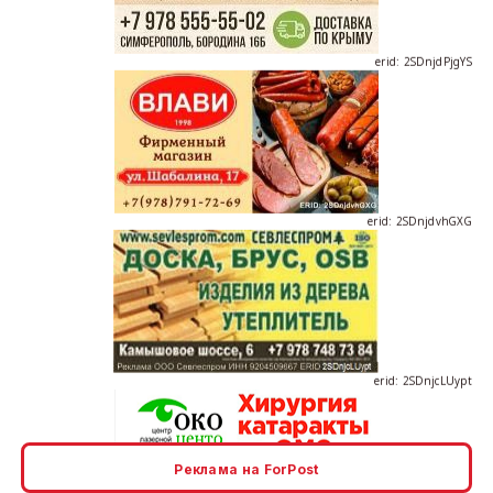
erid: 2SDnjdvhGXG
erid: 2SDnjcLUypt
Реклама на ForPost
erid: 2SDnjcrDNw6