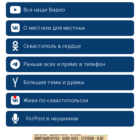
Все наши Видео
О местном для местных
Севастополь в сердце
Раньше всех и прямо в телефон
Большие темы и драмы
erid: 2SDnjcrDNw6
Живи по-севастопольски
ForPost в наушниках
erid: 2SDnjdPjgYS