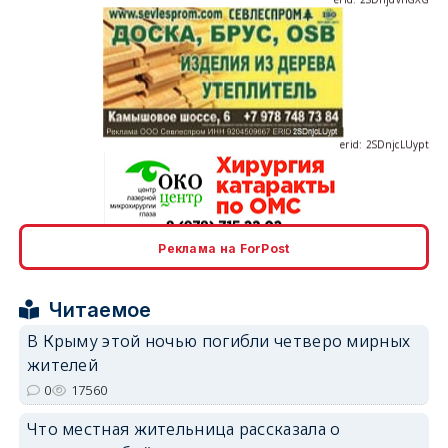
erid: 2SDnjcLUypt
erid: 2SDnjcrDNw6
Реклама на ForPost
Читаемое
В Крыму этой ночью погибли четверо мирных
жителей
0
17560
erid: 2SDnjdPjgYS
Что местная жительница рассказала о