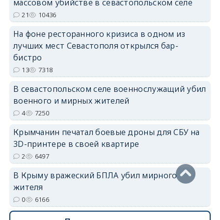
массовом убийстве в севастопольском селе
21
10436
На фоне ресторанного кризиса в одном из
erid: 2SDnjdvhGXG
лучших мест Севастополя открылся бар-
бистро
13
7318
В севастопольском селе военнослужащий убил
военного и мирных жителей
4
7250
Крымчанин печатал боевые дроны для СБУ на
3D-принтере в своей квартире
2
6497
В Крыму вражеский БПЛА убил мирного
жителя
0
6166