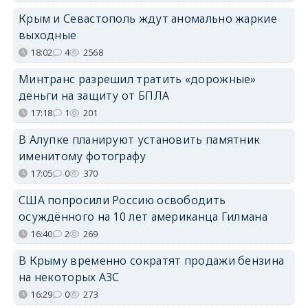
Крым и Севастополь ждут аномально жаркие
выходные
18:02
4
2568
Минтранс разрешил тратить «дорожные»
деньги на защиту от БПЛА
17:18
1
201
В Алупке планируют установить памятник
именитому фотографу
17:05
0
370
США попросили Россию освободить
осуждённого на 10 лет американца Гилмана
16:40
2
269
В Крыму временно сократят продажи бензина
на некоторых АЗС
16:29
0
273