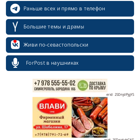
Раньше всех и прямо в телефон
Большие темы и драмы
erid: 2SDnjcrDNw6
Живи по-севастопольски
ForPost в наушниках
erid: 2SDnjdPjgYS
erid: 2SDnjdvhGXG