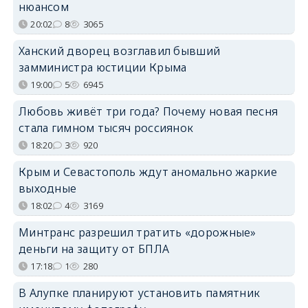
нюансом
20:02
8
3065
Ханский дворец возглавил бывший
замминистра юстиции Крыма
19:00
5
6945
Любовь живёт три года? Почему новая песня
стала гимном тысяч россиянок
18:20
3
920
Крым и Севастополь ждут аномально жаркие
выходные
18:02
4
3169
Минтранс разрешил тратить «дорожные»
деньги на защиту от БПЛА
17:18
1
280
В Алупке планируют установить памятник