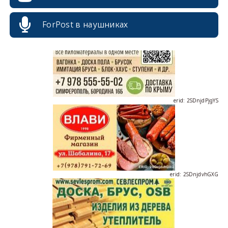
ForPost в наушниках
erid: 2SDnjdPjgYS
erid: 2SDnjdvhGXG
erid: 2SDnjcLUypt