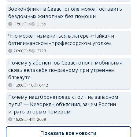
Зооконфликт в Севастополе может оставить
бездомных животных без помощи
17:02
6
3355
Что может измениться в лагере «Чайка» и
батилиманском «профессорском уголке»
20:00
5
3723
Почему у абонентов Севастополя мобильная
связь вела себя по-разному при утреннем
блэкауте
13:00
16
6412
Почему наш бронепоезд стоит на запасном
пути? — Кеворкян объяснил, зачем России
играть вторым номером
18:08
4
2609
Показать все новости