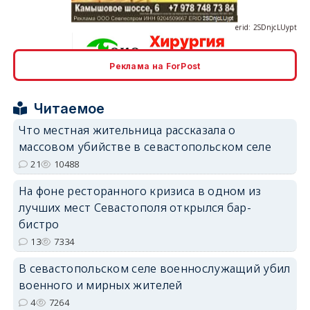
Реклама на ForPost
erid: 2SDnjcrDNw6
Читаемое
Что местная жительница рассказала о
массовом убийстве в севастопольском селе
21
10488
erid: 2SDnjdPjgYS
На фоне ресторанного кризиса в одном из
лучших мест Севастополя открылся бар-
бистро
13
7334
В севастопольском селе военнослужащий убил
erid: 2SDnjdvhGXG
военного и мирных жителей
4
7264