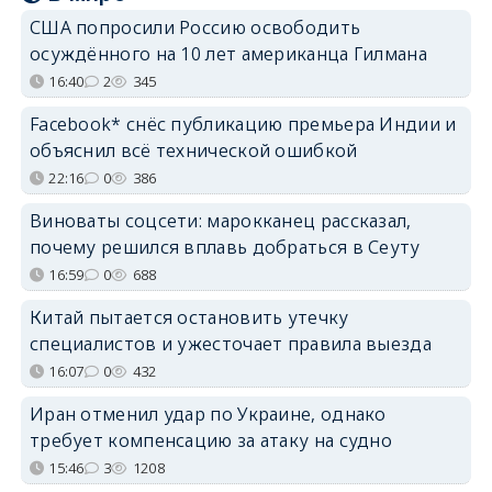
США попросили Россию освободить
осуждённого на 10 лет американца Гилмана
16:40
2
345
Facebook* снёс публикацию премьера Индии и
объяснил всё технической ошибкой
22:16
0
386
Виноваты соцсети: марокканец рассказал,
почему решился вплавь добраться в Сеуту
16:59
0
688
Китай пытается остановить утечку
специалистов и ужесточает правила выезда
16:07
0
432
Иран отменил удар по Украине, однако
требует компенсацию за атаку на судно
15:46
3
1208