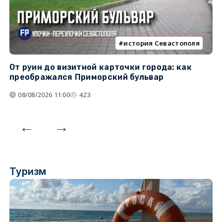
история Севастополя
От руин до визитной карточки города: как
С
преображался Приморский бульвар
с
08/08/2026 11:00
423
Туризм