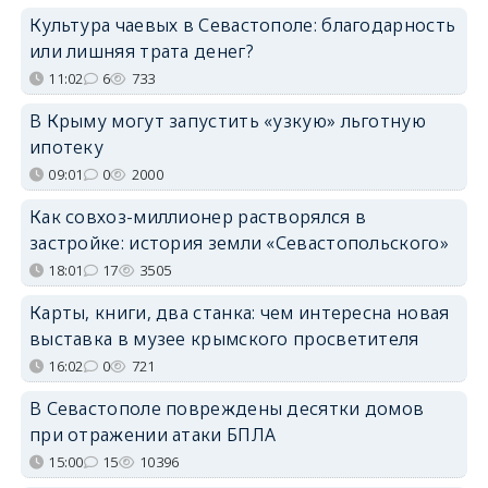
Культура чаевых в Севастополе: благодарность
или лишняя трата денег?
11:02
6
733
В Крыму могут запустить «узкую» льготную
ипотеку
09:01
0
2000
Как совхоз-миллионер растворялся в
застройке: история земли «Севастопольского»
18:01
17
3505
Карты, книги, два станка: чем интересна новая
выставка в музее крымского просветителя
16:02
0
721
В Севастополе повреждены десятки домов
при отражении атаки БПЛА
15:00
15
10396