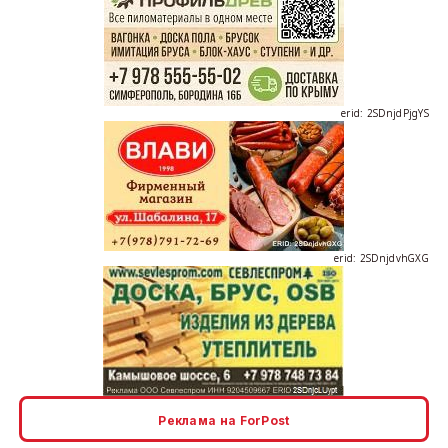
erid: 2SDnjdPjgYS
erid: 2SDnjdvhGXG
erid: 2SDnjcLUypt
Реклама на ForPost