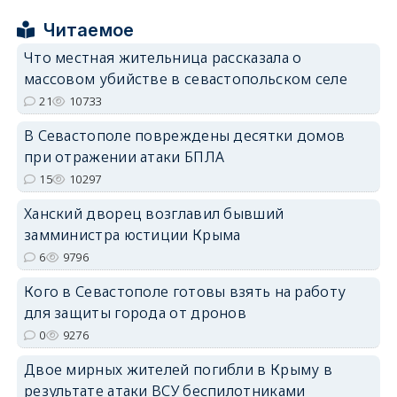
Читаемое
Что местная жительница рассказала о
массовом убийстве в севастопольском селе
erid: 2SDnjcrDNw6
21
10733
В Севастополе повреждены десятки домов
при отражении атаки БПЛА
15
10297
Ханский дворец возглавил бывший
erid: 2SDnjdPjgYS
замминистра юстиции Крыма
6
9796
Кого в Севастополе готовы взять на работу
для защиты города от дронов
0
9276
erid: 2SDnjdvhGXG
Двое мирных жителей погибли в Крыму в
результате атаки ВСУ беспилотниками