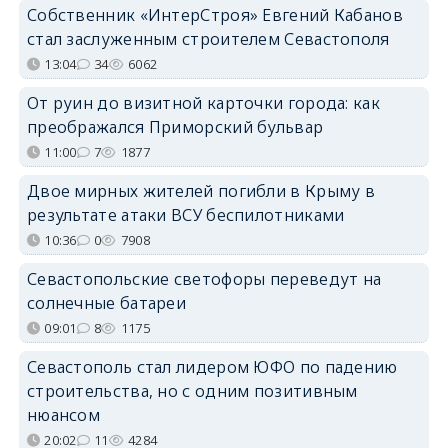
Собственник «ИнтерСтроя» Евгений Кабанов
стал заслуженным строителем Севастополя
13:04
34
6062
От руин до визитной карточки города: как
преображался Приморский бульвар
11:00
7
1877
Двое мирных жителей погибли в Крыму в
результате атаки ВСУ беспилотниками
10:36
0
7908
Севастопольские светофоры переведут на
солнечные батареи
09:01
8
1175
Севастополь стал лидером ЮФО по падению
строительства, но с одним позитивным
нюансом
20:02
11
4284