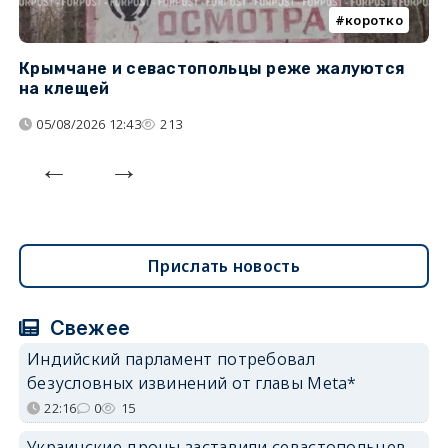
коротко
Крымчане и севастопольцы реже жалуются
В
на клещей
ц
05/08/2026 12:43
213
Прислать новость
Свежее
Индийский парламент потребовал
безусловных извинений от главы Meta*
22:16
0
15
Украинские дроны заставили севастопольцев