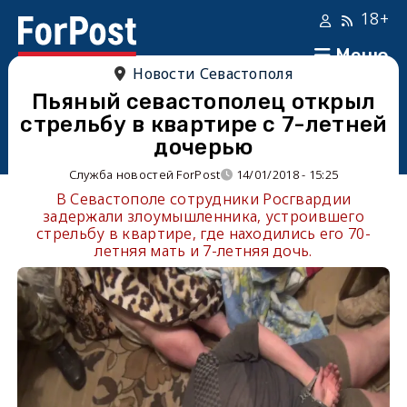
18+
Меню
Новости Севастополя
Пьяный севастополец открыл
стрельбу в квартире с 7-летней
дочерью
Служба новостей ForPost
14/01/2018 - 15:25
В Севастополе сотрудники Росгвардии
задержали злоумышленника, устроившего
стрельбу в квартире, где находились его 70-
летняя мать и 7-летняя дочь.