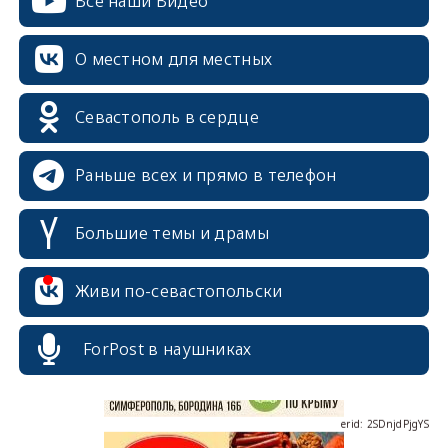
Все наши Видео
О местном для местных
Севастополь в сердце
Раньше всех и прямо в телефон
Большие темы и драмы
erid: 2SDnjcrDNw6
Живи по-севастопольски
ForPost в наушниках
erid: 2SDnjdPjgYS