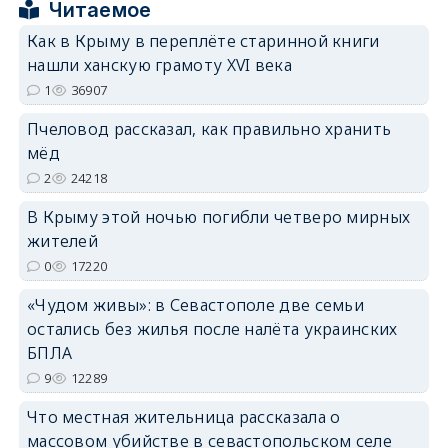
Читаемое
Как в Крыму в переплёте старинной книги
нашли ханскую грамоту XVI века
erid: 2SDnjdPjgYS
1
36907
Пчеловод рассказал, как правильно хранить
мёд
2
24218
В Крыму этой ночью погибли четверо мирных
erid: 2SDnjdvhGXG
жителей
0
17220
«Чудом живы»: в Севастополе две семьи
остались без жилья после налёта украинских
БПЛА
9
12289
Что местная жительница рассказала о
массовом убийстве в севастопольском селе