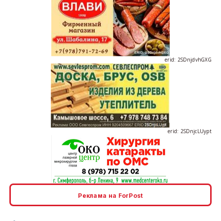
erid: 2SDnjdvhGXG
erid: 2SDnjcLUypt
erid: 2SDnjcrDNw6
Реклама на ForPost