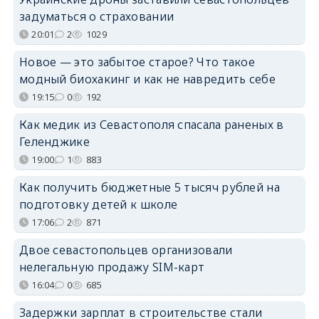
задуматься о страховании
20:01
2
1029
Новое — это забытое старое? Что такое
модный биохакинг и как не навредить себе
19:15
0
192
Как медик из Севастополя спасала раненых в
Геленджике
19:00
1
883
Как получить бюджетные 5 тысяч рублей на
подготовку детей к школе
17:06
2
871
Двое севастопольцев организовали
нелегальную продажу SIM-карт
16:04
0
685
Задержки зарплат в строительстве стали