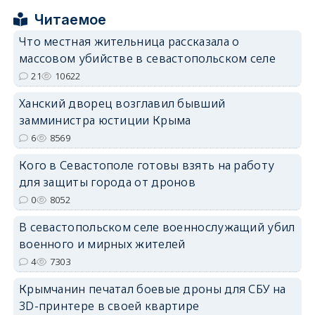
Читаемое
Что местная жительница рассказала о
массовом убийстве в севастопольском селе
21
10622
erid: 2SDnjdPjgYS
Ханский дворец возглавил бывший
замминистра юстиции Крыма
6
8569
Кого в Севастополе готовы взять на работу
для защиты города от дронов
erid: 2SDnjdvhGXG
0
8052
В севастопольском селе военнослужащий убил
военного и мирных жителей
4
7303
Крымчанин печатал боевые дроны для СБУ на
3D-принтере в своей квартире