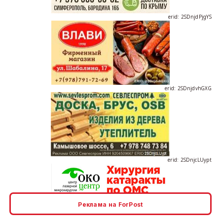
erid: 2SDnjdvhGXG
erid: 2SDnjcLUypt
Реклама на ForPost
erid: 2SDnjcrDNw6