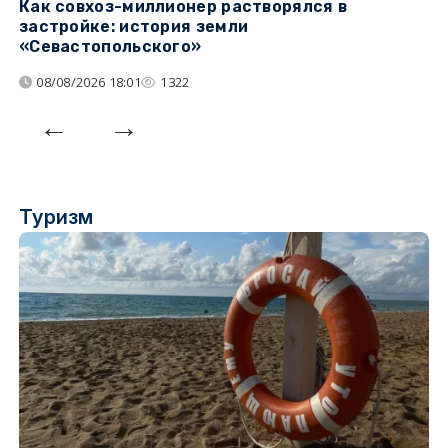
Как совхоз-миллионер растворялся в
К
застройке: история земли
н
«Севастопольского»
п
08/08/2026 18:01
1322
Туризм