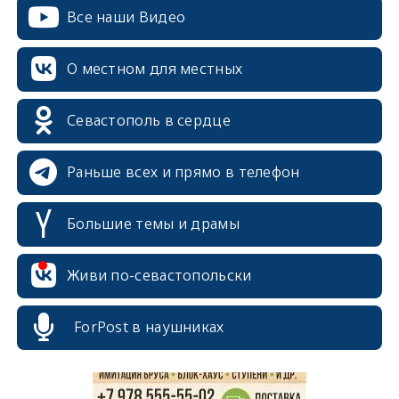
Все наши Видео
О местном для местных
Севастополь в сердце
Раньше всех и прямо в телефон
Большие темы и драмы
erid: 2SDnjcrDNw6
Живи по-севастопольски
ForPost в наушниках
erid: 2SDnjdPjgYS