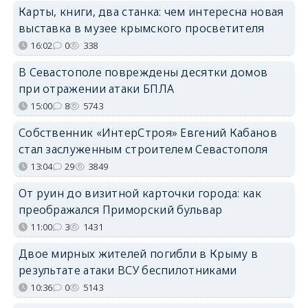
Карты, книги, два станка: чем интересна новая
выставка в музее крымского просветителя
16:02
0
338
В Севастополе повреждены десятки домов
при отражении атаки БПЛА
15:00
8
5743
Собственник «ИнтерСтроя» Евгений Кабанов
стал заслуженным строителем Севастополя
13:04
29
3849
От руин до визитной карточки города: как
преображался Приморский бульвар
11:00
3
1431
Двое мирных жителей погибли в Крыму в
результате атаки ВСУ беспилотниками
10:36
0
5143