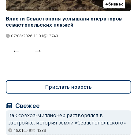
бизнес
Власти Севастополя услышали операторов
П
севастопольских пляжей
о
07/08/2026 11:01
3740
Прислать новость
Свежее
Как совхоз-миллионер растворялся в
застройке: история земли «Севастопольского»
18:01
9
1333