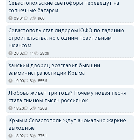
Севастопольские светофоры переведут на
солнечные батареи
09:01
7
960
Севастополь стал лидером ЮФО по падению
строительства, но с одним позитивным
нюансом
20:02
11
3809
Ханский дворец возглавил бывший
замминистра юстиции Крыма
19:00
6
8556
Любовь живёт три года? Почему новая песня
стала гимном тысяч россиянок
18:20
5
1303
Крым и Севастополь ждут аномально жаркие
выходные
18:02
8
3751