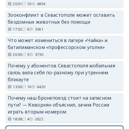
20:01
10
4854
Зооконфликт в Севастополе может оставить
бездомных животных без помощи
17:02
6
3361
Что может измениться в лагере «Чайка» и
батилиманском «профессорском уголке»
20:00
5
3730
Почему у абонентов Севастополя мобильная
связь вела себя по-разному при утреннем
блэкауте
13:00
16
6420
Почему наш бронепоезд стоит на запасном
пути? — Кеворкян объяснил, зачем России
играть вторым номером
18:08
4
2622