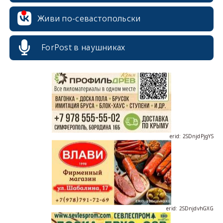
Живи по-севастопольски
erid: 2SDnjcrDNw6
ForPost в наушниках
erid: 2SDnjdPjgYS
erid: 2SDnjdvhGXG