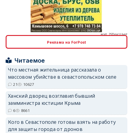
erid: 2SDnjcLUypt
Реклама на ForPost
erid: 2SDnjcrDNw6
Читаемое
Что местная жительница рассказала о
массовом убийстве в севастопольском селе
21
10627
Ханский дворец возглавил бывший
erid: 2SDnjdPjgYS
замминистра юстиции Крыма
6
8661
Кого в Севастополе готовы взять на работу
для защиты города от дронов