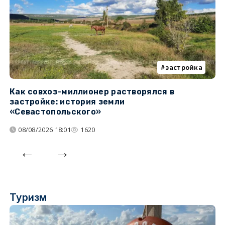
застройка
Как совхоз-миллионер растворялся в
К
застройке: история земли
н
«Севастопольского»
п
08/08/2026 18:01
1620
Туризм