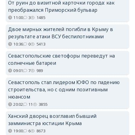
От руин до визитной карточки города: как
преображался Приморский бульвар
11:00
3
1485
Двое мирных жителей погибли в Крыму в
результате атаки ВСУ беспилотниками
10:36
0
5413
Севастопольские светофоры переведут на
солнечные батареи
09:01
7
989
Севастополь стал лидером ЮФО по падению
строительства, но с одним позитивным
нюансом
20:02
11
3855
Ханский дворец возглавил бывший
замминистра юстиции Крыма
19:00
6
8673