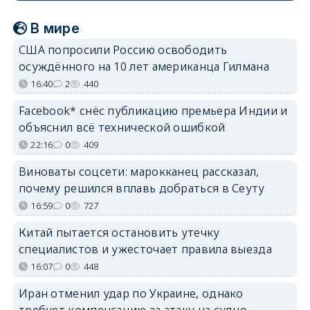
В мире
США попросили Россию освободить
осуждённого на 10 лет американца Гилмана
16:40
2
440
Facebook* снёс публикацию премьера Индии и
объяснил всё технической ошибкой
22:16
0
409
Виноваты соцсети: марокканец рассказал,
почему решился вплавь добраться в Сеуту
16:59
0
727
Китай пытается остановить утечку
специалистов и ужесточает правила выезда
16:07
0
448
Иран отменил удар по Украине, однако
требует компенсацию за атаку на судно