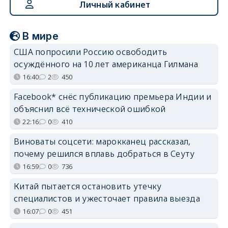
Личный кабинет
В мире
США попросили Россию освободить
осуждённого на 10 лет американца Гилмана
16:40
2
450
Facebook* снёс публикацию премьера Индии и
объяснил всё технической ошибкой
22:16
0
410
Виноваты соцсети: марокканец рассказал,
почему решился вплавь добраться в Сеуту
16:59
0
736
Китай пытается остановить утечку
специалистов и ужесточает правила выезда
16:07
0
451