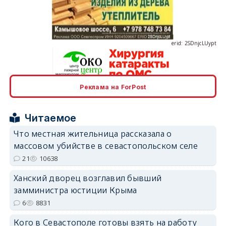
erid: 2SDnjcLUypt
Реклама на ForPost
erid: 2SDnjcrDNw6
Читаемое
Что местная жительница рассказала о
массовом убийстве в севастопольском селе
21
10638
erid: 2SDnjdPjgYS
Ханский дворец возглавил бывший
замминистра юстиции Крыма
6
8831
Кого в Севастополе готовы взять на работу