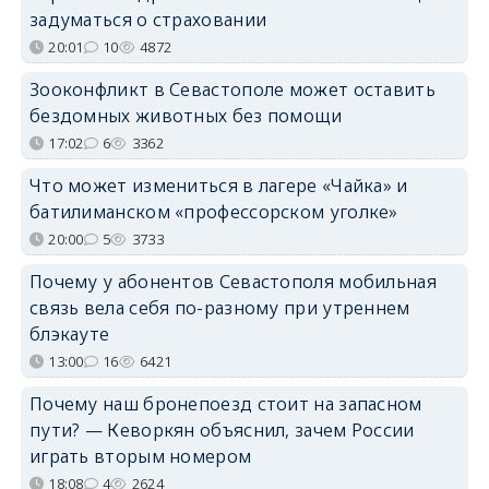
задуматься о страховании
20:01
10
4872
Зооконфликт в Севастополе может оставить
бездомных животных без помощи
17:02
6
3362
Что может измениться в лагере «Чайка» и
батилиманском «профессорском уголке»
20:00
5
3733
Почему у абонентов Севастополя мобильная
связь вела себя по-разному при утреннем
блэкауте
13:00
16
6421
Почему наш бронепоезд стоит на запасном
пути? — Кеворкян объяснил, зачем России
играть вторым номером
18:08
4
2624