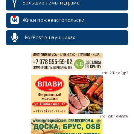
Большие темы и драмы
erid: 2SDnjcrDNw6
Живи по-севастопольски
ForPost в наушниках
erid: 2SDnjdPjgYS
erid: 2SDnjdvhGXG