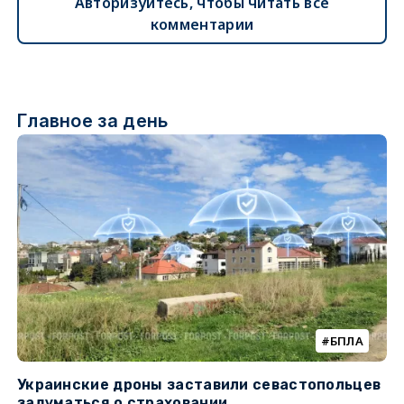
Авторизуйтесь, чтобы читать все
комментарии
Главное за день
БПЛА
Украинские дроны заставили севастопольцев
Т
задуматься о страховании
н