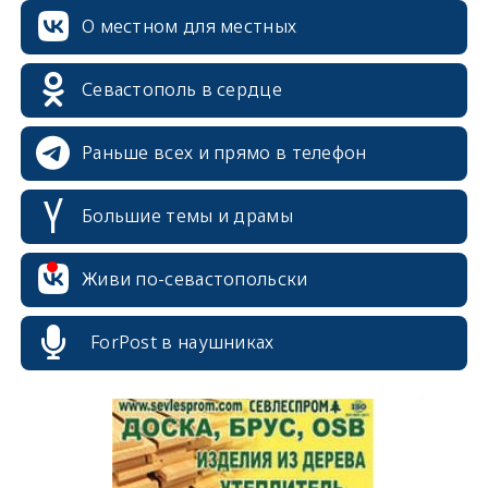
О местном для местных
erid: 2SDnjcrDNw6
Севастополь в сердце
Раньше всех и прямо в телефон
Большие темы и драмы
erid: 2SDnjdPjgYS
Живи по-севастопольски
ForPost в наушниках
erid: 2SDnjdvhGXG