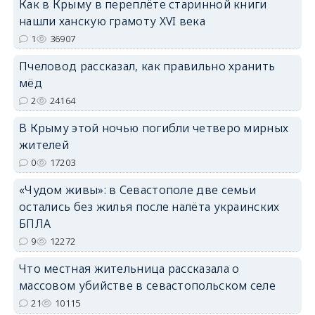
Как в Крыму в переплёте старинной книги
нашли ханскую грамоту XVI века
erid: 2SDnjdvhGXG
1
36907
Пчеловод рассказал, как правильно хранить
мёд
2
24164
В Крыму этой ночью погибли четверо мирных
жителей
0
17203
«Чудом живы»: в Севастополе две семьи
остались без жилья после налёта украинских
БПЛА
9
12272
Что местная жительница рассказала о
массовом убийстве в севастопольском селе
21
10115