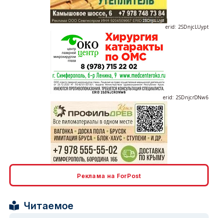
erid: 2SDnjcLUypt
erid: 2SDnjcrDNw6
erid: 2SDnjdPjgYS
Реклама на ForPost
Читаемое