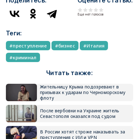
Поделитесь:
Оцените статью:
Еще нет голосов
Теги:
преступление
бизнес
Италия
криминал
Читать также:
Жительницу Крыма подозревают в
призывах к ударам по Черноморскому
флоту
После вербовки на Украине житель
Севастополя оказался под судом
В России хотят строже наказывать за
преступления с ИИ и VPN