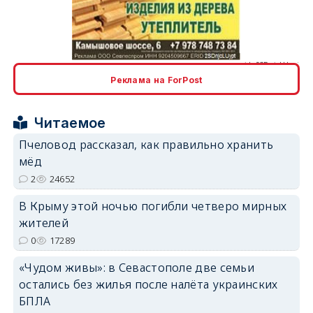
erid: 2SDnjcLUypt
Реклама на ForPost
erid: 2SDnjcrDNw6
Читаемое
Пчеловод рассказал, как правильно хранить
мёд
2
24652
В Крыму этой ночью погибли четверо мирных
erid: 2SDnjdPjgYS
жителей
0
17289
«Чудом живы»: в Севастополе две семьи
остались без жилья после налёта украинских
БПЛА