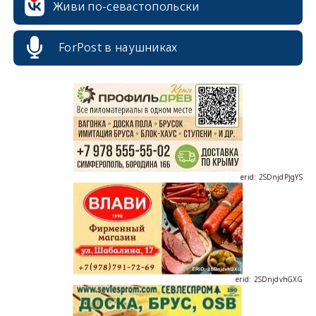
Живи по-севастопольски
erid: 2SDnjcrDNw6
ForPost в наушниках
erid: 2SDnjdPjgYS
erid: 2SDnjdvhGXG