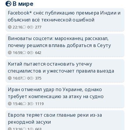
В мире
Facebook* снёс публикацию премьера Индии и
объяснил всё технической ошибкой
22:16
0
277
Виноваты соцсети: марокканец рассказал,
почему решился вплавь добраться в Сеуту
16:59
0
642
Китай пытается остановить утечку
специалистов и ужесточает правила выезда
16:07
0
375
Иран отменил удар по Украине, однако
требует компенсацию за атаку на судно
15:46
3
1119
Европа теряет свои главные реки из-за
рекордной засухи
13:16
1
663