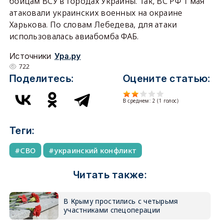
бойцам ВСУ в городах Украины. Так, ВС РФ 1 мая
атаковали украинских военных на окраине
Харькова. По словам Лебедева, для атаки
использовалась авиабомба ФАБ.
Источники
Ура.ру
722
Поделитесь:
Оцените статью:
В среднем:
2
(
1
голос)
Теги:
СВО
украинский конфликт
Читать также:
В Крыму простились с четырьмя
участниками спецоперации