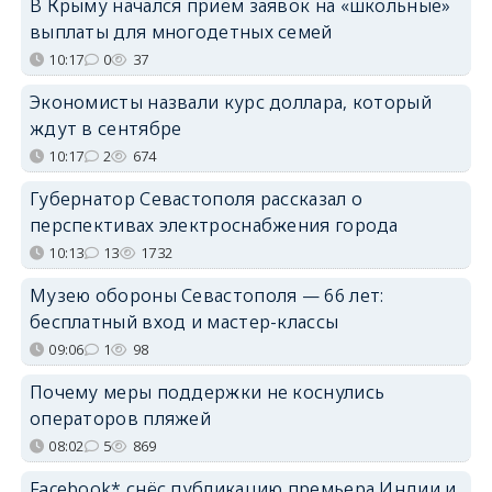
В Крыму начался приём заявок на «школьные»
выплаты для многодетных семей
10:17
0
37
Экономисты назвали курс доллара, который
ждут в сентябре
10:17
2
674
Губернатор Севастополя рассказал о
перспективах электроснабжения города
10:13
13
1732
Музею обороны Севастополя — 66 лет:
бесплатный вход и мастер-классы
09:06
1
98
Почему меры поддержки не коснулись
операторов пляжей
08:02
5
869
Facebook* снёс публикацию премьера Индии и