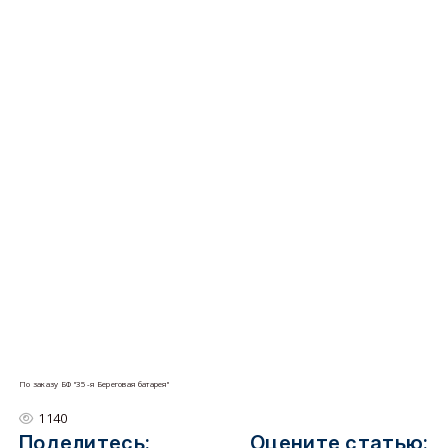
По заказу БФ "35-я Береговая батарея"
1140
Поделитесь:
Оцените статью: