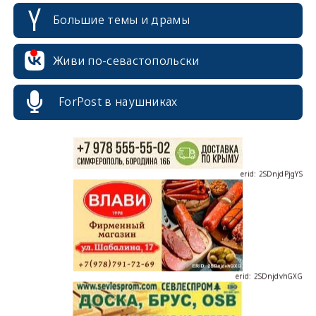
Большие темы и драмы
erid: 2SDnjcrDNw6
Живи по-севастопольски
ForPost в наушниках
erid: 2SDnjdPjgYS
erid: 2SDnjdvhGXG