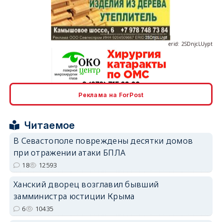
erid: 2SDnjcLUypt
Реклама на ForPost
erid: 2SDnjcrDNw6
Читаемое
В Севастополе повреждены десятки домов
при отражении атаки БПЛА
18
12593
erid: 2SDnjdPjgYS
Ханский дворец возглавил бывший
замминистра юстиции Крыма
6
10435