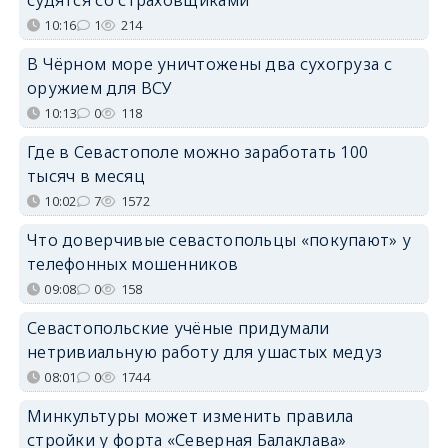
10:16
1
214
В Чёрном море уничтожены два сухогруза с
оружием для ВСУ
10:13
0
118
Где в Севастополе можно заработать 100
тысяч в месяц
10:02
7
1572
Что доверчивые севастопольцы «покупают» у
телефонных мошенников
09:08
0
158
Севастопольские учёные придумали
нетривиальную работу для ушастых медуз
08:01
0
1744
Минкультуры может изменить правила
стройки у форта «Северная Балаклава»