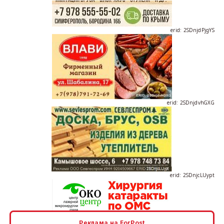
erid: 2SDnjdPjgYS
erid: 2SDnjdvhGXG
erid: 2SDnjcLUypt
Реклама на ForPost
erid: 2SDnjcrDNw6