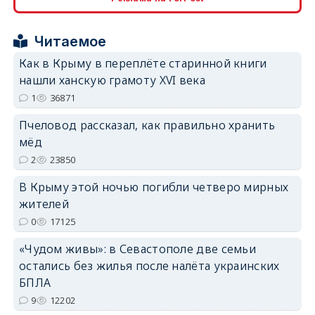
Читаемое
Как в Крыму в переплёте старинной книги
нашли ханскую грамоту XVI века
1
36871
erid: 2SDnjdPjgYS
Пчеловод рассказал, как правильно хранить
мёд
2
23850
В Крыму этой ночью погибли четверо мирных
жителей
erid: 2SDnjdvhGXG
0
17125
«Чудом живы»: в Севастополе две семьи
остались без жилья после налёта украинских
БПЛА
9
12202