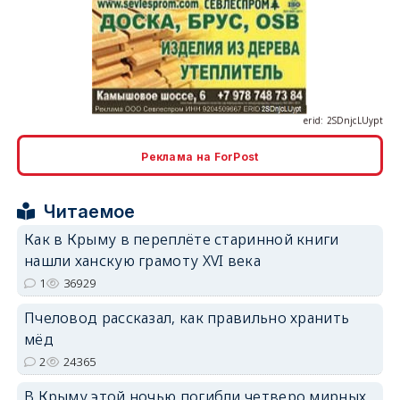
erid: 2SDnjcLUypt
Реклама на ForPost
erid: 2SDnjcrDNw6
Читаемое
Как в Крыму в переплёте старинной книги
нашли ханскую грамоту XVI века
1
36929
erid: 2SDnjdPjgYS
Пчеловод рассказал, как правильно хранить
мёд
2
24365
В Крыму этой ночью погибли четверо мирных