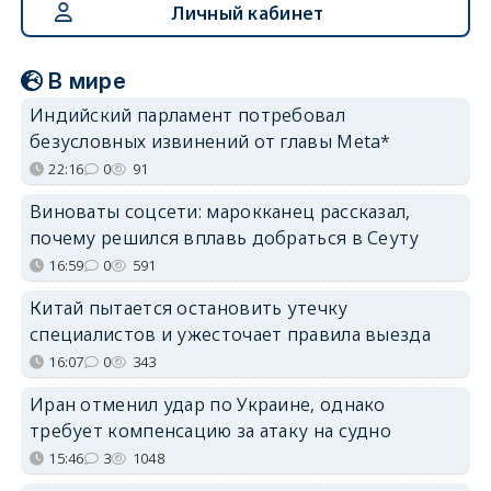
Личный кабинет
В мире
Индийский парламент потребовал
безусловных извинений от главы Meta*
22:16
0
91
Виноваты соцсети: марокканец рассказал,
почему решился вплавь добраться в Сеуту
16:59
0
591
Китай пытается остановить утечку
специалистов и ужесточает правила выезда
16:07
0
343
Иран отменил удар по Украине, однако
требует компенсацию за атаку на судно
15:46
3
1048