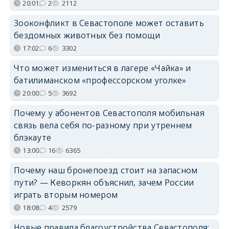
20:01
2
2112
Зооконфликт в Севастополе может оставить
бездомных животных без помощи
17:02
6
3302
Что может измениться в лагере «Чайка» и
батилиманском «профессорском уголке»
20:00
5
3692
Почему у абонентов Севастополя мобильная
связь вела себя по-разному при утреннем
блэкауте
13:00
16
6365
Почему наш бронепоезд стоит на запасном
пути? — Кеворкян объяснил, зачем России
играть вторым номером
18:08
4
2579
Новые правила благоустройства Севастополя: