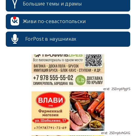
Большие темы и драмы
Живи по-севастопольски
erid: 2SDnjcrDNw6
ForPost в наушниках
erid: 2SDnjdPjgYS
erid: 2SDnjdvhGXG