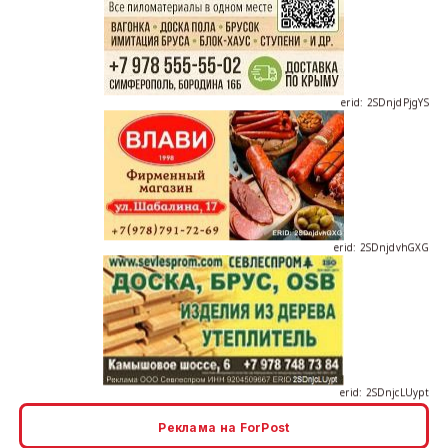
erid: 2SDnjdPjgYS
erid: 2SDnjdvhGXG
erid: 2SDnjcLUypt
Реклама на ForPost