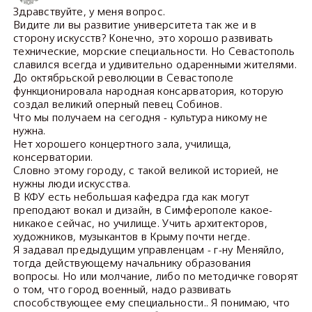
Здравствуйте, у меня вопрос.
Видите ли вы развитие университета так же и в
сторону искусств? Конечно, это хорошо развивать
технические, морские специальности. Но Севастополь
славился всегда и удивительно одаренными жителями.
До октябрьской революции в Севастополе
функционировала народная консарватория, которую
создал великий оперный певец Собинов.
Что мы получаем на сегодня - культура никому не
нужна.
Нет хорошего концертного зала, училища,
консерватории.
Словно этому городу, с такой великой историей, не
нужны люди искусства.
В КФУ есть небольшая кафедра гда как могут
преподают вокал и дизайн, в Симферополе какое-
никакое сейчас, но училище. Учить архитекторов,
художников, музыкантов в Крыму почти негде.
Я задавал предыдущим управленцам - г-ну Меняйло,
тогда действующему начальнику образования
вопросы. Но или молчание, либо по методичке говорят
о том, что город военный, надо развивать
способствующее ему специальности.. Я понимаю, что