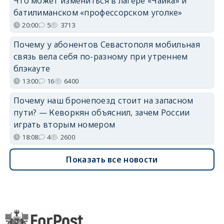
Что может измениться в лагере «Чайка» и
батилиманском «профессорском уголке»
20:00
5
3713
Почему у абонентов Севастополя мобильная
связь вела себя по-разному при утреннем
блэкауте
13:00
16
6400
Почему наш бронепоезд стоит на запасном
пути? — Кеворкян объяснил, зачем России
играть вторым номером
18:08
4
2600
Показать все новости