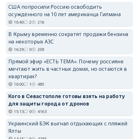
США попросили Россию освободить
осуждённого на 10 лет американца Гилмана
16:40
2
216
В Крыму временно сократят продажи бензина
на некоторых АЗС
16:29
0
209
Прямой эфир «ЕСТЬ ТЕМА». Почему россияне
мечтают жить в частных домах, но остаются в
квартирах?
16:00
1
485
Кого в Севастополе готовы взять на работу
для защиты города от дронов
15:13
0
4163
Украинский БЭК выгнал отдыхающих с пляжей
Ялты
14:15
5
4285