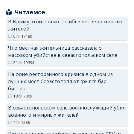
erid: 2SDnjcrDNw6
Читаемое
В Крыму этой ночью погибли четверо мирных
жителей
0
17480
Что местная жительница рассказала о
erid: 2SDnjdPjgYS
массовом убийстве в севастопольском селе
21
10394
На фоне ресторанного кризиса в одном из
лучших мест Севастополя открылся бар-
бистро
erid: 2SDnjdvhGXG
13
7309
В севастопольском селе военнослужащий убил
военного и мирных жителей
4
7236
Крымчанин печатал боевые дроны для СБУ на