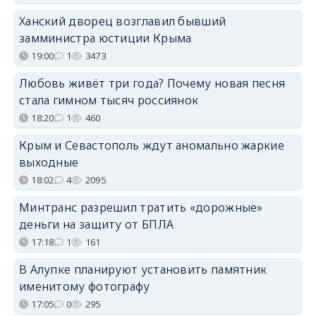
Ханский дворец возглавил бывший
замминистра юстиции Крыма
19:00
1
3473
Любовь живёт три года? Почему новая песня
стала гимном тысяч россиянок
18:20
1
460
Крым и Севастополь ждут аномально жаркие
выходные
18:02
4
2095
Минтранс разрешил тратить «дорожные»
деньги на защиту от БПЛА
17:18
1
161
В Алупке планируют установить памятник
именитому фотографу
17:05
0
295