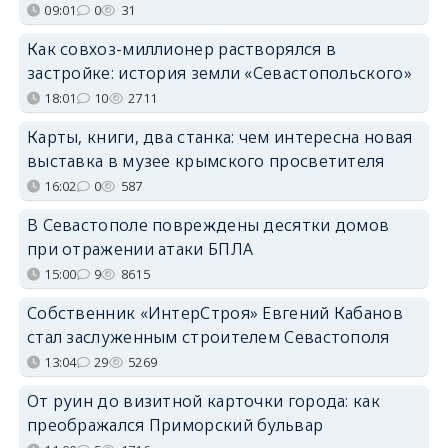
09:01
0
31
Как совхоз-миллионер растворялся в
застройке: история земли «Севастопольского»
18:01
10
2711
Карты, книги, два станка: чем интересна новая
выставка в музее крымского просветителя
16:02
0
587
В Севастополе повреждены десятки домов
при отражении атаки БПЛА
15:00
9
8615
Собственник «ИнтерСтроя» Евгений Кабанов
стал заслуженным строителем Севастополя
13:04
29
5269
От руин до визитной карточки города: как
преображался Приморский бульвар