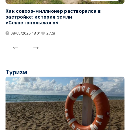
Как совхоз-миллионер растворялся в
К
застройке: история земли
н
«Севастопольского»
п
08/08/2026 18:01
2728
Туризм