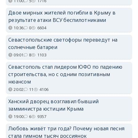
11:00
5
1716
Двое мирных жителей погибли в Крыму в
результате атаки ВСУ беспилотниками
10:36
0
6604
Севастопольские светофоры переведут на
солнечные батареи
09:01
8
1103
Севастополь стал лидером ЮФО по падению
строительства, но с одним позитивным
нюансом
20:02
11
4106
Ханский дворец возглавил бывший
замминистра юстиции Крыма
19:00
6
9357
Любовь живёт три года? Почему новая песня
стала гимном тысяч россиянок