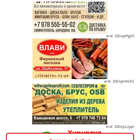
erid: 2SDnjdPjgYS
erid: 2SDnjdvhGXG
erid: 2SDnjcLUypt