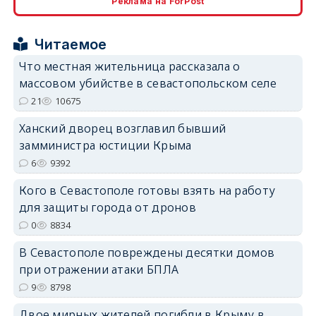
Реклама на ForPost
erid: 2SDnjcrDNw6
Читаемое
Что местная жительница рассказала о
массовом убийстве в севастопольском селе
21
10675
erid: 2SDnjdPjgYS
Ханский дворец возглавил бывший
замминистра юстиции Крыма
6
9392
Кого в Севастополе готовы взять на работу
для защиты города от дронов
erid: 2SDnjdvhGXG
0
8834
В Севастополе повреждены десятки домов
при отражении атаки БПЛА
9
8798
Двое мирных жителей погибли в Крыму в