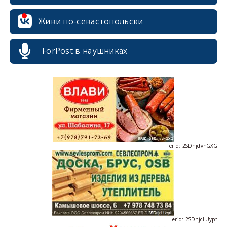
Живи по-севастопольски
ForPost в наушниках
erid: 2SDnjdPjgYS
erid: 2SDnjdvhGXG
erid: 2SDnjcLUypt