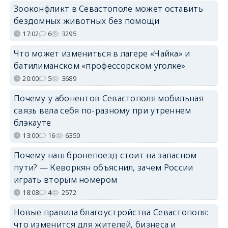
Зооконфликт в Севастополе может оставить
бездомных животных без помощи
17:02
6
3295
Что может измениться в лагере «Чайка» и
батилиманском «профессорском уголке»
20:00
5
3689
Почему у абонентов Севастополя мобильная
связь вела себя по-разному при утреннем
блэкауте
13:00
16
6350
Почему наш бронепоезд стоит на запасном
пути? — Кеворкян объяснил, зачем России
играть вторым номером
18:08
4
2572
Новые правила благоустройства Севастополя:
что изменится для жителей, бизнеса и