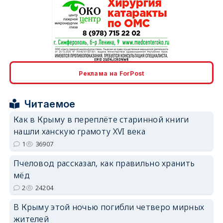
erid: 2SDnjcrDNw6
Реклама на ForPost
Читаемое
Как в Крыму в переплёте старинной книги
нашли ханскую грамоту XVI века
erid: 2SDnjdPjgYS
1
36907
Пчеловод рассказал, как правильно хранить
мёд
2
24204
В Крыму этой ночью погибли четверо мирных
erid: 2SDnjdvhGXG
жителей