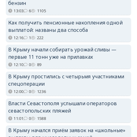
бензин
13:03
6
1105
Как получить пенсионные накопления одной
выплатой: названы два способа
12:16
1
222
В Крыму начали собирать урожай сливы —
первые 11 тонн уже на прилавках
12:10
0
89
В Крыму простились с четырьмя участниками
спецоперации
12:00
0
1236
Власти Севастополя услышали операторов
севастопольских пляжей
11:01
0
1588
В Крыму начался приём заявок на «школьные»