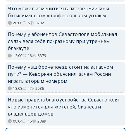
Что может измениться в лагере «Чайка» и
батилиманском «профессорском уголке»
20:00
5
3702
Почему у абонентов Севастополя мобильная
связь вела себя по-разному при утреннем
блэкауте
13:00
16
6379
Почему наш бронепоезд стоит на запасном
пути? — Кеворкян объяснил, зачем России
играть вторым номером
18:08
4
2586
Новые правила благоустройства Севастополя:
что изменится для жителей, бизнеса и
владельцев домов
08:04
15
2389