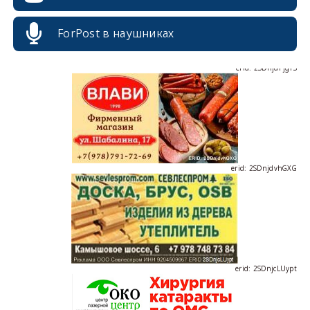
ForPost в наушниках
erid: 2SDnjdPjgYS
erid: 2SDnjdvhGXG
erid: 2SDnjcLUypt