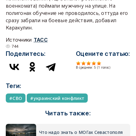
военкомата) поймали мужчину на улице. На
полигонах обучение не проводилось, оттуда его
сразу забрали на боевые действия, добавил
Каракулин.
Источники
ТАСС
744
Поделитесь:
Оцените статью:
В среднем:
5
(
1
голос)
Теги:
СВО
украинский конфликт
Читать также:
Что надо знать о МОГах Севастополя