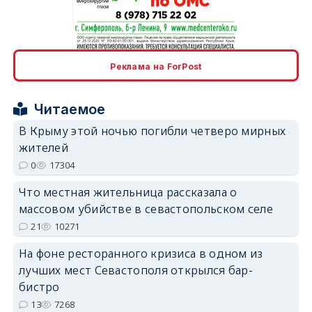
erid: 2SDnjcrDNw6
Реклама на ForPost
Читаемое
В Крыму этой ночью погибли четверо мирных
жителей
erid: 2SDnjdPjgYS
0
17304
Что местная жительница рассказала о
массовом убийстве в севастопольском селе
21
10271
На фоне ресторанного кризиса в одном из
erid: 2SDnjdvhGXG
лучших мест Севастополя открылся бар-
бистро
13
7268