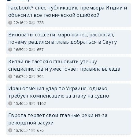
Facebook* снёс публикацию премьера Индии и
объяснил всё технической ошибкой
22:16
0
328
Виноваты соцсети: марокканец рассказал,
почему решился вплавь добраться в Сеуту
16:59
0
657
Китай пытается остановить утечку
специалистов и ужесточает правила выезда
16:07
0
394
Иран отменил удар по Украине, однако
требует компенсацию за атаку на судно
15:46
3
1162
Европа теряет свои главные реки из-за
рекордной засухи
13:16
1
676