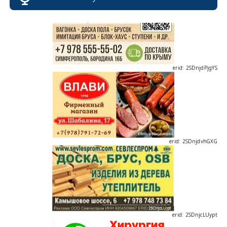
erid: 2SDnjdPjgYS
erid: 2SDnjdvhGXG
erid: 2SDnjcLUypt