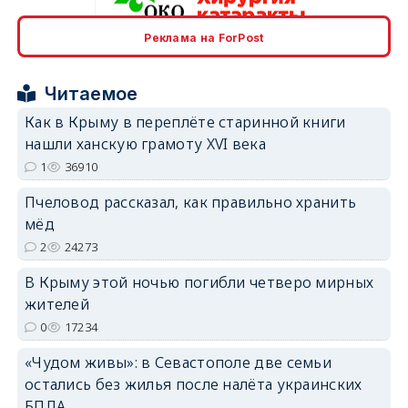
Реклама на ForPost
erid: 2SDnjcrDNw6
Читаемое
Как в Крыму в переплёте старинной книги
нашли ханскую грамоту XVI века
1
36910
erid: 2SDnjdPjgYS
Пчеловод рассказал, как правильно хранить
мёд
2
24273
В Крыму этой ночью погибли четверо мирных
жителей
0
17234
erid: 2SDnjdvhGXG
«Чудом живы»: в Севастополе две семьи
остались без жилья после налёта украинских
БПЛА