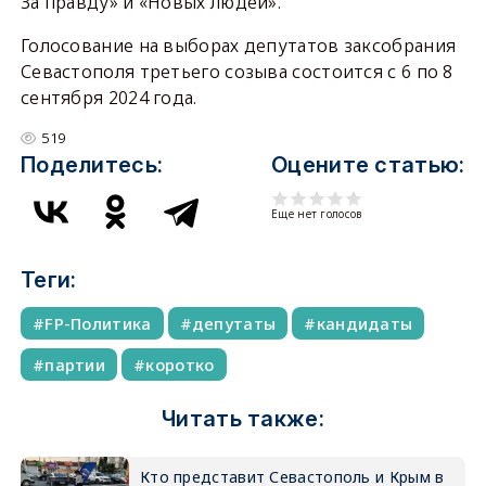
За правду» и «Новых людей».
Голосование на выборах депутатов заксобрания
Севастополя третьего созыва состоится с 6 по 8
сентября 2024 года.
519
Поделитесь:
Оцените статью:
Еще нет голосов
Теги:
FP-Политика
депутаты
кандидаты
партии
коротко
Читать также:
Кто представит Севастополь и Крым в