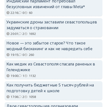
Индийский парламент потребовал
безусловных извинений от главы Meta*
22:16
0
60
Украинские дроны заставили севастопольцев
задуматься о страховании
20:01
2
1692
Новое — это забытое старое? Что такое
модный биохакинг и как не навредить себе
19:15
0
260
Как медик из Севастополя спасала раненых в
Геленджике
19:00
1
1132
Как получить бюджетные 5 тысяч рублей на
подготовку детей к школе
17:06
2
1058
Двое севастопольцев организовали