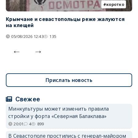
коротко
Крымчане и севастопольцы реже жалуются
В
на клещей
ц
05/08/2026 12:43
135
Прислать новость
Свежее
Минкультуры может изменить правила
стройки у форта «Северная Балаклава»
20:01
4
899
В Севастополе простились с генерал-майором