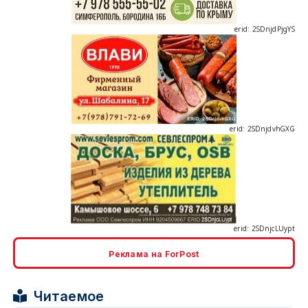
erid: 2SDnjdvhGXG
erid: 2SDnjcLUypt
Реклама на ForPost
erid: 2SDnjcrDNw6
Читаемое