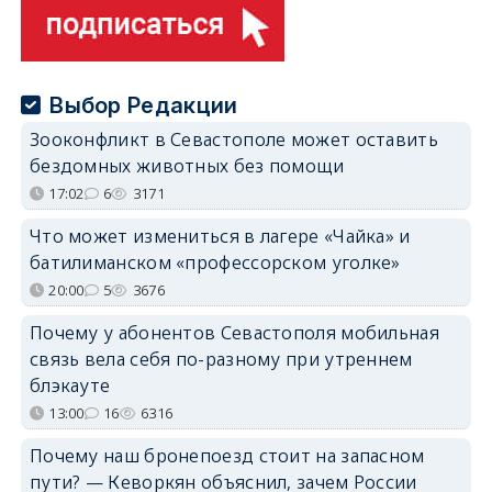
Выбор Редакции
Зооконфликт в Севастополе может оставить
бездомных животных без помощи
17:02
6
3171
Что может измениться в лагере «Чайка» и
батилиманском «профессорском уголке»
20:00
5
3676
Почему у абонентов Севастополя мобильная
связь вела себя по-разному при утреннем
блэкауте
13:00
16
6316
Почему наш бронепоезд стоит на запасном
пути? — Кеворкян объяснил, зачем России