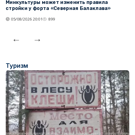
Минкультуры может изменить правила
С
стройки у форта «Северная Балаклава»
д
05/08/2026 20:01
899
Туризм