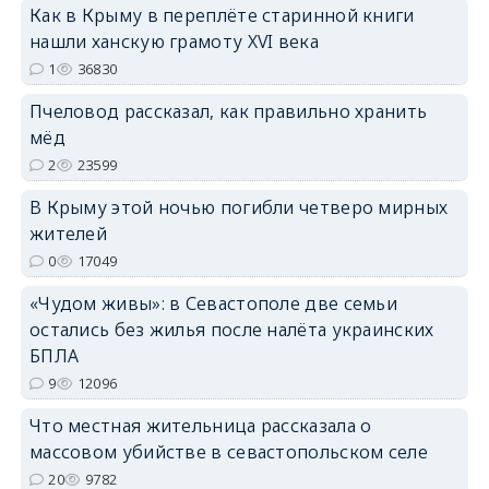
Как в Крыму в переплёте старинной книги
нашли ханскую грамоту XVI века
1
36830
Пчеловод рассказал, как правильно хранить
erid: 2SDnjdPjgYS
мёд
2
23599
В Крыму этой ночью погибли четверо мирных
жителей
0
17049
erid: 2SDnjdvhGXG
«Чудом живы»: в Севастополе две семьи
остались без жилья после налёта украинских
БПЛА
9
12096
Что местная жительница рассказала о
массовом убийстве в севастопольском селе
20
9782