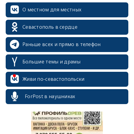
О местном для местных
Севастополь в сердце
Раньше всех и прямо в телефон
Большие темы и драмы
Живи по-севастопольски
erid: 2SDnjcrDNw6
ForPost в наушниках
erid: 2SDnjdPjgYS