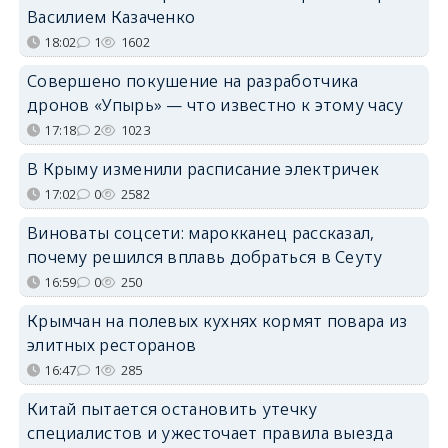
Василием Казаченко
18:02
1
1602
Совершено покушение на разработчика
дронов «Упырь» — что известно к этому часу
17:18
2
1023
В Крыму изменили расписание электричек
17:02
0
2582
Виноваты соцсети: марокканец рассказал,
почему решился вплавь добраться в Сеуту
16:59
0
250
Крымчан на полевых кухнях кормят повара из
элитных ресторанов
16:47
1
285
Китай пытается остановить утечку
специалистов и ужесточает правила выезда