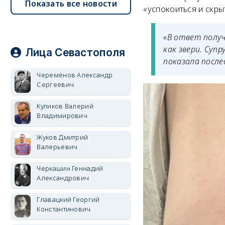
Показать все новости
«успокоиться и скры
«В ответ получ
как звери. Суп
Лица Севастополя
показала после
Черемёнов Александр
Сергеевич
Куликов Валерий
Владимирович
Жуков Дмитрий
Валерьевич
Черкашин Геннадий
Александрович
Главацкий Георгий
Константинович