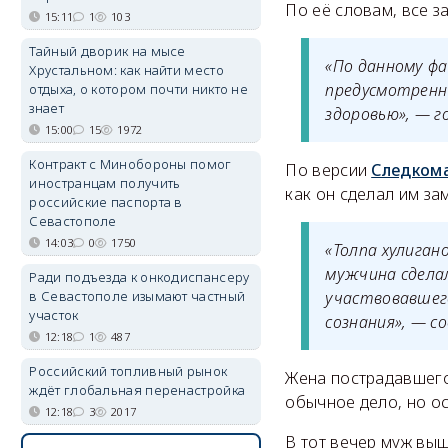
По её словам, все з
15:11
1
103
Тайный дворик на мысе
«По данному фа
Хрустальном: как найти место
предусмотренн
отдыха, о котором почти никто не
знает
здоровью», — г
15:00
15
1972
Контракт с Минобороны помог
По версии
Следком
иностранцам получить
как он сделал им з
российские паспорта в
Севастополе
14:03
0
1750
«Толпа хулиган
мужчина сделал
Ради подъезда к онкодиспансеру
участвовавшего
в Севастополе изымают частный
участок
сознания», — 
12:18
1
487
Российский топливный рынок
Жена пострадавшего 
ждёт глобальная перенастройка
обычное дело, но о
12:18
3
2017
В тот вечер муж вы