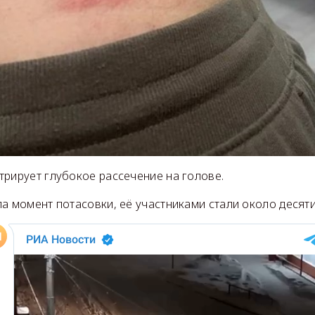
трирует глубокое рассечение на голове.
а момент потасовки, её участниками стали около десяти