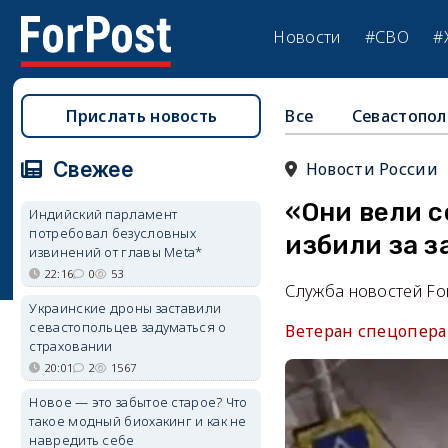
Новости
#СВО
#
Прислать новость
Все
Севастопол
Свежее
Новости России
«Они вели с
Индийский парламент
потребовал безусловных
избили за 
извинений от главы Meta*
22:16
0
53
Служба новостей Fo
Украинские дроны заставили
севастопольцев задуматься о
Ветеран спецопера
страховании
20:01
2
1567
Новое — это забытое старое? Что
такое модный биохакинг и как не
навредить себе