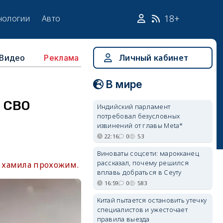
18+
нологии
Авто
Видео
Личный кабинет
Реклама
В мире
а СВО
Индийский парламент
потребовал безусловных
извинений от главы Meta*
22:16
0
53
Виноваты соцсети: марокканец
рассказал, почему решился
 хамила прохожим.
вплавь добраться в Сеуту
16:59
0
583
Китай пытается остановить утечку
специалистов и ужесточает
правила выезда