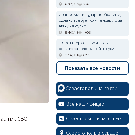
16:07
0
336
Иран отменил удар по Украине,
однако требует компенсацию за
атаку на судно
15:46
3
1006
Европа теряет свои главные
реки из-за рекордной засухи
13:16
1
627
Показать все новости
Севастополь на связи
Все наши Видео
О местном для местных
частник СВО.
Севастополь в сердце