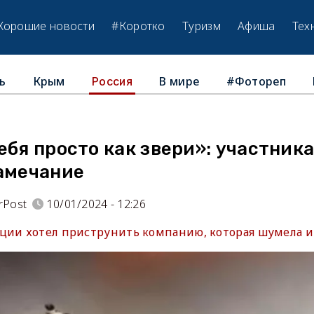
Хорошие новости
#Коротко
Туризм
Афиша
Тех
ь
Крым
В мире
#Фотореп
Россия
ебя просто как звери»: участник
замечание
rPost
10/01/2024 - 12:26
ции хотел приструнить компанию, которая шумела и