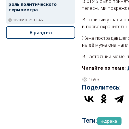
В 01:45 было принят
роль политического
телесными поврежд
термометра
В полиции узнали о
18/08/2025 13:48
в правоохранительн
В раздел
Жена пострадавшего
на её мужа она напи
В настоящий момент
Читайте по теме:
1693
Поделитесь:
Теги:
драка