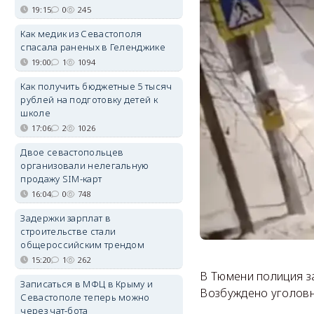
19:15
0
245
Как медик из Севастополя
спасала раненых в Геленджике
19:00
1
1094
Как получить бюджетные 5 тысяч
рублей на подготовку детей к
школе
17:06
2
1026
Двое севастопольцев
организовали нелегальную
продажу SIM-карт
16:04
0
748
Задержки зарплат в
строительстве стали
общероссийским трендом
15:20
1
262
В Тюмени полиция з
Записаться в МФЦ в Крыму и
Возбуждено уголов
Севастополе теперь можно
через чат-бота