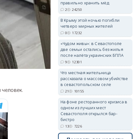
правильно хранить мёд
2
24250
В Крыму этой ночью погибли
четверо мирных жителей
erid: 2SDnjdvhGXG
0
17232
«Чудом живы»: в Севастополе
две семьи остались без жилья
после налёта украинских БПЛА
9
12301
Что местная жительница
рассказала о массовом убийстве
в севастопольском селе
 человек.
21
10155
На фоне ресторанного кризиса в
одном из лучших мест
Севастополя открылся бар-
бистро
13
7226