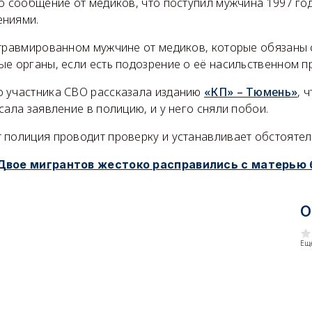
о сообщение от медиков, что поступил мужчина 1997 го
ениями.
 травмированном мужчине от медиков, которые обязаны
ые органы, если есть подозрение о её насильственном п
 участника СВО рассказала изданию
«КП» – Тюмень»
, 
сала заявление в полицию, и у него сняли побои.
 полиция проводит проверку и устанавливает обстоятел
Двое мигрантов жестоко расправились с матерью
О
Еще