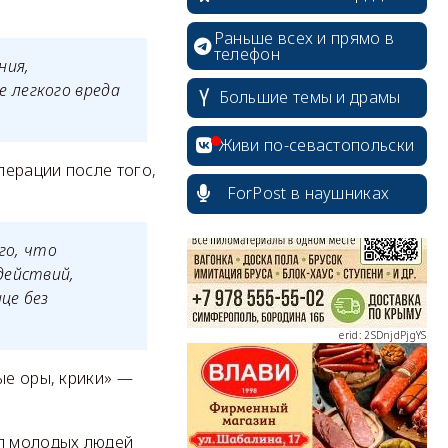
Раньше всех и прямо в
телефон
ния,
 легкого вреда
Большие темы и драмы
erid: 2SDnjcrDNw6
Живи по-севастопольски
перации после того,
ForPost в наушниках
го, что
erid: 2SDnjdPjgYS
действий,
це без
ые оры, крики» —
erid: 2SDnjdvhGXG
ил молодых людей