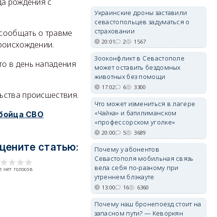
да рождения с
Украинские дроны заставили
севастопольцев задуматься о
страховании
 сообщать о травме
20:01
2
1567
роисхождении.
Зооконфликт в Севастополе
что в день нападения
может оставить бездомных
животных без помощи
17:02
6
3300
ьства происшествия.
Что может измениться в лагере
«Чайка» и батилиманском
 бойца СВО
«профессорском уголке»
20:00
5
3689
цените статью:
Почему у абонентов
Севастополя мобильная связь
вела себя по-разному при
 нет голосов
утреннем блэкауте
13:00
16
6360
Почему наш бронепоезд стоит на
запасном пути? — Кеворкян