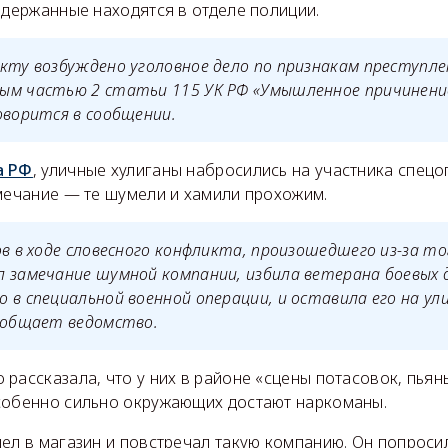
адержанные находятся в отделе полиции.
кту возбуждено уголовное дело по признакам преступле
ым частью 2 статьи 115 УК РФ «Умышленное причинение
оворится в сообщении.
а РФ
, уличные хулиганы набросились на участника спецо
амечание — те шумели и хамили прохожим.
ов в ходе словесного конфликта, произошедшего из-за то
 замечание шумной компании, избила ветерана боевых 
 в специальной военной операции, и оставила его на ули
сообщает ведомство.
рассказала, что у них в районе «сцены потасовок, пьян
собенно сильно окружающих достают наркоманы.
шел в магазин и повстречал такую компанию. Он попрос