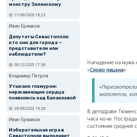
монстру Зеленскому
11/06/2026 18:23
Иван Ермаков
Депутаты Севастополя:
кто они для города —
представители или
наблюдатели?
Нападение на мужа 
03/12/2025 17:36
«
Слово пацана
»:
Владимир Петров
«Пересмотрели 
Утыкано гламуром:
нержавеющие сердца
малолеток, кот
появились над Балаклавой
29/09/2025 19:28
В депздраве Тюмен
часа ночи. Пострад
Иван Ермаков
состоянии средней с
Избирательная игра в
Севастополе выполняет