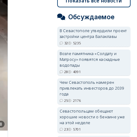
Показать все новости
Обсуждаемое
В Севастополе утвердили проект
застройки центра Балаклавы
32
5235
Возле памятника «Солдату и
Матросу» появятся каскадные
водопады
28
4091
Чем Севастополь намерен
привлекать инвесторов до 2039
года
25
2176
Севастопольцам обещают
хорошие новости о бензине уже
на этой неделе
23
5701