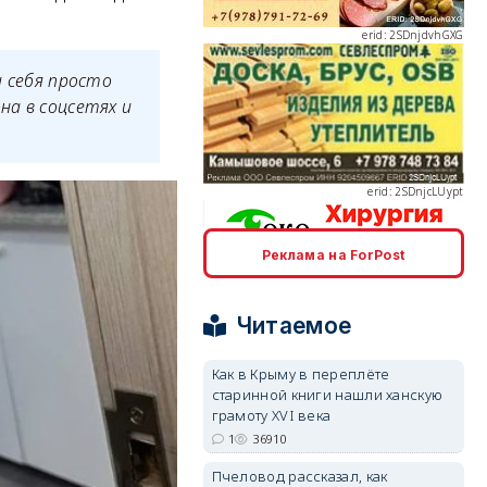
и себя просто
на в соцсетях и
erid: 2SDnjcLUypt
Реклама на ForPost
erid: 2SDnjcrDNw6
Читаемое
Как в Крыму в переплёте
старинной книги нашли ханскую
грамоту XVI века
erid: 2SDnjdPjgYS
1
36910
Пчеловод рассказал, как