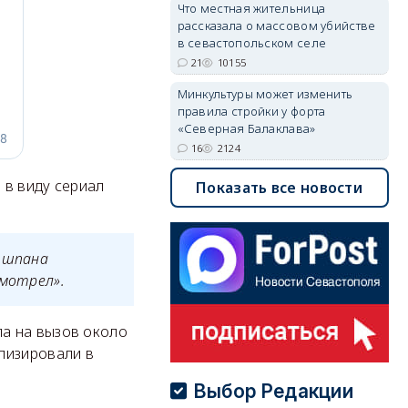
Что местная жительница
рассказала о массовом убийстве
в севастопольском селе
21
10155
Минкультуры может изменить
правила стройки у форта
«Северная Балаклава»
16
2124
 в виду сериал
Показать все новости
м шпана
смотрел».
ла на вызов около
лизировали в
Выбор Редакции