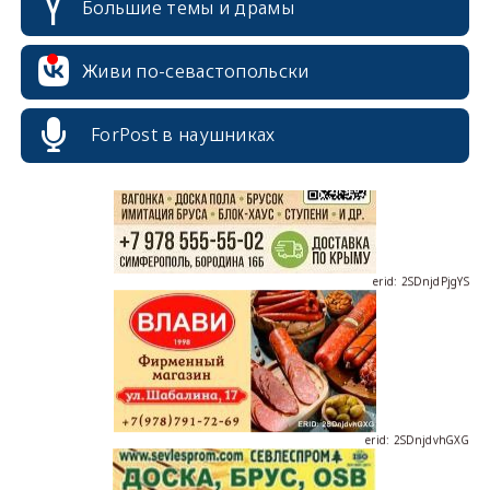
Большие темы и драмы
erid: 2SDnjcrDNw6
Живи по-севастопольски
ForPost в наушниках
erid: 2SDnjdPjgYS
erid: 2SDnjdvhGXG