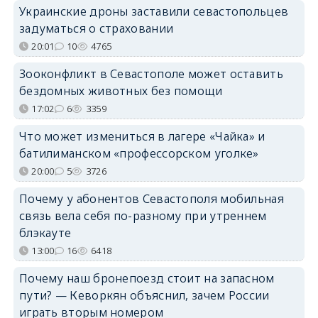
Украинские дроны заставили севастопольцев
задуматься о страховании
20:01
10
4765
Зооконфликт в Севастополе может оставить
бездомных животных без помощи
17:02
6
3359
Что может измениться в лагере «Чайка» и
батилиманском «профессорском уголке»
20:00
5
3726
Почему у абонентов Севастополя мобильная
связь вела себя по-разному при утреннем
блэкауте
13:00
16
6418
Почему наш бронепоезд стоит на запасном
пути? — Кеворкян объяснил, зачем России
играть вторым номером