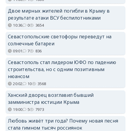
Двое мирных жителей погибли в Крыму в
результате атаки ВСУ беспилотниками
10:36
0
3654
Севастопольские светофоры переведут на
солнечные батареи
09:01
7
836
Севастополь стал лидером ЮФО по падению
строительства, но с одним позитивным
нюансом
20:02
10
3568
Ханский дворец возглавил бывший
замминистра юстиции Крыма
19:00
5
7973
Любовь живёт три года? Почему новая песня
стала гимном тысяч россиянок