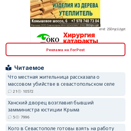
erid: 2SDnjcLUypt
Реклама на ForPost
erid: 2SDnjcrDNw6
Читаемое
Что местная жительница рассказала о
массовом убийстве в севастопольском селе
21
10572
erid: 2SDnjdPjgYS
Ханский дворец возглавил бывший
замминистра юстиции Крыма
5
7996
Кого в Севастополе готовы взять на работу