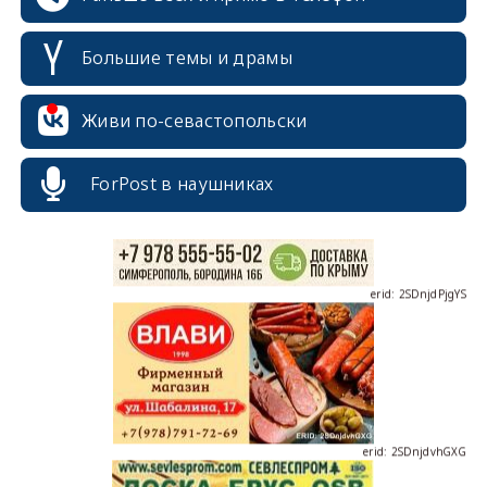
Большие темы и драмы
erid: 2SDnjcrDNw6
Живи по-севастопольски
ForPost в наушниках
erid: 2SDnjdPjgYS
erid: 2SDnjdvhGXG