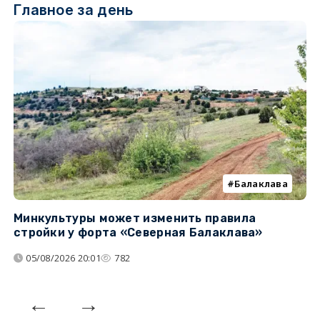
Главное за день
Балаклава
Минкультуры может изменить правила
С
стройки у форта «Северная Балаклава»
д
05/08/2026 20:01
782