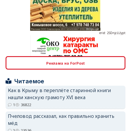
erid: 2SDnjcLUypt
erid: 2SDnjcrDNw6
Реклама на ForPost
Читаемое
Как в Крыму в переплёте старинной книги
нашли ханскую грамоту XVI века
erid: 2SDnjdPjgYS
1
36822
Пчеловод рассказал, как правильно хранить
мёд
2
23536