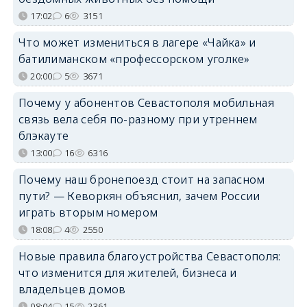
17:02
6
3151
Что может измениться в лагере «Чайка» и
батилиманском «профессорском уголке»
20:00
5
3671
Почему у абонентов Севастополя мобильная
связь вела себя по-разному при утреннем
блэкауте
13:00
16
6316
Почему наш бронепоезд стоит на запасном
пути? — Кеворкян объяснил, зачем России
играть вторым номером
18:08
4
2550
Новые правила благоустройства Севастополя:
что изменится для жителей, бизнеса и
владельцев домов
08:04
15
2361