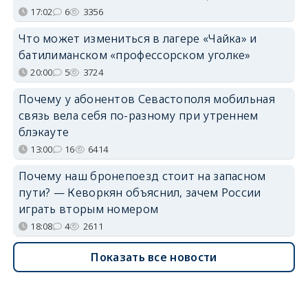
17:02
6
3356
Что может измениться в лагере «Чайка» и
батилиманском «профессорском уголке»
20:00
5
3724
Почему у абонентов Севастополя мобильная
связь вела себя по-разному при утреннем
блэкауте
13:00
16
6414
Почему наш бронепоезд стоит на запасном
пути? — Кеворкян объяснил, зачем России
играть вторым номером
18:08
4
2611
Показать все новости