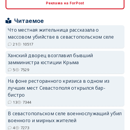
Реклама на ForPost
erid: 2SDnjcrDNw6
Читаемое
Что местная жительница рассказала о
массовом убийстве в севастопольском селе
21
10517
Ханский дворец возглавил бывший
erid: 2SDnjdPjgYS
замминистра юстиции Крыма
5
7529
На фоне ресторанного кризиса в одном из
лучших мест Севастополя открылся бар-
бистро
erid: 2SDnjdvhGXG
13
7344
В севастопольском селе военнослужащий убил
военного и мирных жителей
4
7273