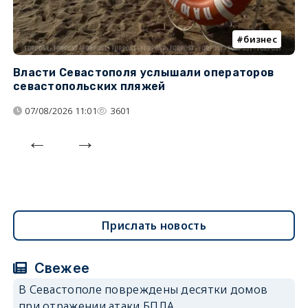
бизнес
Власти Севастополя услышали операторов
П
севастопольских пляжей
о
07/08/2026 11:01
3601
Прислать новость
Свежее
В Севастополе повреждены десятки домов
при отражении атаки БПЛА