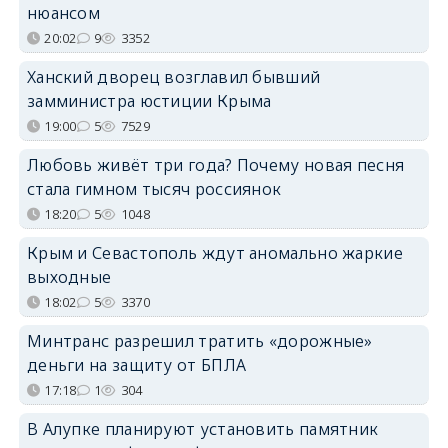
нюансом
20:02
9
3352
Ханский дворец возглавил бывший
замминистра юстиции Крыма
19:00
5
7529
Любовь живёт три года? Почему новая песня
стала гимном тысяч россиянок
18:20
5
1048
Крым и Севастополь ждут аномально жаркие
выходные
18:02
5
3370
Минтранс разрешил тратить «дорожные»
деньги на защиту от БПЛА
17:18
1
304
В Алупке планируют установить памятник