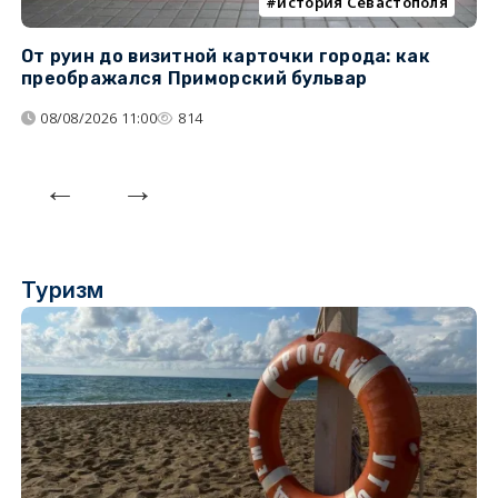
история Севастополя
От руин до визитной карточки города: как
С
преображался Приморский бульвар
с
08/08/2026 11:00
814
Туризм