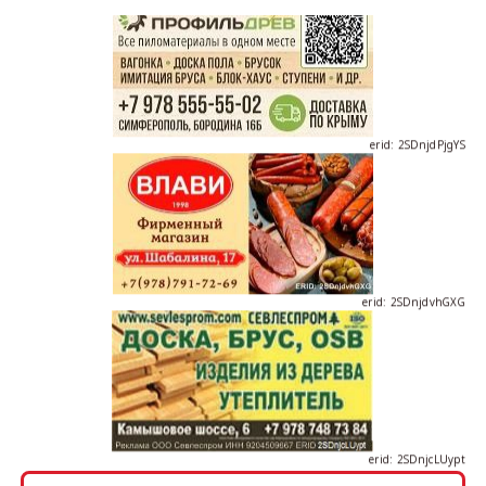
erid: 2SDnjdPjgYS
erid: 2SDnjdvhGXG
erid: 2SDnjcLUypt