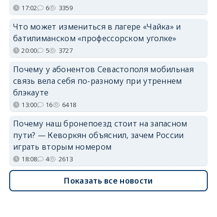
17:02
6
3359
Что может измениться в лагере «Чайка» и
батилиманском «профессорском уголке»
20:00
5
3727
Почему у абонентов Севастополя мобильная
связь вела себя по-разному при утреннем
блэкауте
13:00
16
6418
Почему наш бронепоезд стоит на запасном
пути? — Кеворкян объяснил, зачем России
играть вторым номером
18:08
4
2613
Показать все новости