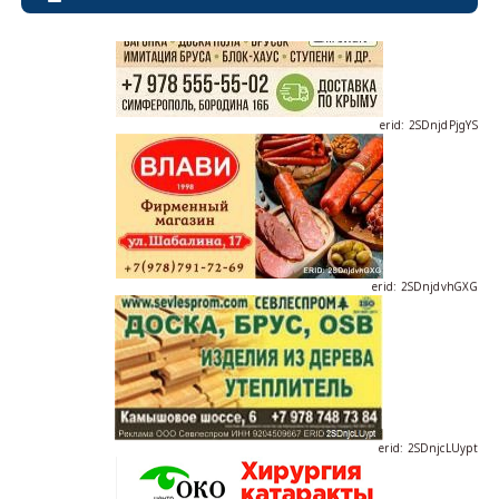
erid: 2SDnjdPjgYS
erid: 2SDnjdvhGXG
erid: 2SDnjcLUypt