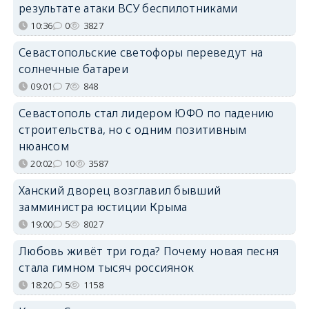
результате атаки ВСУ беспилотниками
10:36
0
3827
Севастопольские светофоры переведут на
солнечные батареи
09:01
7
848
Севастополь стал лидером ЮФО по падению
строительства, но с одним позитивным
нюансом
20:02
10
3587
Ханский дворец возглавил бывший
замминистра юстиции Крыма
19:00
5
8027
Любовь живёт три года? Почему новая песня
стала гимном тысяч россиянок
18:20
5
1158