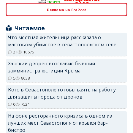
Реклама на ForPost
erid: 2SDnjcrDNw6
Читаемое
Что местная жительница рассказала о
массовом убийстве в севастопольском селе
21
10575
erid: 2SDnjdPjgYS
Ханский дворец возглавил бывший
замминистра юстиции Крыма
5
8038
Кого в Севастополе готовы взять на работу
для защиты города от дронов
erid: 2SDnjdvhGXG
0
7521
На фоне ресторанного кризиса в одном из
лучших мест Севастополя открылся бар-
бистро