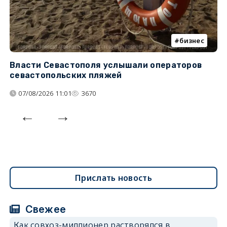
бизнес
Власти Севастополя услышали операторов
П
севастопольских пляжей
о
07/08/2026 11:01
3670
Прислать новость
Свежее
Как совхоз-миллионер растворялся в