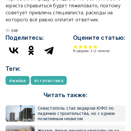
юриста справиться будет тяжеловато, поэтому
советует привлечь специалиста, расходы на
которого всё равно оплатит ответчик.
648
Поделитесь:
Оцените статью:
В среднем:
5
(
2
голосов)
Теги:
жилье
статистика
Читать также:
Севастополь стал лидером ЮФО по
падению строительства, но с одним
позитивным нюансом
Житель Керчи лишился квартиры из-за