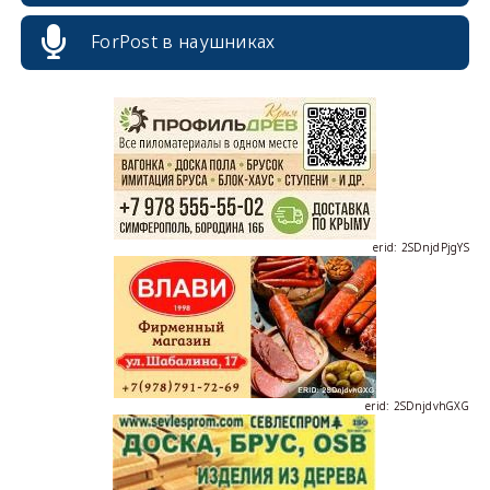
ForPost в наушниках
erid: 2SDnjcrDNw6
erid: 2SDnjdPjgYS
erid: 2SDnjdvhGXG