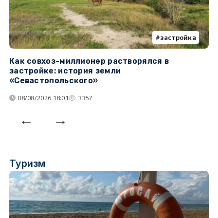
застройка
Как совхоз-миллионер растворялся в
К
застройке: история земли
н
«Севастопольского»
п
08/08/2026 18:01
3357
Туризм