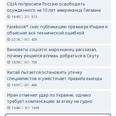
США попросили Россию освободить
осуждённого на 10 лет американца Гилмана
16:40
2
513
Facebook* снёс публикацию премьера Индии и
объяснил всё технической ошибкой
22:16
0
429
Виноваты соцсети: марокканец рассказал,
почему решился вплавь добраться в Сеуту
16:59
0
759
Китай пытается остановить утечку
специалистов и ужесточает правила выезда
16:07
0
460
Иран отменил удар по Украине, однако
требует компенсацию за атаку на судно
15:46
3
1249