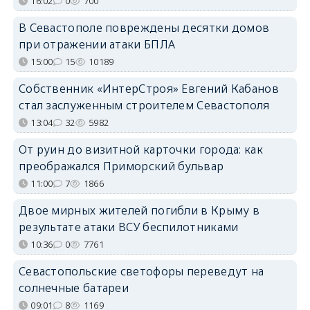
16:02
0
700
В Севастополе повреждены десятки домов
при отражении атаки БПЛА
15:00
15
10189
Собственник «ИнтерСтроя» Евгений Кабанов
стал заслуженным строителем Севастополя
13:04
32
5982
От руин до визитной карточки города: как
преображался Приморский бульвар
11:00
7
1866
Двое мирных жителей погибли в Крыму в
результате атаки ВСУ беспилотниками
10:36
0
7761
Севастопольские светофоры переведут на
солнечные батареи
09:01
8
1169