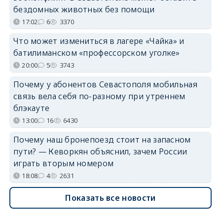
бездомных животных без помощи
17:02
6
3370
Что может измениться в лагере «Чайка» и
батилиманском «профессорском уголке»
20:00
5
3743
Почему у абонентов Севастополя мобильная
связь вела себя по-разному при утреннем
блэкауте
13:00
16
6430
Почему наш бронепоезд стоит на запасном
пути? — Кеворкян объяснил, зачем России
играть вторым номером
18:08
4
2631
Показать все новости