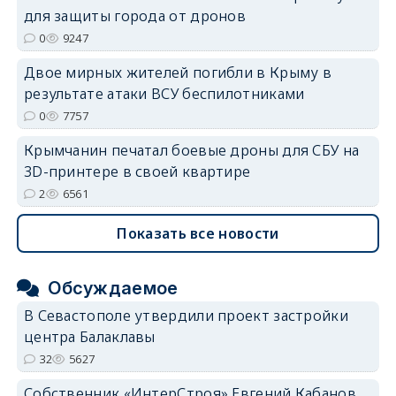
erid: 2SDnjdvhGXG
для защиты города от дронов
0
9247
Двое мирных жителей погибли в Крыму в
результате атаки ВСУ беспилотниками
0
7757
Крымчанин печатал боевые дроны для СБУ на
3D-принтере в своей квартире
2
6561
Показать все новости
Обсуждаемое
В Севастополе утвердили проект застройки
центра Балаклавы
32
5627
Собственник «ИнтерСтроя» Евгений Кабанов