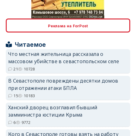
erid: 2SDnjcLUypt
Реклама на ForPost
Читаемое
erid: 2SDnjcrDNw6
Что местная жительница рассказала о
массовом убийстве в севастопольском селе
21
10728
В Севастополе повреждены десятки домов
при отражении атаки БПЛА
erid: 2SDnjdPjgYS
15
10183
Ханский дворец возглавил бывший
замминистра юстиции Крыма
6
9772
Кого в Севастополе готовы взять на работу