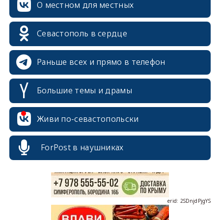
О местном для местных
Севастополь в сердце
Раньше всех и прямо в телефон
Большие темы и драмы
erid: 2SDnjcrDNw6
Живи по-севастопольски
ForPost в наушниках
erid: 2SDnjdPjgYS