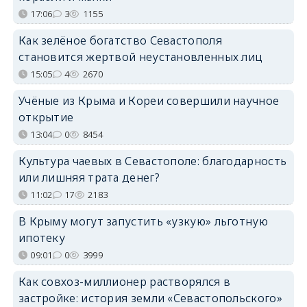
17:06
3
1155
Как зелёное богатство Севастополя
становится жертвой неустановленных лиц
15:05
4
2670
Учёные из Крыма и Кореи совершили научное
открытие
13:04
0
8454
Культура чаевых в Севастополе: благодарность
или лишняя трата денег?
11:02
17
2183
В Крыму могут запустить «узкую» льготную
ипотеку
09:01
0
3999
Как совхоз-миллионер растворялся в
застройке: история земли «Севастопольского»