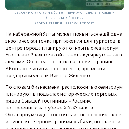
Бассейн с акулами в Ялте планируют сделать самым
большим в России.
Фото:
Наталия Назарук|ForPost
На набережной Ялты может появиться ещё одна
экзотическая точка притяжения для туристов: в
центре города планируют открыть океанариум.
Его главной изюминкой станет акуляриум — зал с
акулами. Об этом сообщил на своей странице
ВКонтакте инициатор проекта, крымский
предприниматель Виктор Жиленко.
По словам бизнесмена, расположить океанариум
планируют в подвалах исторических торговых
рядов бывшей гостиницы «Россия»,
построенных на рубеже XIX-XX веков.
Океанариум будет состоять из нескольких залов
и туннеля с черноморскими рыбами, но главной
изюминкой станет акуляриум, который Виктор