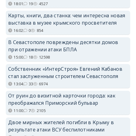
18:01
19
4527
Карты, книги, два станка: чем интересна новая
выставка в музее крымского просветителя
16:02
0
854
В Севастополе повреждены десятки домов
при отражении атаки БПЛА
15:00
18
12598
Собственник «ИнтерСтроя» Евгений Кабанов
стал заслуженным строителем Севастополя
13:04
33
6974
От руин до визитной карточки города: как
преображался Приморский бульвар
11:00
7
2105
Двое мирных жителей погибли в Крыму в
результате атаки ВСУ беспилотниками