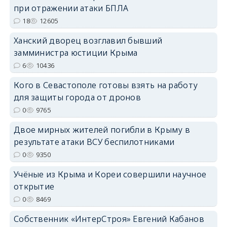
при отражении атаки БПЛА
18
12605
erid: 2SDnjdPjgYS
Ханский дворец возглавил бывший
замминистра юстиции Крыма
6
10436
Кого в Севастополе готовы взять на работу
для защиты города от дронов
erid: 2SDnjdvhGXG
0
9765
Двое мирных жителей погибли в Крыму в
результате атаки ВСУ беспилотниками
0
9350
Учёные из Крыма и Кореи совершили научное
открытие
0
8469
Собственник «ИнтерСтроя» Евгений Кабанов