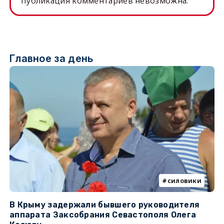
публикация комментариев невозможна.
Главное за день
силовики
В Крыму задержали бывшего руководителя
К
аппарата Заксобрания Севастополя Олега
з