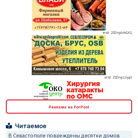
erid: 2SDnjdvhGXG
erid: 2SDnjcLUypt
Реклама на ForPost
erid: 2SDnjcrDNw6
Читаемое
В Севастополе повреждены десятки домов