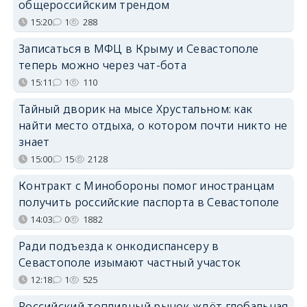
общероссийским трендом
15:20
1
288
Записаться в МФЦ в Крыму и Севастополе
теперь можно через чат-бота
15:11
1
110
Тайный дворик на мысе Хрустальном: как
найти место отдыха, о котором почти никто не
знает
15:00
15
2128
Контракт с Минобороны помог иностранцам
получить российские паспорта в Севастополе
14:03
0
1882
Ради подъезда к онкодиспансеру в
Севастополе изымают частный участок
12:18
1
525
Российский топливный рынок ждёт глобальная