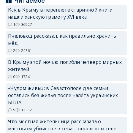
Читаемое
Как в Крыму в переплёте старинной книги
erid: 2SDnjcrDNw6
нашли ханскую грамоту XVI века
1
36927
Пчеловод рассказал, как правильно хранить
мёд
2
24361
erid: 2SDnjdPjgYS
В Крыму этой ночью погибли четверо мирных
жителей
0
17241
«Чудом живы»: в Севастополе две семьи
остались без жилья после налёта украинских
erid: 2SDnjdvhGXG
БПЛА
9
12312
Что местная жительница рассказала о
массовом убийстве в севастопольском селе