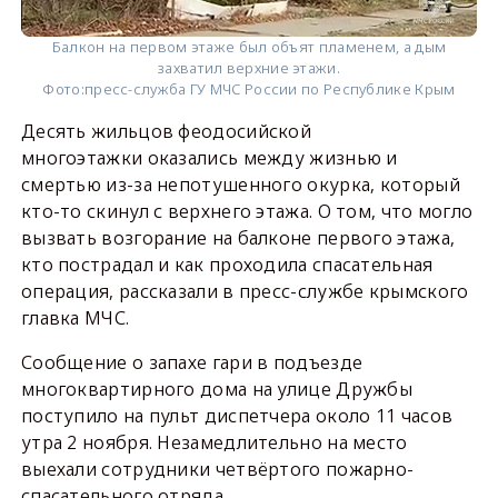
Балкон на первом этаже был объят пламенем, а дым
захватил верхние этажи.
Фото:
пресс-служба ГУ МЧС России по Республике Крым
Десять жильцов феодосийской
многоэтажки оказались между жизнью и
смертью из-за непотушенного окурка, который
кто-то скинул с верхнего этажа. О том, что могло
вызвать возгорание на балконе первого этажа,
кто пострадал и как проходила спасательная
операция, рассказали в пресс-службе крымского
главка МЧС.
Сообщение о запахе гари в подъезде
многоквартирного дома на улице Дружбы
поступило на пульт диспетчера около 11 часов
утра 2 ноября. Незамедлительно на место
выехали сотрудники четвёртого пожарно-
спасательного отряда.