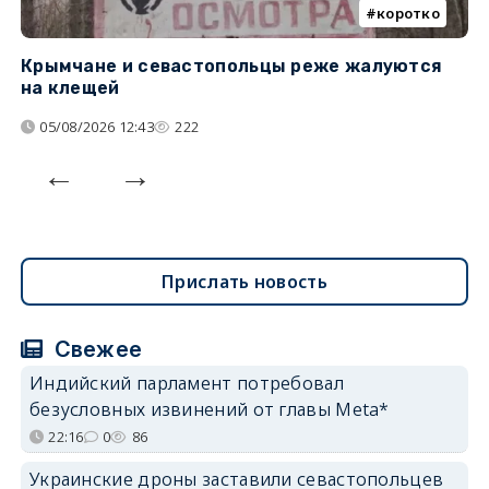
коротко
Крымчане и севастопольцы реже жалуются
В
на клещей
ц
05/08/2026 12:43
222
Прислать новость
Свежее
Индийский парламент потребовал
безусловных извинений от главы Meta*
22:16
0
86
Украинские дроны заставили севастопольцев