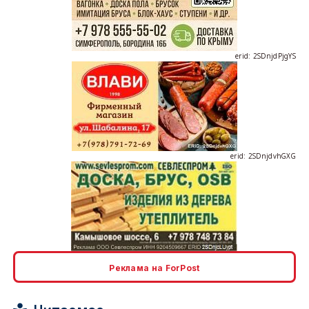
erid: 2SDnjdPjgYS
erid: 2SDnjdvhGXG
erid: 2SDnjcLUypt
Реклама на ForPost