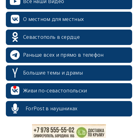
Все наши Видео
О местном для местных
Севастополь в сердце
Раньше всех и прямо в телефон
Большие темы и драмы
erid: 2SDnjcrDNw6
Живи по-севастопольски
ForPost в наушниках
erid: 2SDnjdPjgYS