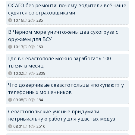
ОСАГО без ремонта: почему водители всё чаще
судятся со страховщиками
10:16
2
285
В Чёрном море уничтожены два сухогруза с
оружием для ВСУ
10:13
0
160
Где в Севастополе можно заработать 100
тысяч в месяц
10:02
7
2308
Что доверчивые севастопольцы «покупают» у
телефонных мошенников
09:08
0
184
Севастопольские учёные придумали
нетривиальную работу для ушастых медуз
08:01
1
2510