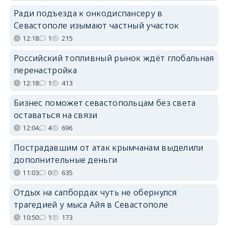
Ради подъезда к онкодиспансеру в
Севастополе изымают частный участок
12:18
1
215
Российский топливный рынок ждёт глобальная
перенастройка
12:18
1
413
Бизнес поможет севастопольцам без света
оставаться на связи
12:04
4
696
Пострадавшим от атак крымчанам выделили
дополнительные деньги
11:03
0
635
Отдых на сапбордах чуть не обернулся
трагедией у мыса Айя в Севастополе
10:50
1
173