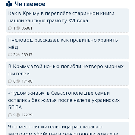
Читаемое
Как в Крыму в переплёте старинной книги
нашли ханскую грамоту XVI века
1
36881
erid: 2SDnjdPjgYS
Пчеловод рассказал, как правильно хранить
мёд
2
23917
В Крыму этой ночью погибли четверо мирных
erid: 2SDnjdvhGXG
жителей
0
17148
«Чудом живы»: в Севастополе две семьи
остались без жилья после налёта украинских
БПЛА
9
12229
Что местная жительница рассказала о
массовом убийстве в севастопольском селе