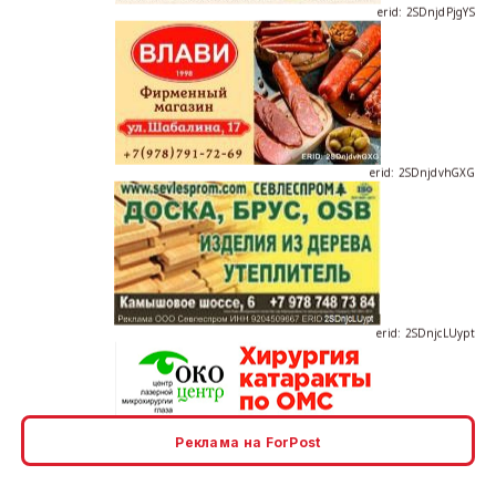
erid: 2SDnjdvhGXG
erid: 2SDnjcLUypt
erid: 2SDnjcrDNw6
Реклама на ForPost