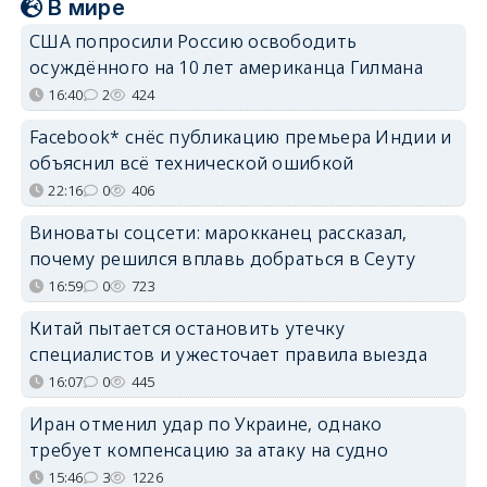
В мире
США попросили Россию освободить
осуждённого на 10 лет американца Гилмана
16:40
2
424
Facebook* снёс публикацию премьера Индии и
объяснил всё технической ошибкой
22:16
0
406
Виноваты соцсети: марокканец рассказал,
почему решился вплавь добраться в Сеуту
16:59
0
723
Китай пытается остановить утечку
специалистов и ужесточает правила выезда
16:07
0
445
Иран отменил удар по Украине, однако
требует компенсацию за атаку на судно
15:46
3
1226