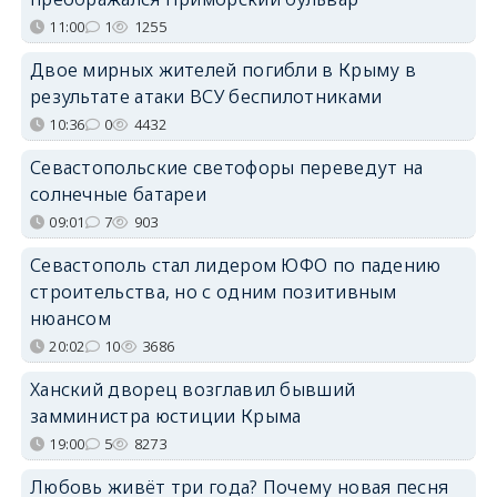
11:00
1
1255
Двое мирных жителей погибли в Крыму в
результате атаки ВСУ беспилотниками
10:36
0
4432
Севастопольские светофоры переведут на
солнечные батареи
09:01
7
903
Севастополь стал лидером ЮФО по падению
строительства, но с одним позитивным
нюансом
20:02
10
3686
Ханский дворец возглавил бывший
замминистра юстиции Крыма
19:00
5
8273
Любовь живёт три года? Почему новая песня