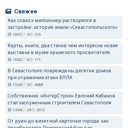
Свежее
Как совхоз-миллионер растворялся в
застройке: история земли «Севастопольского»
18:01
3
515
Карты, книги, два станка: чем интересна новая
выставка в музее крымского просветителя
16:02
0
171
В Севастополе повреждены десятки домов
при отражении атаки БПЛА
15:00
3
4088
Собственник «ИнтерСтроя» Евгений Кабанов
стал заслуженным строителем Севастополя
13:04
24
2912
От руин до визитной карточки города: как
преображался Приморский бульвар