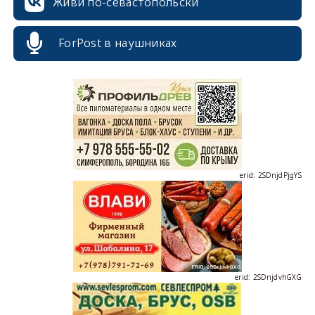
Живи по-севастопольски
ForPost в наушниках
erid: 2SDnjcrDNw6
erid: 2SDnjdPjgYS
erid: 2SDnjdvhGXG