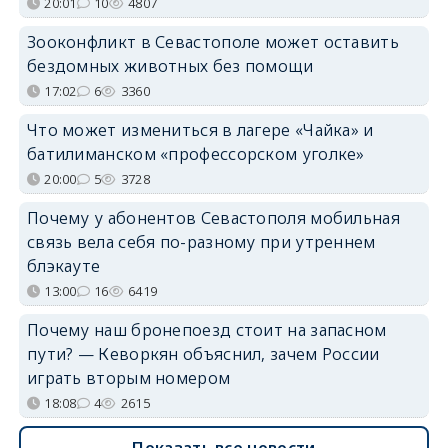
20:01
10
4807
Зооконфликт в Севастополе может оставить
бездомных животных без помощи
17:02
6
3360
Что может измениться в лагере «Чайка» и
батилиманском «профессорском уголке»
20:00
5
3728
Почему у абонентов Севастополя мобильная
связь вела себя по-разному при утреннем
блэкауте
13:00
16
6419
Почему наш бронепоезд стоит на запасном
пути? — Кеворкян объяснил, зачем России
играть вторым номером
18:08
4
2615
Показать все новости