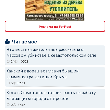
erid: 2SDnjcLUypt
Реклама на ForPost
Читаемое
Что местная жительница рассказала о
erid: 2SDnjcrDNw6
массовом убийстве в севастопольском селе
21
10593
Ханский дворец возглавил бывший
замминистра юстиции Крыма
5
8273
erid: 2SDnjdPjgYS
Кого в Севастополе готовы взять на работу
для защиты города от дронов
0
7739