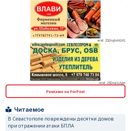
erid: 2SDnjdvhGXG
erid: 2SDnjcLUypt
Реклама на ForPost
erid: 2SDnjcrDNw6
Читаемое
В Севастополе повреждены десятки домов
при отражении атаки БПЛА