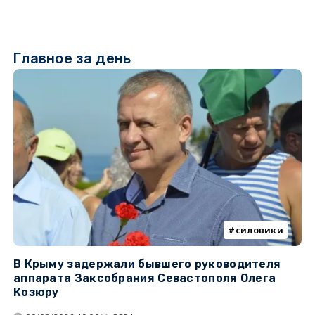
Главное за день
силовики
В Крыму задержали бывшего руководителя
К
аппарата Заксобрания Севастополя Олега
з
Козюру
«