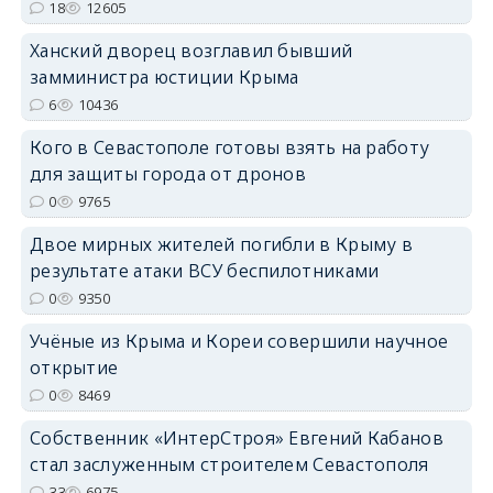
18
12605
Ханский дворец возглавил бывший
erid: 2SDnjdPjgYS
замминистра юстиции Крыма
6
10436
Кого в Севастополе готовы взять на работу
для защиты города от дронов
0
9765
erid: 2SDnjdvhGXG
Двое мирных жителей погибли в Крыму в
результате атаки ВСУ беспилотниками
0
9350
Учёные из Крыма и Кореи совершили научное
открытие
0
8469
Собственник «ИнтерСтроя» Евгений Кабанов
стал заслуженным строителем Севастополя
33
6975