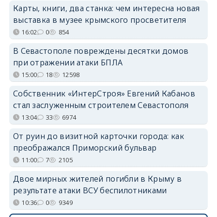
Карты, книги, два станка: чем интересна новая
выставка в музее крымского просветителя
16:02
0
854
В Севастополе повреждены десятки домов
при отражении атаки БПЛА
15:00
18
12598
Собственник «ИнтерСтроя» Евгений Кабанов
стал заслуженным строителем Севастополя
13:04
33
6974
От руин до визитной карточки города: как
преображался Приморский бульвар
11:00
7
2105
Двое мирных жителей погибли в Крыму в
результате атаки ВСУ беспилотниками
10:36
0
9349