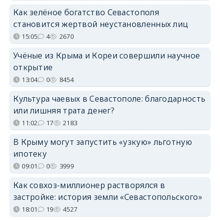
Как зелёное богатство Севастополя
становится жертвой неустановленных лиц
15:05
4
2670
Учёные из Крыма и Кореи совершили научное
открытие
13:04
0
8454
Культура чаевых в Севастополе: благодарность
или лишняя трата денег?
11:02
17
2183
В Крыму могут запустить «узкую» льготную
ипотеку
09:01
0
3999
Как совхоз-миллионер растворялся в
застройке: история земли «Севастопольского»
18:01
19
4527