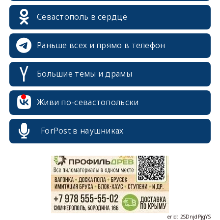
Севастополь в сердце
Раньше всех и прямо в телефон
Большие темы и драмы
Живи по-севастопольски
erid: 2SDnjcrDNw6
ForPost в наушниках
erid: 2SDnjdPjgYS