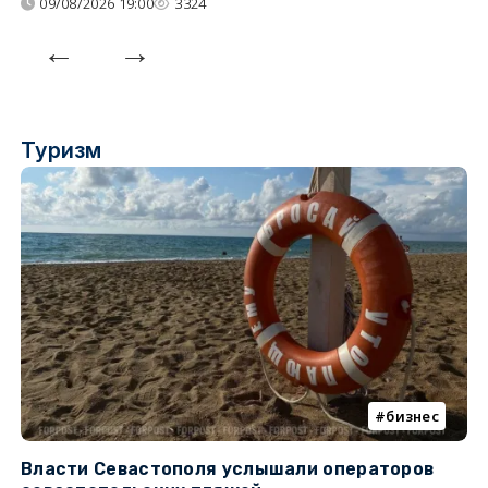
09/08/2026 19:00
3324
Туризм
бизнес
Власти Севастополя услышали операторов
П