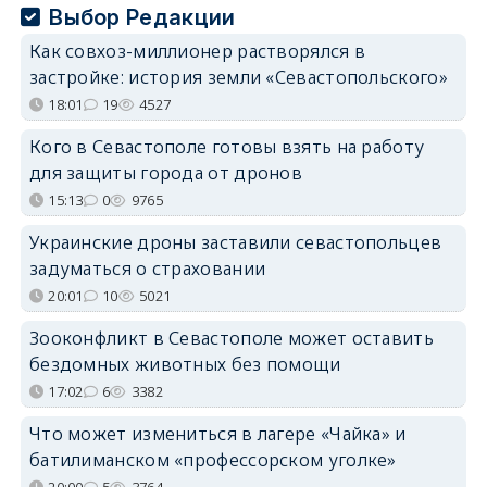
Выбор Редакции
Как совхоз-миллионер растворялся в
застройке: история земли «Севастопольского»
18:01
19
4527
Кого в Севастополе готовы взять на работу
для защиты города от дронов
15:13
0
9765
Украинские дроны заставили севастопольцев
задуматься о страховании
20:01
10
5021
Зооконфликт в Севастополе может оставить
бездомных животных без помощи
17:02
6
3382
Что может измениться в лагере «Чайка» и
батилиманском «профессорском уголке»
20:00
5
3764