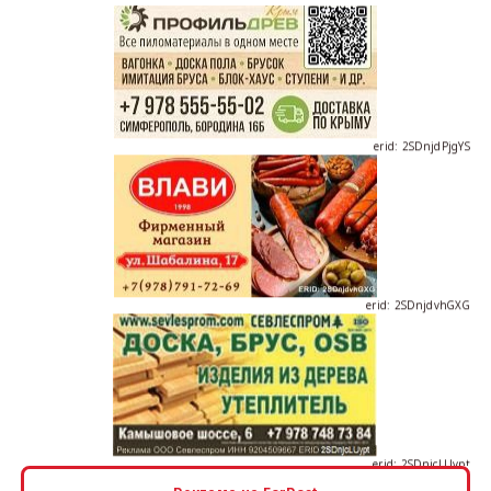
erid: 2SDnjdPjgYS
erid: 2SDnjdvhGXG
erid: 2SDnjcLUypt