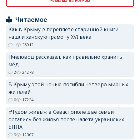
Реклама на ForPost
erid: 2SDnjcrDNw6
Читаемое
Как в Крыму в переплёте старинной книги
нашли ханскую грамоту XVI века
1
36912
Пчеловод рассказал, как правильно хранить
erid: 2SDnjdPjgYS
мёд
2
24278
В Крыму этой ночью погибли четверо мирных
жителей
0
17234
erid: 2SDnjdvhGXG
«Чудом живы»: в Севастополе две семьи
остались без жилья после налёта украинских
БПЛА
9
12307