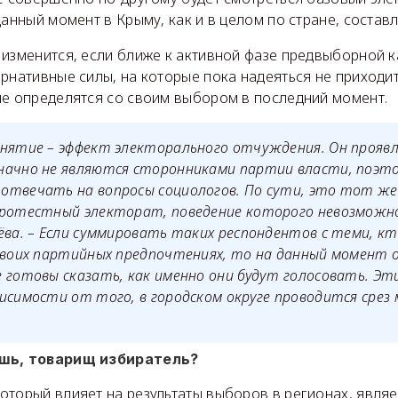
данный момент в Крыму, как и в целом по стране, состав
 изменится, если ближе к активной фазе предвыборной 
рнативные силы, на которые пока надеяться не приходит
ые определятся со своим выбором в последний момент.
нятие – эффект электорального отчуждения. Он проявл
начно не являются сторонниками партии власти, поэт
отвечать на вопросы социологов. По сути, это тот же
протестный электорат, поведение которого невозможно
ёва. – Если суммировать таких респондентов с теми, кт
своих партийных предпочтениях, то на данный момент 
 готовы сказать, как именно они будут голосовать. Эт
исимости от того, в городском округе проводится срез 
ешь, товарищ избиратель?
оторый влияет на результаты выборов в регионах, являе