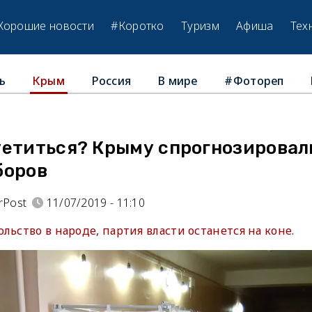
Хорошие новости
#Коротко
Туризм
Афиша
Тех
ь
Россия
В мире
#Фотореп
Крым
уетиться? Крыму спрогнозировал
боров
rPost
11/07/2019 - 11:10
льство в народе, партия власти останется на коне.