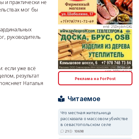
erid: 2SDnjdvhGXG
ы и практически не
ельствах мог бы
кардинальных
ог, руководитель
erid: 2SDnjcLUypt
: если уже всё
целом, результат
Реклама на ForPost
 поясняет Наталья
erid: 2SDnjcrDNw6
Читаемое
Что местная жительница
рассказала о массовом убийстве
в севастопольском селе
21
10698
erid: 2SDnjdPjgYS