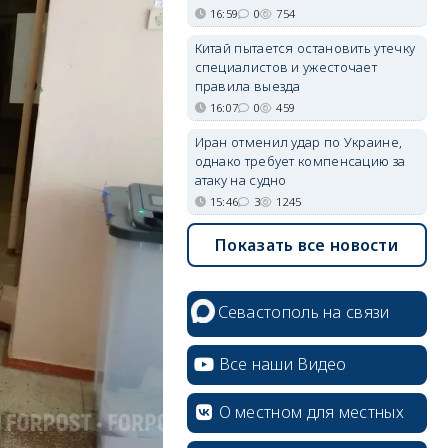
16:59
0
754
Китай пытается остановить утечку
специалистов и ужесточает
правила выезда
16:07
0
459
Иран отменил удар по Украине,
однако требует компенсацию за
атаку на судно
15:46
3
1245
Показать все новости
Севастополь на связи
Все наши Видео
О местном для местных