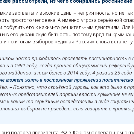
скве рассмотрели, из чего собирались российские
изкие зарплаты и высокие цены – неприятность, но не так
ерть простого человека. А именно угроза серьёзной опа
и побудить его к каким-то решительным действиям. Для
и в его украинскую бытность, поэтому вряд ли крымчан
сли по итогам выборов «Единая Россия» снова встанет у 
ишком часто приходилось проявлять пассионарность в 
ло и в 1991 году, когда прошёл общекрымский референдум
го майданов, и тем более в 2014 году. 4 раза за 23 года
 не может жить в постоянном проявлении политическ
ва. – Понятно, что серьёзной угрозы, как это было в п
местных представителей партии власти крымчане не ви
я к каким-то серьёзным последствиям в виде социальны
стоящих выборах не приведёт, если говорить о краткос
июня полпред президента РФ в Южном федеральном ок