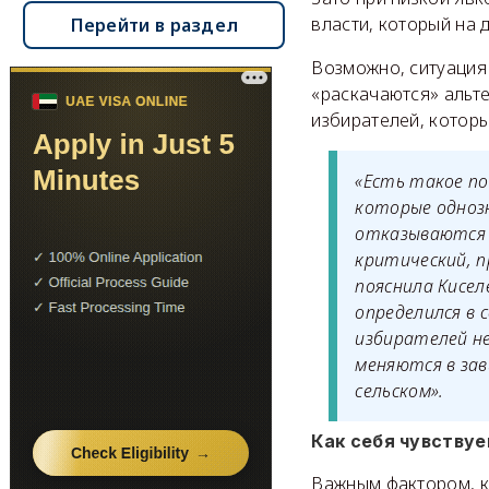
власти, который на 
Перейти в раздел
Возможно, ситуация
«раскачаются» альте
избирателей, котор
«Есть такое по
которые одноз
отказываются 
критический, 
пояснила Кисел
определился в 
избирателей не
меняются в зав
сельском».
Как себя чувству
Важным фактором, к