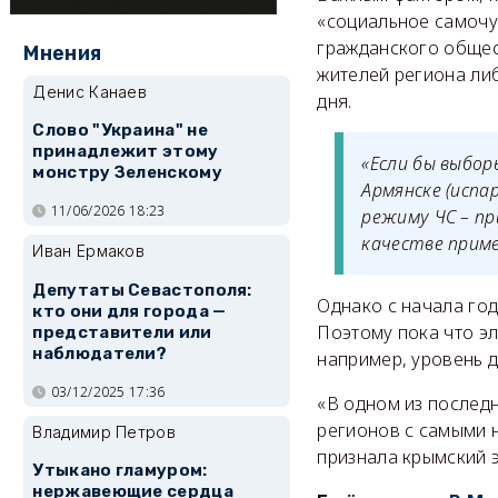
«социальное самочу
гражданского общес
Мнения
жителей региона ли
Денис Канаев
дня.
Слово "Украина" не
принадлежит этому
«Если бы выбор
монстру Зеленскому
Армянске (испа
11/06/2026 18:23
режиму ЧС – пр
качестве приме
Иван Ермаков
Депутаты Севастополя:
Однако с начала год
кто они для города —
Поэтому пока что э
представители или
наблюдатели?
например, уровень 
03/12/2025 17:36
«В одном из послед
регионов с самыми н
Владимир Петров
признала крымский э
Утыкано гламуром:
нержавеющие сердца