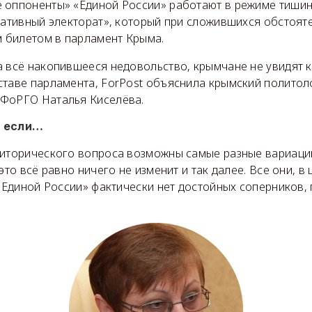
 оппоненты» «Единой России» работают в режиме тишин
уативный электорат», который при сложившихся обстоят
м билетом в парламент Крыма.
а всё накопившееся недовольство, крымчане не увидят 
ставе парламента, ForPost объяснила крымский политол
ФоРГО Наталья Киселёва.
, если…
риторического вопроса возможны самые разные вариации
это всё равно ничего не изменит и так далее. Все они, в 
 «Единой России» фактически нет достойных соперников,