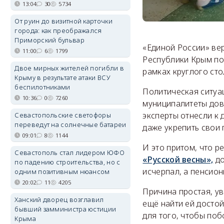
13:04
30
5734
От руин до визитной карточки
города: как преображался
Приморский бульвар
«Единой России» вер
11:00
6
1799
Республики Крым по
Двое мирных жителей погибли в
рамках круглого ст
Крыму в результате атаки ВСУ
беспилотниками
Политическая ситуа
10:36
0
7260
муниципалитеты дово
эксперты отнесли к 
Севастопольские светофоры
переведут на солнечные батареи
даже укрепить свои 
09:01
8
1144
И это притом, что р
Севастополь стал лидером ЮФО
«Русской весны»,
до
по падению строительства, но с
исчерпал, а пенсио
одним позитивным нюансом
20:02
11
4205
Причина простая, ув
Ханский дворец возглавил
ещё найти ей досто
бывший замминистра юстиции
для того, чтобы поб
Крыма