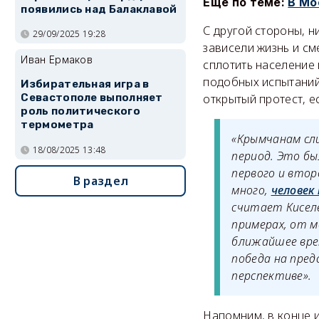
Ещё по теме:
В Мо
появились над Балаклавой
С другой стороны, н
29/09/2025 19:28
зависели жизнь и см
Иван Ермаков
сплотить население 
подобных испытаний 
Избирательная игра в
открытый протест, е
Севастополе выполняет
роль политического
термометра
«Крымчанам сл
18/08/2025 13:48
период. Это бы
первого и второ
В раздел
много,
человек
считает Киселё
примерах, от 
ближайшее врем
победа на пред
перспективе».
Напомним, в конце 