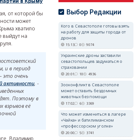
 партии в Крыму
Выбор Редакции
ая, от которой бы
сности может
Кого в Севастополе готовы взять
 Крыма хватило
на работу для защиты города от
е выйдут на
дронов
руля.
15:13
0
9074
Украинские дроны заставили
постсоветский
севастопольцев задуматься о
страховании
, и в период
20:01
10
4936
 – это очень
ой активности
, -
Зооконфликт в Севастополе
риведенных
может оставить бездомных
животных без помощи
дят. Поэтому в
17:02
6
3369
х взрывов её
рочной
Что может измениться в лагере
«Чайка» и батилиманском
«профессорском уголке»
20:00
5
3741
руге Владимир