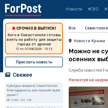
Новости
#СВО
#
Все
Севастопол
СРОЧНО В ВЫПУСК!
Кого в Севастополе готовы
взять на работу для защиты
Новости Крыма
города от дронов
пт, 07/08/2026 - 15:13
Можно не с
осенних вы
Прислать новость
Служба новостей Fo
Свежее
Несмотря на недово
Культура чаевых в Севастополе:
благодарность или лишняя трата
денег?
11:02
0
118