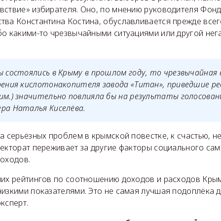
вствие» избирателя. Оно, по мнению руководителя Фонд
тва Константина Костина, обуславливается прежде все
бо какими-то чрезвычайными ситуациями или другой нег
ы состоялись в Крыму в прошлом году, то чрезвычайная 
рения кислотонакопителя завода «Титан», приведшие ре
им.) значительно повлияла бы на результаты голосования
ра Наталья Киселёва.
а серьёзных проблем в крымской повестке, к счастью, н
лекторат переживает за другие факторы социального сам
доходов.
них рейтингов по соотношению доходов и расходов Крым
изкими показателями. Это не самая лучшая подоплёка д
ксперт.