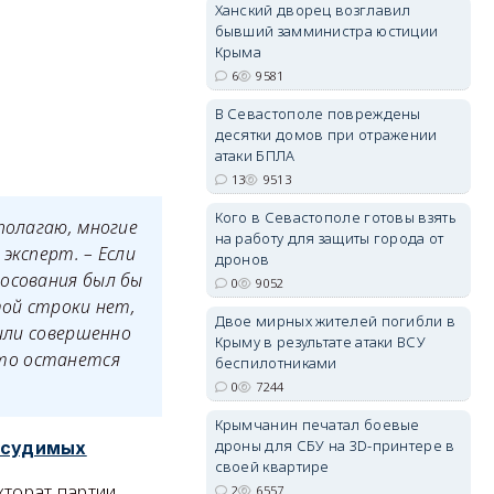
Ханский дворец возглавил
бывший замминистра юстиции
Крыма
6
9581
В Севастополе повреждены
десятки домов при отражении
erid: 2SDnjdvhGXG
атаки БПЛА
13
9513
Кого в Севастополе готовы взять
полагаю, многие
на работу для защиты города от
эксперт. – Если
дронов
лосования был бы
0
9052
той строки нет,
Двое мирных жителей погибли в
 или совершенно
Крыму в результате атаки ВСУ
сто останется
беспилотниками
0
7244
Крымчанин печатал боевые
дроны для СБУ на 3D-принтере в
одсудимых
своей квартире
кторат партии
2
6557