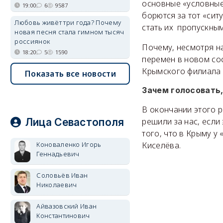
основные «условные
19:00
6
9587
борются за тот «сит
Любовь живёт три года? Почему
стать их пропускны
новая песня стала гимном тысяч
россиянок
Почему, несмотря н
18:20
5
1590
перемен в новом со
Крымского филиала 
Показать все новости
Зачем голосовать
В окончании этого 
Лица Севастополя
решили за нас, если 
того, что в Крыму у
Коноваленко Игорь
Киселёва.
Геннадьевич
Соловьёв Иван
Николаевич
Айвазовский Иван
Константинович