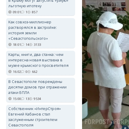
В Крыму могут запустить «узкую»
льготную ипотеку
09:01
1
857
Как совхоз-миллионер
растворялся в застройке:
история земли
«Севастопольского»
18:01
14
3133
Карты, книги, два станка: чем
интересна новая выставка в
музее крымского просветителя
16:02
0
662
В Севастополе повреждены
десятки домов при отражении
атаки БПЛА
15:00
13
9534
Собственник «ИнтерСтроя»
Евгений Кабанов стал
заслуженным строителем
Севастополя