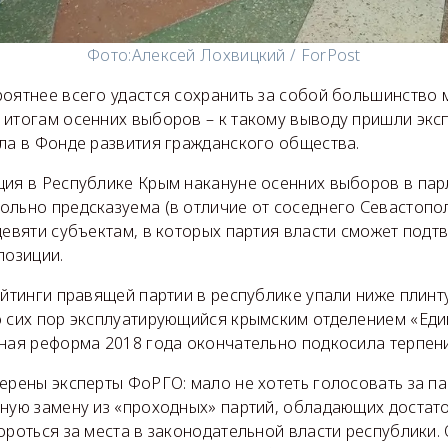
Фото:
Алексей Лохвицкий / ForPost
оятнее всего удастся сохранить за собой большинство 
 итогам осенних выборов – к такому выводу пришли экс
ола в Фонде развития гражданского общества.
ция в Республике Крым накануне осенних выборов в пар
льно предсказуема (в отличие от соседнего Севастополя
девяти субъектам, в которых партия власти сможет подт
позиции.
ейтинги правящей партии в республике упали ниже плинт
 сих пор эксплуатирующийся крымским отделением «Еди
нная реформа 2018 года окончательно подкосила терпен
ерены эксперты ФоРГО: мало не хотеть голосовать за па
йную замену из «проходных» партий, обладающих доста
ороться за места в законодательной власти республики.