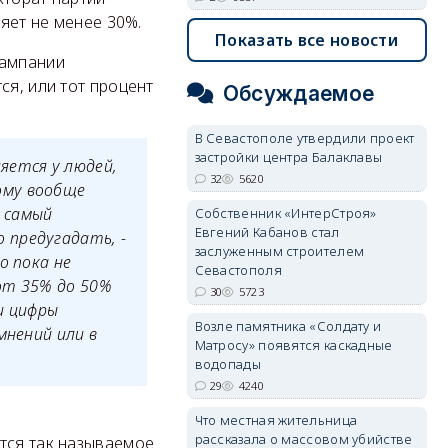
ляет не менее 30%.
Показать все новости
кампании
ся, или тот процент
Обсуждаемое
В Севастополе утвердили проект
застройки центра Балаклавы
яется у людей,
32
5620
ому вообще
 самый
Собственник «ИнтерСтроя»
Евгений Кабанов стал
 предугадать, -
заслуженным строителем
о пока не
Севастополя
от 35% до 50%
30
5723
и цифры
Возле памятника «Солдату и
мнений или в
Матросу» появятся каскадные
водопады
29
4240
Что местная жительница
рассказала о массовом убийстве
тся так называемое