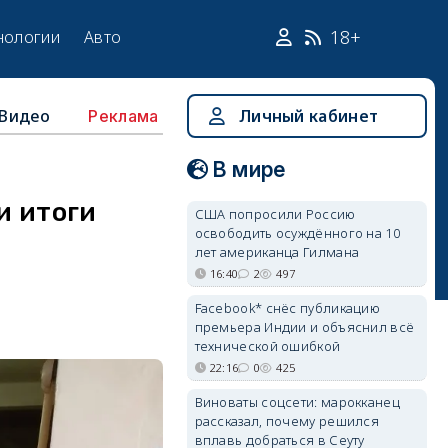
18+
нологии
Авто
Видео
Личный кабинет
Реклама
В мире
и итоги
США попросили Россию
освободить осуждённого на 10
лет американца Гилмана
16:40
2
497
Facebook* снёс публикацию
премьера Индии и объяснил всё
технической ошибкой
22:16
0
425
Виноваты соцсети: марокканец
рассказал, почему решился
вплавь добраться в Сеуту