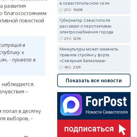
в севастопольском селе
а развития
21
10698
го благосостоянием
ативной повесткой
Губернатор Севастополя
рассказал о перспективах
электроснабжения города
21
5236
ситуация в
Минкультуры может изменить
спублику к
правила стройки у форта
», - привела в
«Северная Балаклава»
18
2339
Показать все новости
е наблюдается.
очувствия –
 попал в десятку
ля выборов, -