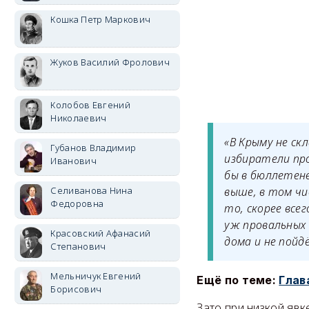
Кошка Петр Маркович
Жуков Василий Фролович
Колобов Евгений
Николаевич
«В Крыму не ск
Губанов Владимир
избиратели про
Иванович
бы в бюллетене
Селиванова Нина
выше, в том чи
Федоровна
то, скорее все
уж провальных
Красовский Афанасий
дома и не пойд
Степанович
Мельничук Евгений
Ещё по теме:
Глав
Борисович
Зато при низкой явк