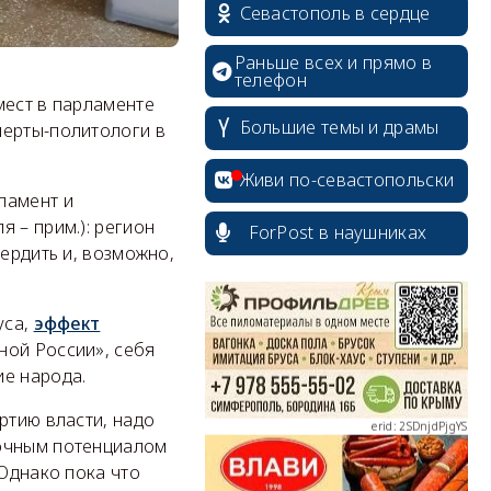
Севастополь в сердце
Раньше всех и прямо в
телефон
мест в парламенте
Большие темы и драмы
перты-политологи в
erid: 2SDnjcrDNw6
Живи по-севастопольски
ламент и
 – прим.): регион
ForPost в наушниках
вердить и, возможно,
уса,
эффект
erid: 2SDnjdPjgYS
ной России», себя
ие народа.
ртию власти, надо
точным потенциалом
 Однако пока что