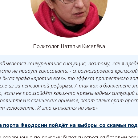
Политолог Наталья Киселёва
ладывается конкурентная ситуация, поэтому, как я пред
сто не придут голосовать, - спрогнозировала крымский 
 была графа «против всех», то эффект протестного го
сле из-за пенсионной реформы. А так как в бюллетене э
го, если не произойдёт каких-то чрезвычайных ситуаций
 политтехнологических приёмов, этот электорат про
ёт голосовать. И это скажется на явке».
а порта Феодосии пойдёт на выборы со скамьи п
е совершенно по-другому будет смотреться базовый эле