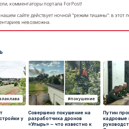
ли, комментаторы портала ForPost!
на нашем сайте действует ночной "режим тишины": в этот 
ентариев невозможна.
ь
алаклава
покушение
т
Совершено покушение на
Путин про
стройки у
разработчика дронов
кадровые 
«Упырь» — что известно к
руководс