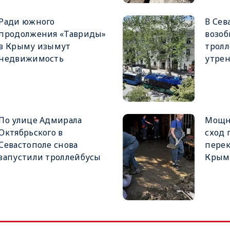
Ради южного
В Сев
продолжения «Тавриды»
возо
в Крыму изымут
тролл
недвижимость
утрен
По улице Адмирала
Мощн
Октябрьского в
сход 
Севастополе снова
перек
запустили троллейбусы
Крым