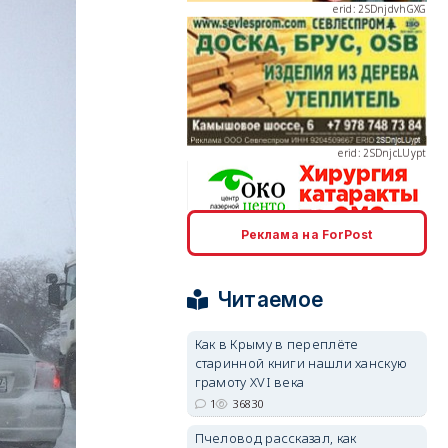
erid: 2SDnjcLUypt
erid: 2SDnjcrDNw6
Реклама на ForPost
Читаемое
Как в Крыму в переплёте
старинной книги нашли ханскую
erid: 2SDnjdPjgYS
грамоту XVI века
1
36830
Пчеловод рассказал, как