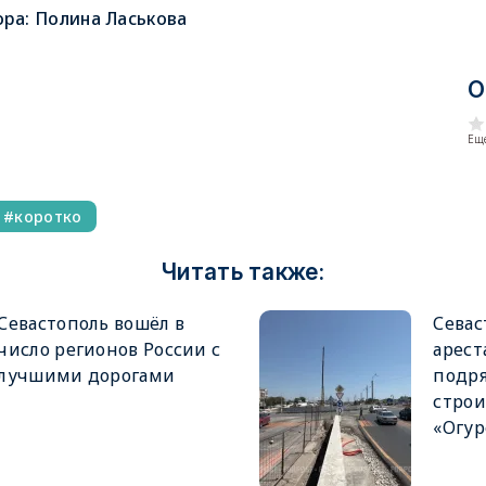
ора:
Полина Ласькова
О
Еще
коротко
Читать также:
Севастополь вошёл в
Севас
число регионов России с
арест
лучшими дорогами
подря
строи
«Огур