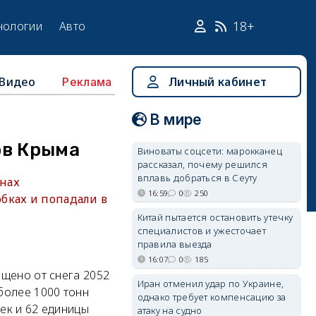
18+
нологии
Авто
Видео
Личный кабинет
Реклама
В мире
ов Крыма
Виноваты соцсети: марокканец
рассказал, почему решился
вплавь добраться в Сеуту
нах
16:59
0
250
бках и попадали в
Китай пытается остановить утечку
специалистов и ужесточает
правила выезда
16:07
0
185
ищено от снега 2052
Иран отменил удар по Украине,
более 1000 тонн
однако требует компенсацию за
ек и 62 единицы
атаку на судно