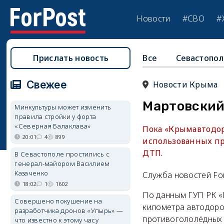
Новости
#СВО
#
Прислать новость
Все
Севастопол
Свежее
Новости Крыма
Мартовский
Минкультуры может изменить
правила стройки у форта
«Северная Балаклава»
Пока «Крымавтодор
20:01
4
899
использованных пр
ДТП.
В Севастополе простились с
генерал-майором Василием
Казаченко
Служба новостей Fo
18:02
1
1602
По данным ГУП РК «
Совершено покушение на
километра автодоро
разработчика дронов «Упырь» —
противогололёдных 
что известно к этому часу