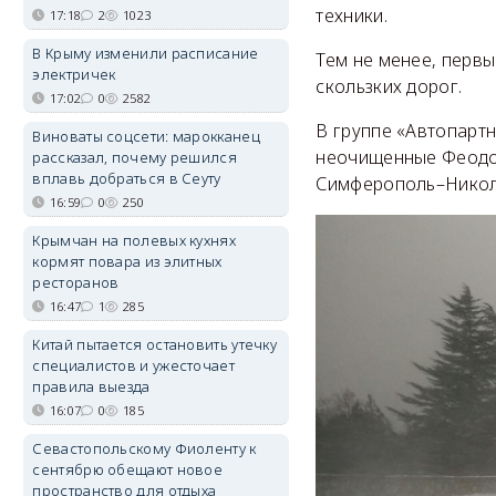
техники.
17:18
2
1023
В Крыму изменили расписание
Тем не менее, первы
электричек
скользких дорог.
17:02
0
2582
В группе «Автопартн
Виноваты соцсети: марокканец
неочищенные Феодос
рассказал, почему решился
вплавь добраться в Сеуту
Симферополь–Никол
16:59
0
250
Крымчан на полевых кухнях
кормят повара из элитных
ресторанов
16:47
1
285
Китай пытается остановить утечку
специалистов и ужесточает
правила выезда
16:07
0
185
Севастопольскому Фиоленту к
сентябрю обещают новое
пространство для отдыха