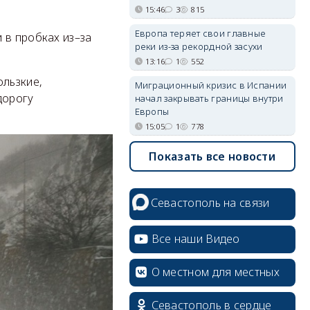
15:46
3
815
Европа теряет свои главные
 в пробках из–за
реки из-за рекордной засухи
13:16
1
552
ользкие,
Миграционный кризис в Испании
дорогу
начал закрывать границы внутри
Европы
15:05
1
778
Показать все новости
Севастополь на связи
Все наши Видео
О местном для местных
Севастополь в сердце