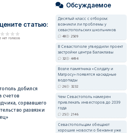
Обсуждаемое
Десятый класс с отбором:
цените статью:
возникли ли проблемы у
севастопольских школьников
48
2509
 нет голосов
В Севастополе утвердили проект
застройки центра Балаклавы
32
4494
Возле памятника «Солдату и
Матросу» появятся каскадные
водопады
26
3232
тополь добился
а счетов
Чем Севастополь намерен
привлекать инвесторов до 2039
дчика, сорвавшего
года
тельство развязки
25
2146
ец»
Севастопольцам обещают
хорошие новости о бензине уже