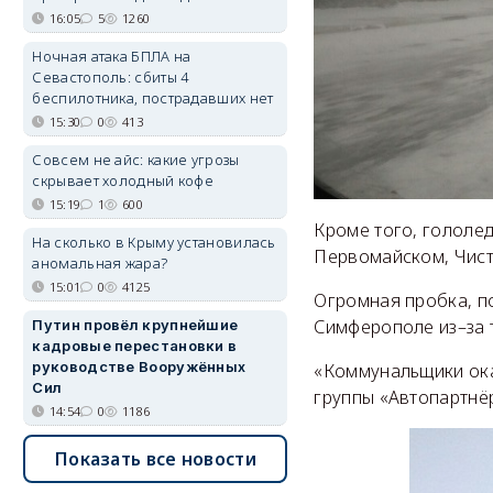
16:05
5
1260
Ночная атака БПЛА на
Севастополь: сбиты 4
беспилотника, пострадавших нет
15:30
0
413
Совсем не айс: какие угрозы
скрывает холодный кофе
15:19
1
600
Кроме того, гололед
На сколько в Крыму установилась
Первомайском, Чист
аномальная жара?
15:01
0
4125
Огромная пробка, п
Симферополе из–за т
Путин провёл крупнейшие
кадровые перестановки в
руководстве Вооружённых
«Коммунальщики оказ
Сил
группы «Автопартнё
14:54
0
1186
Показать все новости