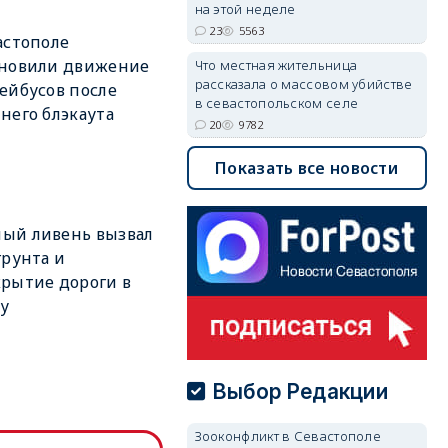
на этой неделе
23
5563
астополе
бновили движение
Что местная жительница
рассказала о массовом убийстве
ейбусов после
в севастопольском селе
него блэкаута
20
9782
Показать все новости
ый ливень вызвал
грунта и
рытие дороги в
у
Выбор Редакции
Зооконфликт в Севастополе