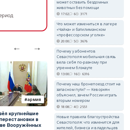
может оставить бездомных
животных без помощи
17:02
6
3171
период
Что может измениться в лагере
«Чайка» и батилиманском
«профессорском уголке»
20:00
5
3676
Почему у абонентов
Севастополя мобильная связь
вела себя по-разному при
утреннем блэкауте
13:00
16
6316
Почему наш бронепоезд стоит на
запасном пути? — Кеворкян
объяснил, зачем России играть
армия
Балаклава
вторым номером
18:08
4
2551
вёл крупнейшие
В Севастополе утвердили
З
Новые правила благоустройства
перестановки в
проект застройки центра
м
Севастополя: что изменится для
тве Вооружённых
Балаклавы
ж
жителей, бизнеса и владельцев