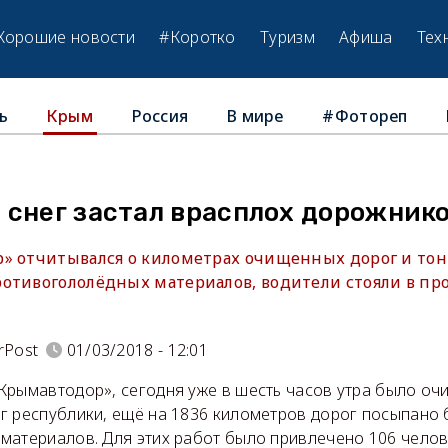
Хорошие новости
#Коротко
Туризм
Афиша
Тех
ь
Россия
В мире
#Фотореп
Крым
 снег застал врасплох дорожник
» отчитывался о километрах очищенных дорог и тон
отивогололёдных материалов, водители стояли в про
rPost
01/03/2018 - 12:01
Крымавтодор», сегодня уже в шесть часов утра было оч
г республики, ещё на 1836 километров дорог посыпано 
материалов. Для этих работ было привлечено 106 челов