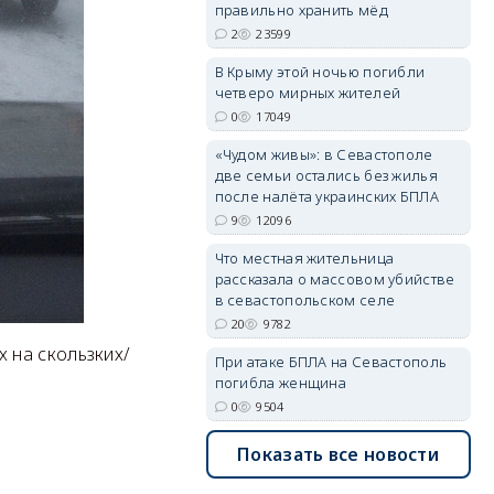
правильно хранить мёд
2
23599
В Крыму этой ночью погибли
erid: 2SDnjdvhGXG
четверо мирных жителей
0
17049
«Чудом живы»: в Севастополе
две семьи остались без жилья
после налёта украинских БПЛА
9
12096
Что местная жительница
рассказала о массовом убийстве
в севастопольском селе
20
9782
 на скользких/
При атаке БПЛА на Севастополь
погибла женщина
0
9504
Показать все новости