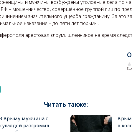
 женщины и мужчины возбуждены уголовные дела по час
 РФ – мошенничество, совершённое группой лиц по пре
причинением значительного ущерба гражданину. За это з
имальное наказание – до пяти лет тюрьмы.
мферополя арестовал злоумышленников на время следст
О
Еще
Читать также:
В Крыму мужчина с
Крым
кувалдой разгромил
в кол