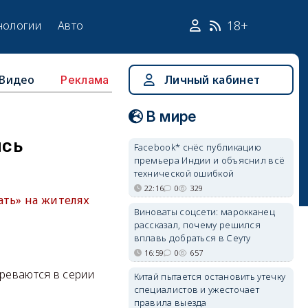
18+
нологии
Авто
Видео
Личный кабинет
Реклама
В мире
ись
Facebook* снёс публикацию
премьера Индии и объяснил всё
технической ошибкой
22:16
0
329
ать» на жителях
Виноваты соцсети: марокканец
рассказал, почему решился
вплавь добраться в Сеуту
16:59
0
657
реваются в серии
Китай пытается остановить утечку
специалистов и ужесточает
правила выезда