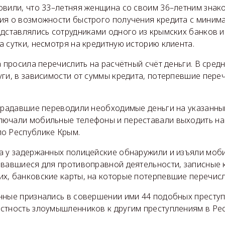
овили, что 33–летняя женщина со своим 36–летним знак
ия о возможности быстрого получения кредита с мини
едставлялись сотрудниками одного из крымских банков 
 сутки, несмотря на кредитную историю клиента.
а просила перечислить на расчётный счёт деньги. В сред
ги, в зависимости от суммы кредита, потерпевшие переч
страдавшие переводили необходимые деньги на указанный
ючали мобильные телефоны и переставали выходить на 
о Республике Крым.
а у задержанных полицейские обнаружили и изъяли моб
овавшиеся для противоправной деятельности, записные 
х, банковские карты, на которые потерпевшие перечисл
нные признались в совершении ими 44 подобных престу
стность злоумышленников к другим преступлениям в Ре