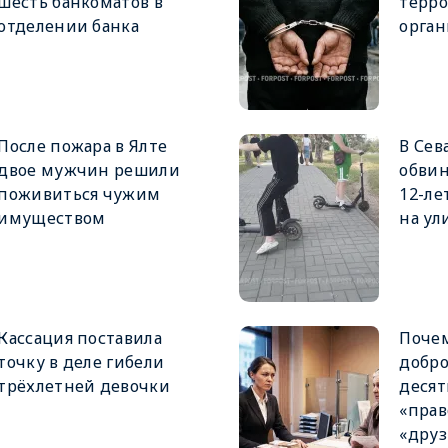
шесть банкоматов в
терр
отделении банка
орга
После пожара в Ялте
В Сев
двое мужчин решили
обвин
поживиться чужим
12-ле
имуществом
на ул
Кассация поставила
Поче
точку в деле гибели
добро
трёхлетней девочки
деся
«прав
«друз