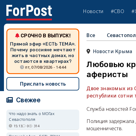
Новости
#СВО
#
Все
Севастопол
СРОЧНО В ВЫПУСК!
Прямой эфир «ЕСТЬ ТЕМА».
Почему россияне мечтают
Новости Крыма
жить в частных домах, но
остаются в квартирах?
Любовью кр
пт, 07/08/2026 - 14:44
аферисты
Прислать новость
Двое знакомых из 
республики сотни 
Свежее
Служба новостей Fo
Что надо знать о МОГах
Севастополя
Полиция задержала 
15:13
0
314
мошенничеств.