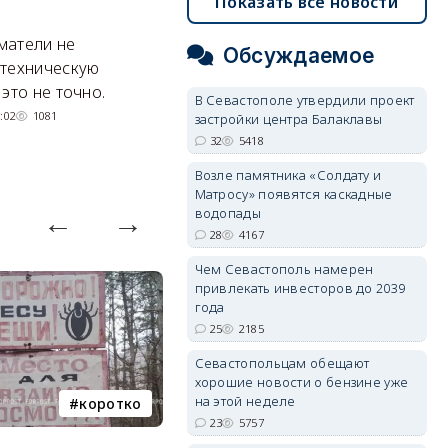
Показать все новости
о страховании
о
матели не
По сравнению с ожиданием
Эк
Обсуждаемое
 техническую
компенсации от государства
н
это не точно.
способ более дорогой, но и
тр
В Севастополе утвердили проект
более надежный.
:02
1081
застройки центра Балаклавы
06/08/2026 20:01
4086
32
5418
Возле памятника «Солдату и
Матросу» появятся каскадные
водопады
28
4167
Чем Севастополь намерен
привлекать инвесторов до 2039
года
25
2185
Севастопольцам обещают
хорошие новости о бензине уже
на этой неделе
коротко
Балаклава
23
5757