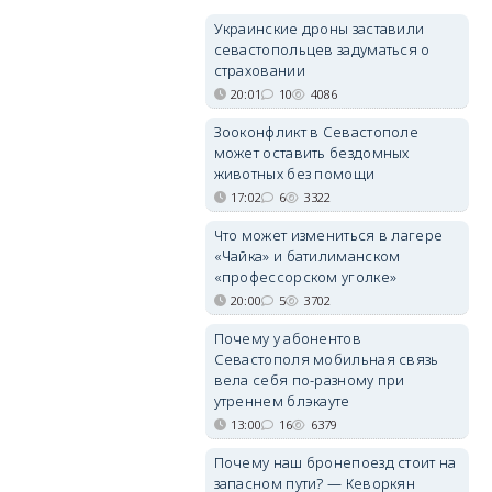
Украинские дроны заставили
севастопольцев задуматься о
страховании
20:01
10
4086
Зооконфликт в Севастополе
может оставить бездомных
животных без помощи
17:02
6
3322
Что может измениться в лагере
«Чайка» и батилиманском
«профессорском уголке»
20:00
5
3702
Почему у абонентов
Севастополя мобильная связь
вела себя по-разному при
утреннем блэкауте
13:00
16
6379
Почему наш бронепоезд стоит на
запасном пути? — Кеворкян