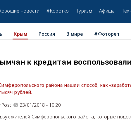
Хорошие новости
#Коротко
Туризм
Афиша
Тех
ь
Россия
В мире
#Фотореп
Крым
ымчан к кредитам воспользовал
Симферопольского района нашли способ, как «заработ
тысяч рублей.
rPost
23/01/2018 - 10:20
двух жителей Симферопольского района, которые подоз