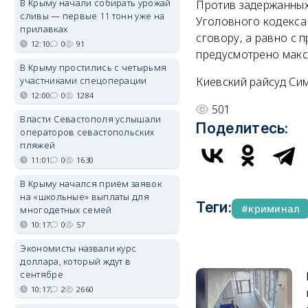
В Крыму начали собирать урожай
Против задержанных
сливы — первые 11 тонн уже на
Уголовного кодекса
прилавках
сговору, а равно с 
12:10
0
91
предусмотрено макс
В Крыму простились с четырьмя
участниками спецоперации
Киевский райсуд Си
12:00
0
1284
501
Власти Севастополя услышали
Поделитесь:
операторов севастопольских
пляжей
11:01
0
1630
В Крыму начался приём заявок
на «школьные» выплаты для
Теги:
криминал
многодетных семей
10:17
0
57
Экономисты назвали курс
доллара, который ждут в
сентябре
10:17
2
2660