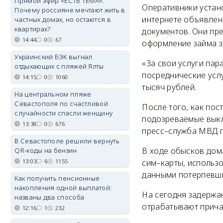
Прямой эфир «ЕСТЬ ТЕМА».
Оперативники устан
Почему россияне мечтают жить в
интернете объявлен
частных домах, но остаются в
квартирах?
документов. Они пр
14:44
0
67
оформление займа за
Украинский БЭК выгнал
«За свои услуги пар
отдыхающих с пляжей Ялты
посреднические услу
14:15
0
1060
тысяч рублей.
На центральном пляже
Севастополя по счастливой
После того, как по
случайности спасли женщину
подозреваемые выкл
13:38
0
676
пресс–служба МВД п
В Севастополе решили вернуть
В ходе обысков дом
QR-коды на бензин
13:03
6
1155
сим–карты, использ
данными потерпевши
Как получить пенсионные
накопления одной выплатой:
На сегодня задержа
названы два способа
отрабатывают прича
12:16
1
232