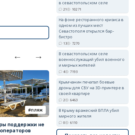
в севастопольском селе
21
10271
На фоне ресторанного кризиса в
erid: 2SDnjdvhGXG
одном из лучших мест
Севастополя открылся бар-
бистро
13
7270
В севастопольском селе
военнослужащий убил военного
и мирных жителей
4
7193
Крымчанин печатал боевые
дроны для СБУ на 3D-принтере в
своей квартире
2
6463
пляж
БПЛА
В Крыму вражеский БПЛА убил
мирного жителя
0
6110
ры поддержки не
Украинские дроны заставили
З
 операторов
севастопольцев задуматься
с