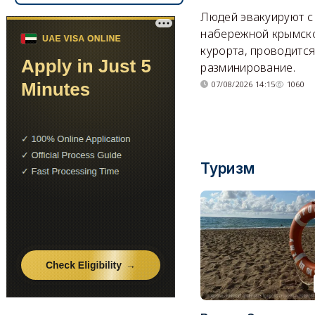
Людей эвакуируют с
набережной крымск
курорта, проводитс
разминирование.
07/08/2026 14:15
1060
Туризм