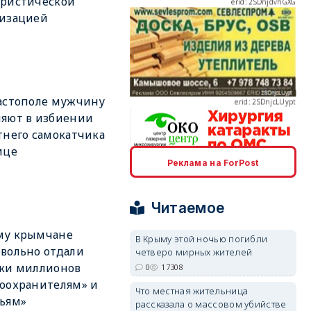
ористической
низацией
erid: 2SDnjcLUypt
астополе мужчину
яют в избиении
тнего самокатчика
ице
Реклама на ForPost
erid: 2SDnjcrDNw6
Читаемое
му крымчане
В Крыму этой ночью погибли
вольно отдали
четверо мирных жителей
тки миллионов
0
17308
erid: 2SDnjdPjgYS
оохранителям» и
Что местная жительница
ьям»
рассказала о массовом убийстве