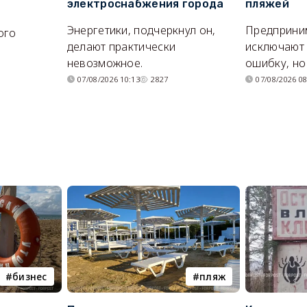
электроснабжения города
пляжей
Энергетики, подчеркнул он,
Предприни
ого
делают практически
исключают
я
невозможное.
ошибку, но 
07/08/2026 10:13
2827
07/08/2026 08
бизнес
пляж