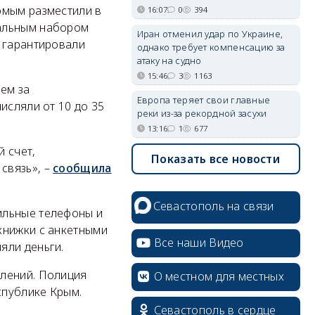
омым разместили в
16:07
0
394
мальным набором
Иран отменил удар по Украине,
и гарантировали
однако требует компенсацию за
атаку на судно
15:46
3
1163
нем за
Европа теряет свои главные
исляли от 10 до 35
реки из-за рекордной засухи
13:16
1
677
 счет,
Показать все новости
связь», –
сообщила
Севастополь на связи
ильные телефоны и
книжки с анкетными
Все наши Видео
яли деньги.
плений. Полиция
О местном для местных
спублике Крым.
Севастополь в сердце