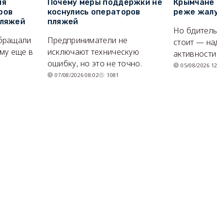
ля
Почему меры поддержки не
Крымчане 
ров
коснулись операторов
реже жалу
пляжей
пляжей
Но бдитель
бращали
Предприниматели не
стоит — на
му еще в
исключают техническую
активности
ошибку, но это не точно.
05/08/2026 12
07/08/2026 08:02
1081