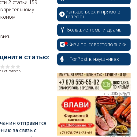
ти 2 статьи 159
дварительному
Раньше всех и прямо в
телефон
аконом
Большие темы и драмы
erid: 2SDnjcrDNw6
вия.
Живи по-севастопольски
цените статью:
ForPost в наушниках
 нет голосов
erid: 2SDnjdPjgYS
erid: 2SDnjdvhGXG
чанин отправится
онию за связь с