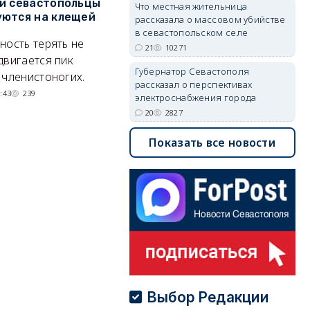
и севастопольцы
В Севастополе утвердили
Н
Что местная жительница
ются на клещей
проект застройки центра
С
рассказала о массовом убийстве
Балаклавы
и
в севастопольском селе
ность терять не
21
10271
Там появится туристический
М
двигается пик
Губернатор Севастополя
квартал с отелями и
н
 членистоногих.
рассказал о перспективах
парковками.
:43
239
электроснабжения города
05/08/2026 08:01
5418
20
2827
Показать все новости
Выбор Редакции