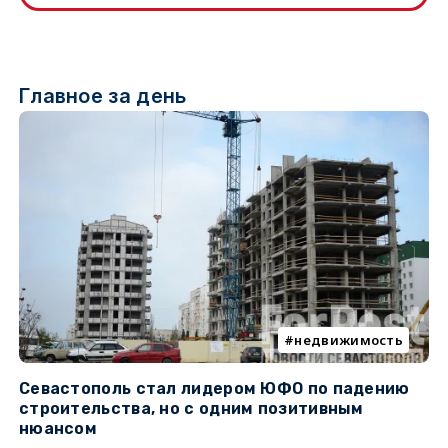
Главное за день
недвижимость
Севастополь стал лидером ЮФО по падению
К
строительства, но с одним позитивным
д
нюансом