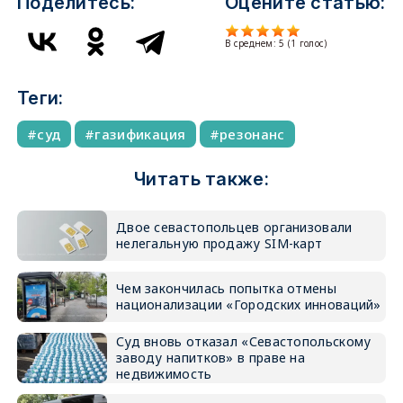
Поделитесь:
Оцените статью:
В среднем:
5
(
1
голос)
Теги:
суд
газификация
резонанс
Читать также:
Двое севастопольцев организовали
нелегальную продажу SIM-карт
Чем закончилась попытка отмены
национализации «Городских инноваций»
Суд вновь отказал «Севастопольскому
заводу напитков» в праве на
недвижимость