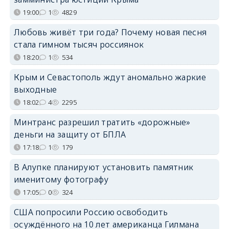
19:00
1
4829
Любовь живёт три года? Почему новая песня
стала гимном тысяч россиянок
18:20
1
534
Крым и Севастополь ждут аномально жаркие
выходные
18:02
4
2295
Минтранс разрешил тратить «дорожные»
деньги на защиту от БПЛА
17:18
1
179
В Алупке планируют установить памятник
именитому фотографу
17:05
0
324
США попросили Россию освободить
осуждённого на 10 лет американца Гилмана