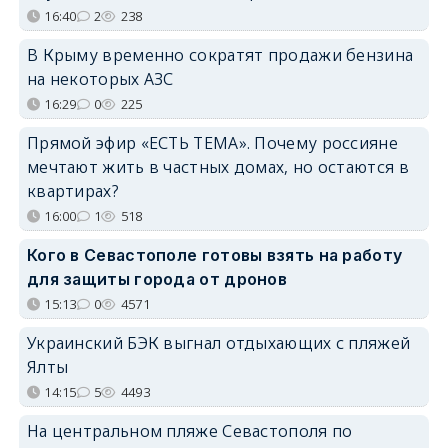
16:40
2
238
В Крыму временно сократят продажи бензина
на некоторых АЗС
16:29
0
225
Прямой эфир «ЕСТЬ ТЕМА». Почему россияне
мечтают жить в частных домах, но остаются в
квартирах?
16:00
1
518
Кого в Севастополе готовы взять на работу
для защиты города от дронов
15:13
0
4571
Украинский БЭК выгнал отдыхающих с пляжей
Ялты
14:15
5
4493
На центральном пляже Севастополя по