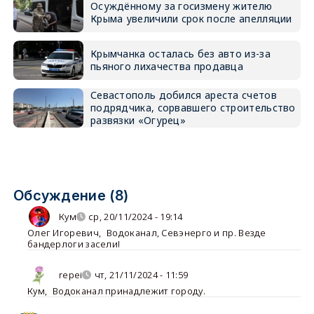
Осуждённому за госизмену жителю
Крыма увеличили срок после апелляции
Крымчанка осталась без авто из-за
пьяного лихачества продавца
Севастополь добился ареста счетов
подрядчика, сорвавшего строительство
развязки «Огурец»
Обсуждение (8)
Кум
ср, 20/11/2024 - 19:14
Олег Игоревич
,
Водоканал, Севэнерго и пр. Везде
бандерлоги засели!
repei
чт, 21/11/2024 - 11:59
Кум
,
Водоканал принадлежит городу.