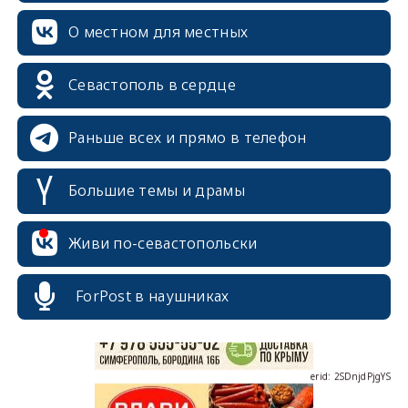
О местном для местных
Севастополь в сердце
Раньше всех и прямо в телефон
Большие темы и драмы
erid: 2SDnjcrDNw6
Живи по-севастопольски
ForPost в наушниках
erid: 2SDnjdPjgYS