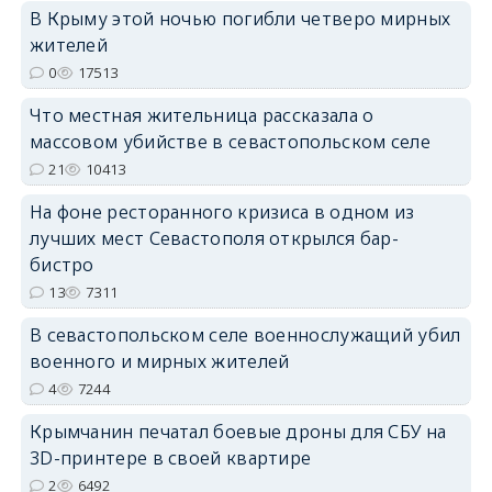
В Крыму этой ночью погибли четверо мирных
жителей
erid: 2SDnjdPjgYS
0
17513
Что местная жительница рассказала о
массовом убийстве в севастопольском селе
21
10413
На фоне ресторанного кризиса в одном из
erid: 2SDnjdvhGXG
лучших мест Севастополя открылся бар-
бистро
13
7311
В севастопольском селе военнослужащий убил
военного и мирных жителей
4
7244
Крымчанин печатал боевые дроны для СБУ на
3D-принтере в своей квартире
2
6492