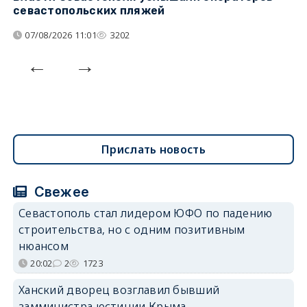
севастопольских пляжей
о
07/08/2026 11:01
3202
Прислать новость
Свежее
Севастополь стал лидером ЮФО по падению
строительства, но с одним позитивным
нюансом
20:02
2
1723
Ханский дворец возглавил бывший
замминистра юстиции Крыма