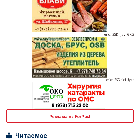
erid: 2SDnjdvhGXG
erid: 2SDnjcLUypt
erid: 2SDnjcrDNw6
Реклама на ForPost
Читаемое