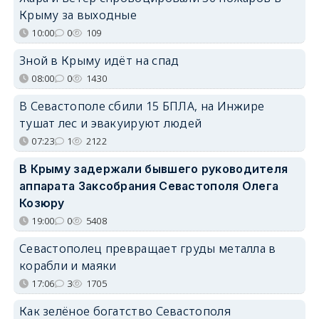
Крыму за выходные
10:00
0
109
Зной в Крыму идёт на спад
08:00
0
1430
В Севастополе сбили 15 БПЛА, на Инжире
тушат лес и эвакуируют людей
07:23
1
2122
В Крыму задержали бывшего руководителя
аппарата Заксобрания Севастополя Олега
Козюру
19:00
0
5408
Севастополец превращает груды металла в
корабли и маяки
17:06
3
1705
Как зелёное богатство Севастополя