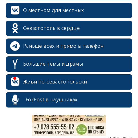
О местном для местных
Севастополь в сердце
Раньше всех и прямо в телефон
Большие темы и драмы
erid: 2SDnjcrDNw6
Живи по-севастопольски
ForPost в наушниках
erid: 2SDnjdPjgYS