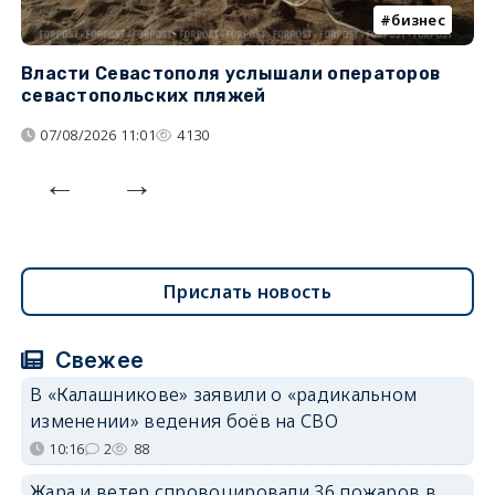
бизнес
Власти Севастополя услышали операторов
П
севастопольских пляжей
о
07/08/2026 11:01
4130
Прислать новость
Свежее
В «Калашникове» заявили о «радикальном
изменении» ведения боёв на СВО
10:16
2
88
Жара и ветер спровоцировали 36 пожаров в