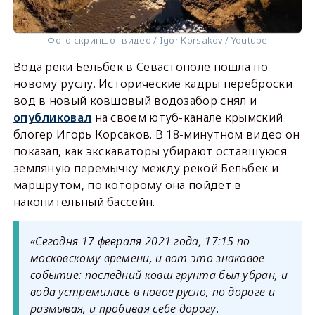
Фото:
скриншот видео / Igor Korsakov / Youtube
Вода реки Бельбек в Севастополе пошла по
новому руслу. Исторические кадры переброски
вод в новый ковшовый водозабор снял и
опубликовал
на своем ютуб-канале крымский
блогер Игорь Корсаков. В 18-минутном видео он
показал, как экскаваторы убирают оставшуюся
земляную перемычку между рекой Бельбек и
маршрутом, по которому она пойдёт в
накопительный бассейн.
«Сегодня 17 февраля 2021 года, 17:15 по
московскому времени, и вот это знаковое
событие: последний ковш грунта был убран, и
вода устремилась в новое русло, по дороге и
размывая, и пробивая себе дорогу.