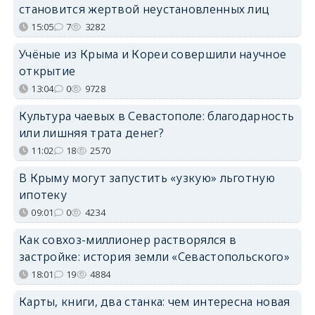
становится жертвой неустановленных лиц
15:05
7
3282
Учёные из Крыма и Кореи совершили научное
открытие
13:04
0
9728
Культура чаевых в Севастополе: благодарность
или лишняя трата денег?
11:02
18
2570
В Крыму могут запустить «узкую» льготную
ипотеку
09:01
0
4234
Как совхоз-миллионер растворялся в
застройке: история земли «Севастопольского»
18:01
19
4884
Карты, книги, два станка: чем интересна новая