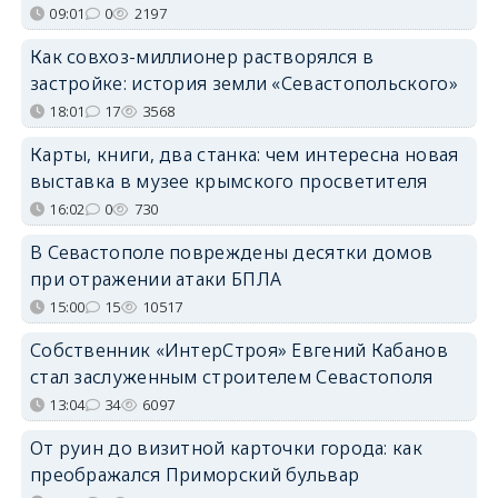
09:01
0
2197
Как совхоз-миллионер растворялся в
застройке: история земли «Севастопольского»
18:01
17
3568
Карты, книги, два станка: чем интересна новая
выставка в музее крымского просветителя
16:02
0
730
В Севастополе повреждены десятки домов
при отражении атаки БПЛА
15:00
15
10517
Собственник «ИнтерСтроя» Евгений Кабанов
стал заслуженным строителем Севастополя
13:04
34
6097
От руин до визитной карточки города: как
преображался Приморский бульвар