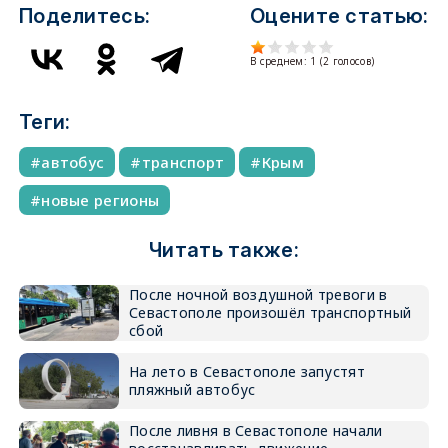
Поделитесь:
Оцените статью:
В среднем:
1
(
2
голосов)
Теги:
автобус
транспорт
Крым
новые регионы
Читать также:
После ночной воздушной тревоги в
Севастополе произошёл транспортный
сбой
На лето в Севастополе запустят
пляжный автобус
После ливня в Севастополе начали