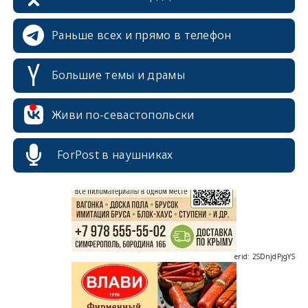
Раньше всех и прямо в телефон
Большие темы и драмы
erid: 2SDnjcrDNw6
Живи по-севастопольски
ForPost в наушниках
erid: 2SDnjdPjgYS