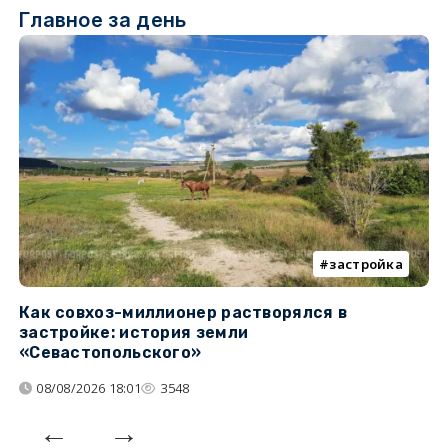
Главное за день
застройка
Как совхоз-миллионер растворялся в
К
застройке: история земли
н
«Севастопольского»
п
08/08/2026 18:01
3548