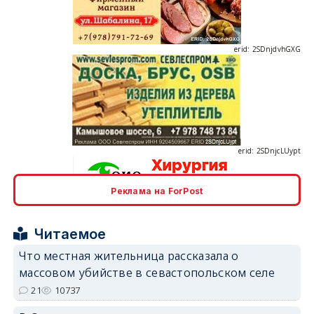
erid: 2SDnjdvhGXG
erid: 2SDnjcLUypt
Реклама на ForPost
erid: 2SDnjcrDNw6
Читаемое
Что местная жительница рассказала о
массовом убийстве в севастопольском селе
21
10737
erid: 2SDnjdPjgYS