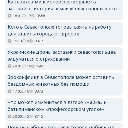
Как совхоз-миллионер растворялся в
застройке: история земли «Севастопольского»
18:01
17
3558
Кого в Севастополе готовы взять на работу
для защиты города от дронов
15:13
0
9327
Украинские дроны заставили севастопольцев
задуматься о страховании
20:01
10
4961
Зооконфликт в Севастополе может оставить
бездомных животных без помощи
17:02
6
3373
Что может измениться в лагере «Чайка» и
батилиманском «профессорском уголке»
20:00
5
3745
Почему у абонентов Севастополя мобильная