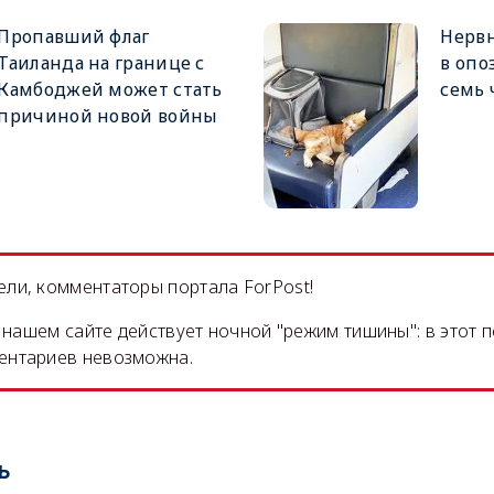
Пропавший флаг
Нервн
Таиланда на границе с
в опо
Камбоджей может стать
семь 
причиной новой войны
ли, комментаторы портала ForPost!
на нашем сайте действует ночной "режим тишины": в этот 
ентариев невозможна.
ь