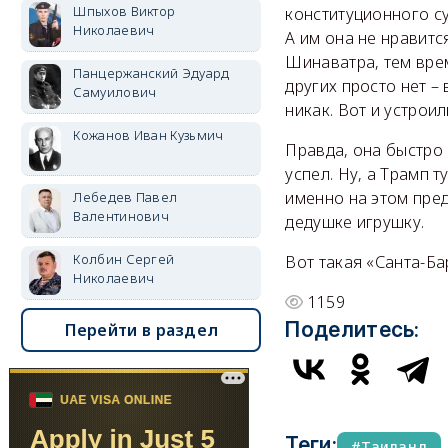
Шпыхов Виктор
конституционного су
Николаевич
А им она не нравится
Шинаватра, тем врем
Панцержанский Эдуард
других просто нет –
Самуилович
никак. Вот и устроил
Кожанов Иван Кузьмич
Правда, она быстро 
успел. Ну, а Трамп т
именно на этом пре
Лебедев Павел
Валентинович
дедушке игрушку.
Колбин Сергей
Вот такая «Санта-Ба
Николаевич
1159
Поделитесь:
Перейти в раздел
Теги:
Таиланд