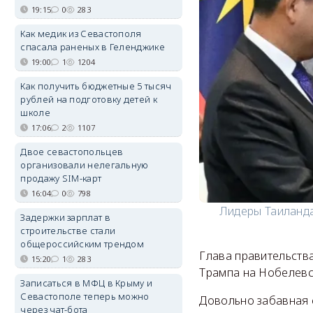
19:15
0
283
Как медик из Севастополя
спасала раненых в Геленджике
19:00
1
1204
Как получить бюджетные 5 тысяч
рублей на подготовку детей к
школе
17:06
2
1107
Двое севастопольцев
организовали нелегальную
продажу SIM-карт
16:04
0
798
Лидеры Таиланда
Задержки зарплат в
строительстве стали
общероссийским трендом
Глава правительств
15:20
1
283
Трампа на Нобелевс
Записаться в МФЦ в Крыму и
Севастополе теперь можно
Довольно забавная 
через чат-бота