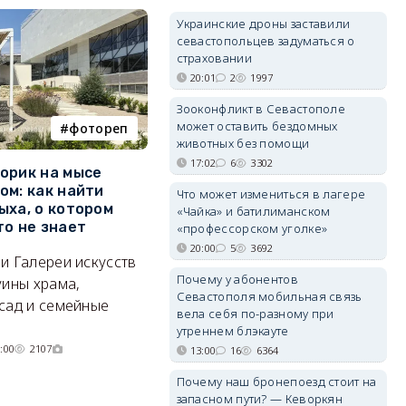
Украинские дроны заставили
севастопольцев задуматься о
страховании
20:01
2
1997
Зооконфликт в Севастополе
может оставить бездомных
фотореп
работа
животных без помощи
17:02
6
3302
орик на мысе
Где в Севастополе можно
М
ом: как найти
заработать 100 тысяч в
и
Что может измениться в лагере
ыха, о котором
месяц
ф
«Чайка» и батилиманском
то не знает
Б
«профессорском уголке»
А где — несоизмеримо меньше.
20:00
5
3692
и Галереи искусств
«
06/08/2026 10:02
3730
Почему у абонентов
уины храма,
«
Севастополя мобильная связь
сад и семейные
пр
вела себя по-разному при
утреннем блэкауте
:00
2107
13:00
16
6364
Почему наш бронепоезд стоит на
запасном пути? — Кеворкян