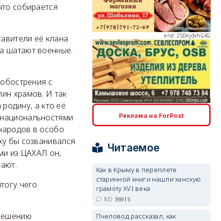
что собирается
erid: 2SDnjdvhGXG
авители её клана
а шатают военные.
 обострения с
ин храмов. И так
 родину, а кто её
erid: 2SDnjcLUypt
 национальностями
Реклама на ForPost
 народов в особо
ху бы созванивался
Читаемое
ми из ЦАХАЛ он,
рают.
Как в Крыму в переплёте
старинной книги нашли ханскую
erid: 2SDnjcrDNw6
тогу чего
грамоту XVI века
1
36915
 решению
Пчеловод рассказал, как