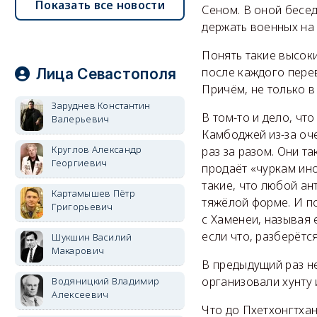
Показать все новости
Сеном. В оной бесе
держать военных на 
Понять такие высок
после каждого пере
Лица Севастополя
Причём, не только в 
Заруднев Константин
В том-то и дело, чт
Валерьевич
Камбоджей из-за оч
Круглов Александр
раз за разом. Они та
Георгиевич
продаёт «чуркам ин
такие, что любой ан
Картамышев Пётр
тяжёлой форме. И п
Григорьевич
с Хаменеи, называя 
если что, разберётс
Шукшин Василий
Макарович
В предыдущий раз не
организовали хунту 
Водяницкий Владимир
Алексеевич
Что до Пхетхонгтха