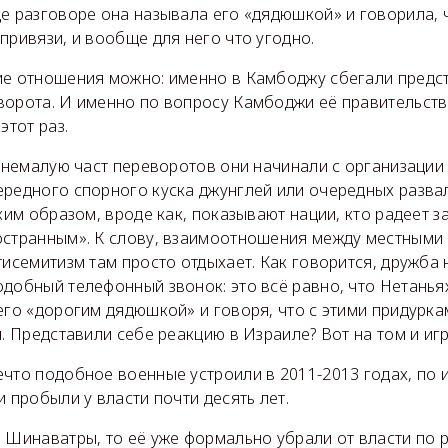
де разговоре она называла его «дядюшкой» и говорила, 
привязи, и вообще для него что угодно.
ие отношения можно: именно в Камбоджу сбегали предст
ворота. И именно по вопросу Камбоджи её правительств
этот раз.
о немалую част переворотов они начинали с организации
ередного спорного куска джунглей или очередных развал
ким образом, вроде как, показывают нации, кто радеет за
остранным». К слову, взаимоотношения между местными
тисемитизм там просто отдыхает. Как говорится, дружба
одобный телефонный звонок: это всё равно, что Нетанья
его «дорогим дядюшкой» и говоря, что с этими придурка
я. Представили себе реакцию в Израиле? Вот на том и иг
что подобное военные устроили в 2011-2013 годах, по и
и пробыли у власти почти десять лет.
н Шинаватры, то её уже формально убрали от власти по