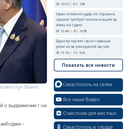
16:07
0
338
Иран отменил удар по Украине,
однако требует компенсацию за
атаку на судно
15:46
3
1038
Европа теряет свои главные
реки из-за рекордной засухи
13:16
1
635
Показать все новости
Севастополь на связи
агим и Хун Манет
Все наши Видео
й о выдвижении г-на
О местном для местных
Камбоджи –
Севастополь в сердце