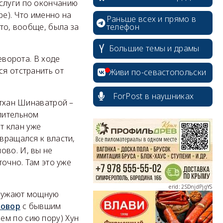
аслуги по окончанию
ре). Что именно на
Раньше всех и прямо в
это, вообще, была за
телефон
Большие темы и драмы
еворота. В ходе
ся отстранить от
Живи по-севастопольски
ForPost в наушниках
гтхан Шинаватрой –
длительном
erid: 2SDnjcrDNw6
т клан уже
звращался к власти,
ово. И, вы не
точно. Там это уже
erid: 2SDnjdPjgYS
оружают мощную
говор
с бывшим
ем по сию пору) Хун