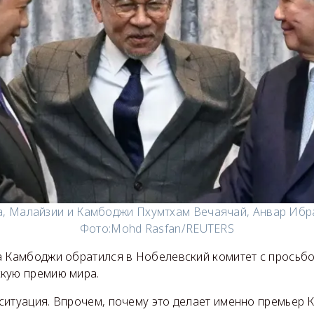
, Малайзии и Камбоджи Пхумтхам Вечаячай, Анвар Ибр
Фото:
Mohd Rasfan/REUTERS
а Камбоджи обратился в Нобелевский комитет с просьбо
кую премию мира.
ситуация. Впрочем, почему это делает именно премьер 