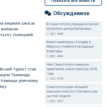
Показать все новости
Обсуждаемое
а лишили сана за
В Севастополе утвердили проект
 желание
застройки центра Балаклавы
32
5268
ться с полицией
Возле памятника «Солдату и
Матросу» появятся каскадные
водопады
28
4100
Чем Севастополь намерен
йский турист стал
привлекать инвесторов до 2039
года
мцем Таиланда
25
2178
е помощи уличному
вцу
Севастопольцам обещают
хорошие новости о бензине уже
на этой неделе
23
5707