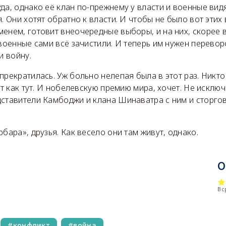
да, однако её клан по-прежнему у власти и военные видя
. Они хотят обратно к власти. И чтобы не было вот этих 
енем, готовит внеочередные выборы, и на них, скорее в
 военные сами всё зачистили. И теперь им нужен перевор
и войну.
прекратилась. Уж больно нелепая была в этот раз. Никто
ут как тут. И нобелевскую премию мира, хочет. Не исключ
дставители Камбоджи и клана Шинаватра с ним и сторго
рбара», друзья. Как весело они там живут, однако.
О
В 
конфликт
война