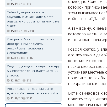
очевидно. Совсем н
15:11
1
109
которой приписывает
Тайный дворик на мысе
этом выгадывает себ
Хрустальном: как найти место
война такая? Давайт
отдыха, о котором почти никто не
знает
А там всё ну, очень 
15:00
15
2090
которого местные во
власти клан премье
Контракт с Минобороны помог
иностранцам получить
российские паспорта в
Говоря кратко, у вл
Севастополе
его дочерью и дамой
14:03
0
1846
конфликте с короле
несколько раз сверг
Ради подъезда к онкодиспансеру
в Севастополе изымают частный
устраивая местные с
участок
поверите, но так бы
12:18
1
515
превратилось в проц
Российский топливный рынок
Вот и сейчас всё к
ждёт глобальная перенастройка
политическую интри
12:18
3
2122
многолетним главой