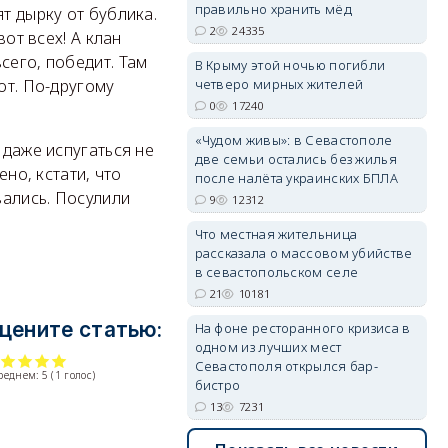
правильно хранить мёд
т дырку от бублика.
2
24335
вот всех! А клан
сего, победит. Там
erid: 2SDnjdPjgYS
В Крыму этой ночью погибли
от. По-другому
четверо мирных жителей
0
17240
«Чудом живы»: в Севастополе
 даже испугаться не
две семьи остались без жилья
ено, кстати, что
после налёта украинских БПЛА
вались. Посулили
9
12312
erid: 2SDnjdvhGXG
Что местная жительница
рассказала о массовом убийстве
в севастопольском селе
21
10181
цените статью:
На фоне ресторанного кризиса в
одном из лучших мест
Севастополя открылся бар-
среднем:
5
(
1
голос)
бистро
13
7231