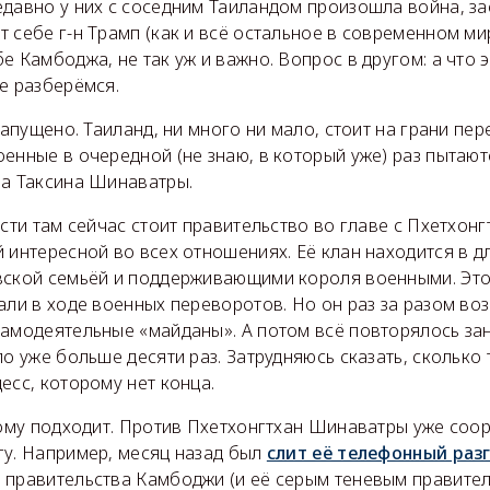
едавно у них с соседним Таиландом произошла война, з
 себе г-н Трамп (как и всё остальное в современном ми
е Камбоджа, не так уж и важно. Вопрос в другом: а что 
е разберёмся.
запущено. Таиланд, ни много ни мало, стоит на грани пер
енные в очередной (не знаю, в который уже) раз пытают
ра Таксина Шинаватры.
асти там сейчас стоит правительство во главе с Пхетхон
 интересной во всех отношениях. Её клан находится в 
вской семьёй и поддерживающими короля военными. Это
али в ходе военных переворотов. Но он раз за разом во
амодеятельные «майданы». А потом всё повторялось зан
ло уже больше десяти раз. Затрудняюсь сказать, сколько 
есс, которому нет конца.
 тому подходит. Против Пхетхонгтхан Шинаватры уже со
гу. Например, месяц назад был
слит её телефонный раз
 правительства Камбоджи (и её серым теневым правител