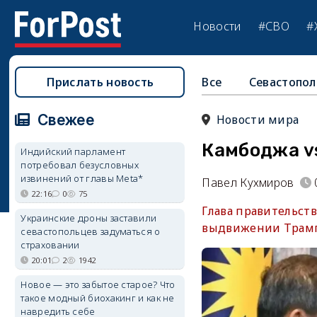
Новости
#СВО
#
Прислать новость
Все
Севастопол
Свежее
Новости мира
Камбоджа v
Индийский парламент
потребовал безусловных
извинений от главы Meta*
Павел Кухмиров
22:16
0
75
Глава правительст
Украинские дроны заставили
выдвижении Трамп
севастопольцев задуматься о
страховании
20:01
2
1942
Новое — это забытое старое? Что
такое модный биохакинг и как не
навредить себе