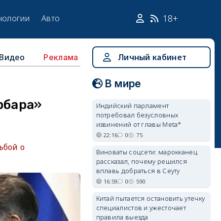
18+
нологии
Авто
Видео
Личный кабинет
Реклама
В мире
рбара»
Индийский парламент
потребовал безусловных
извинений от главы Meta*
22:16
0
75
ьбой о
Виноваты соцсети: марокканец
рассказал, почему решился
вплавь добраться в Сеуту
16:59
0
590
Китай пытается остановить утечку
специалистов и ужесточает
правила выезда