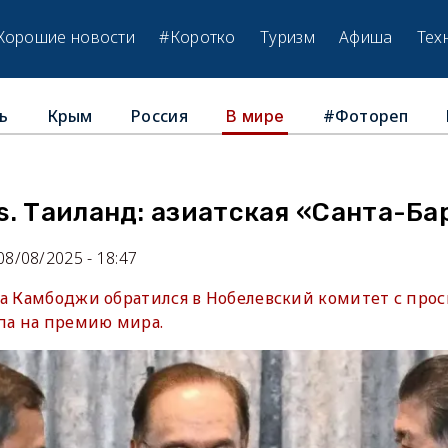
Хорошие новости
#Коротко
Туризм
Афиша
Тех
ь
Крым
Россия
#Фотореп
В мире
s. Таиланд: азиатская «Санта-Ба
08/08/2025 - 18:47
ва Камбоджи обратился в Нобелевский комитет с прос
а на премию мира.