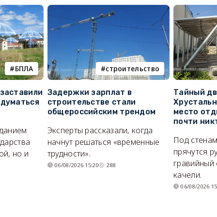
БПЛА
строительство
 заставили
Задержки зарплат в
Тайный дв
адуматься
строительстве стали
Хрустальн
общероссийским трендом
место отд
почти ник
иданием
Эксперты рассказали, когда
Под стенам
ударства
начнут решаться «временные
прячутся р
й, но и
трудности».
гравийный 
06/08/2026 15:20
288
качели.
06/08/2026 15