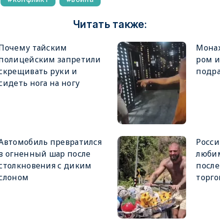
Читать также:
Почему тайским
Монах
полицейским запретили
ром и
скрещивать руки и
подра
сидеть нога на ногу
Автомобиль превратился
Росси
в огненный шар после
люби
столкновения с диким
посл
слоном
торго