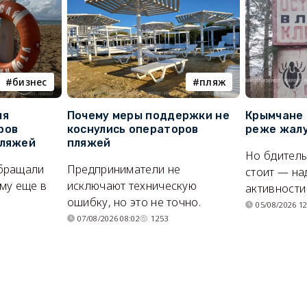
бизнес
пляж
ля
Почему меры поддержки не
Крымчане 
ров
коснулись операторов
реже жалу
пляжей
пляжей
Но бдитель
бращали
Предприниматели не
стоит — на
му еще в
исключают техническую
активности
ошибку, но это не точно.
05/08/2026 12
07/08/2026 08:02
1253