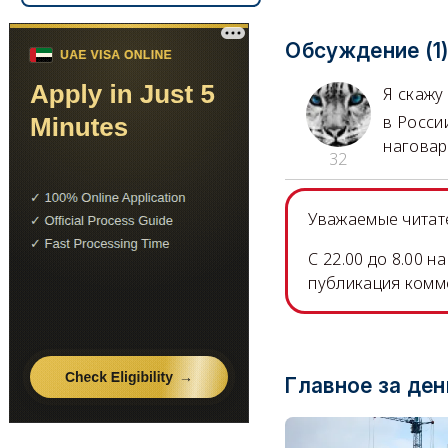
Обсуждение (1
Я скажу
в Росси
наговари
32
Уважаемые читате
C 22.00 до 8.00 
публикация комм
Главное за ден