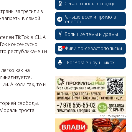
Севастополь в сердце
страны запретили в
Раньше всех и прямо в
е запреты в самой
телефон
Большие темы и драмы
телей TikTok в США.
kTok консенсусно
Живи по-севастопольски
это республиканец и
ForPost в наушниках
легко как на
erid: 2SDnjcrDNw6
ргинализуется,
ии. А коли так, то и
риторией свободы,
 Мораль проста:
erid: 2SDnjdPjgYS