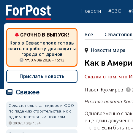
Новости
#СВО
#
Все
Севастопол
СРОЧНО В ВЫПУСК!
Кого в Севастополе готовы
взять на работу для защиты
Новости мира
города от дронов
пт, 07/08/2026 - 15:13
Как в Амери
Прислать новость
Сказки о том, что 
Павел Кухмиров
Свежее
Нижняя палата Конг
Севастополь стал лидером ЮФО
по падению строительства, но с
Одновременно с зак
одним позитивным нюансом
ещё один документ 
20:02
2
1084
TikTok. Если быть т