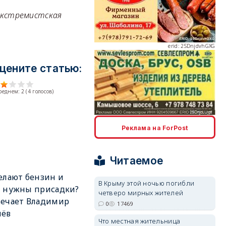
 экстремистская
erid: 2SDnjdvhGXG
цените статью:
среднем:
2
(
4
голосов)
erid: 2SDnjcLUypt
Реклама на ForPost
Читаемое
елают бензин и
В Крыму этой ночью погибли
м нужны присадки?
erid: 2SDnjcrDNw6
четверо мирных жителей
вечает Владимир
0
17469
лёв
Что местная жительница