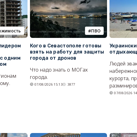
ижимость
ПВО
 лидером
Кого в Севастополе готовы
Украински
взять на работу для защиты
отдыхающи
 с одним
города от дронов
Людей эвак
сом
Что надо знать о МОГах
набережно
егионам
города.
курорта, п
ому.
07/08/2026 15:13
3877
разминиров
07/08/2026 14