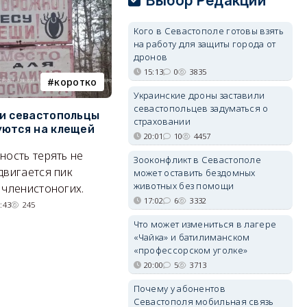
Выбор Редакции
Кого в Севастополе готовы взять
на работу для защиты города от
дронов
15:13
0
3835
коротко
Балаклава
Украинские дроны заставили
севастопольцев задуматься о
и севастопольцы
В Севастополе утвердили
Н
страховании
ются на клещей
проект застройки центра
С
20:01
10
4457
Балаклавы
и
ность терять не
Зооконфликт в Севастополе
Там появится туристический
М
двигается пик
может оставить бездомных
квартал с отелями и
н
животных без помощи
 членистоногих.
парковками.
17:02
6
3332
:43
245
05/08/2026 08:01
5482
Что может измениться в лагере
«Чайка» и батилиманском
«профессорском уголке»
20:00
5
3713
Почему у абонентов
Севастополя мобильная связь