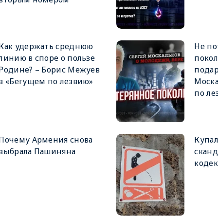
Как удержать среднюю
Не по
линию в споре о пользе
покол
Родине? – Борис Межуев
подар
в «Бегущем по лезвию»
Моска
по ле
Почему Армения снова
Купал
выбрала Пашиняна
сканд
кодек