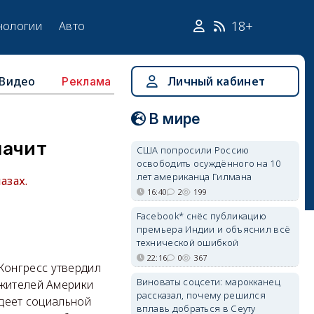
18+
нологии
Авто
Видео
Личный кабинет
Реклама
В мире
начит
США попросили Россию
освободить осуждённого на 10
лет американца Гилмана
азах.
16:40
2
199
Facebook* снёс публикацию
премьера Индии и объяснил всё
технической ошибкой
22:16
0
367
Конгресс утвердил
Виноваты соцсети: марокканец
 жителей Америки
рассказал, почему решился
адеет социальной
вплавь добраться в Сеуту