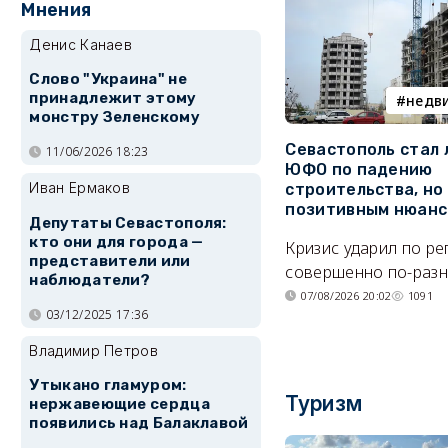
Мнения
Денис Канаев
Слово "Украина" не
принадлежит этому
недв
монстру Зеленскому
Севастополь стал
11/06/2026 18:23
ЮФО по падению
Иван Ермаков
строительства, но
позитивным нюан
Депутаты Севастополя:
кто они для города —
Кризис ударил по р
представители или
совершенно по-разн
наблюдатели?
07/08/2026 20:02
1091
03/12/2025 17:36
Владимир Петров
Утыкано гламуром:
Туризм
нержавеющие сердца
появились над Балаклавой