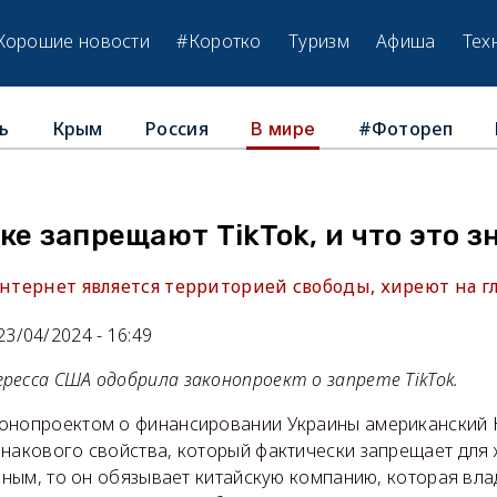
Хорошие новости
#Коротко
Туризм
Афиша
Тех
ь
Крым
Россия
#Фотореп
В мире
ке запрещают TikTok, и что это з
Интернет является территорией свободы, хиреют на гл
23/04/2024 - 16:49
ресса США одобрила законопроект о запрете TikTok.
онопроектом о финансировании Украины американский 
знакового свойства, который фактически запрещает для
очным, то он обязывает китайскую компанию, которая вл