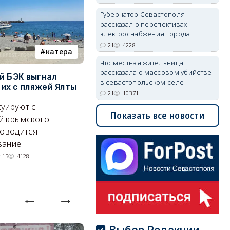
Губернатор Севастополя
рассказал о перспективах
электроснабжения города
21
4228
катера
электроснабжение
Что местная жительница
рассказала о массовом убийстве
й БЭК выгнал
Губернатор Севастополя
П
в севастопольском селе
х с пляжей Ялты
рассказал о перспективах
к
21
10371
электроснабжения города
п
уируют с
Показать все новости
Энергетики, подчеркнул он,
П
й крымского
делают практически
и
роводится
невозможное.
ош
ание.
07/08/2026 10:13
4250
:15
4128