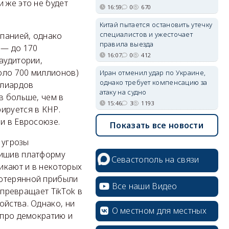
 же это не будет
16:59
0
670
Китай пытается остановить утечку
специалистов и ужесточает
панией, однако
правила выезда
 — до 170
16:07
0
412
аудитории,
оло 700 миллионов)
Иран отменил удар по Украине,
однако требует компенсацию за
ллиардов
атаку на судно
в больше, чем в
15:46
3
1193
ируется в КНР.
и в Евросоюзе.
Показать все новости
 угрозы
лишив платформу
Севастополь на связи
икают и в некоторых
потерянной прибыли
Все наши Видео
 превращает TikTok в
ойства. Однако, ни
О местном для местных
 про демократию и