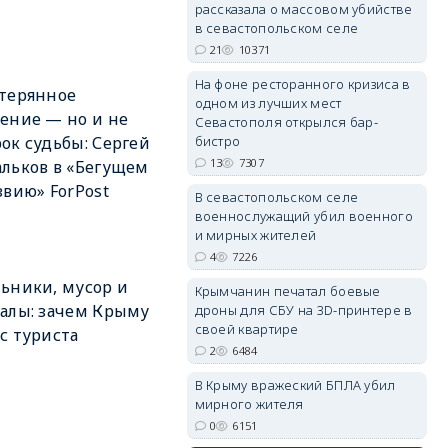
рассказала о массовом убийстве
в севастопольском селе
21
10371
erid: 2SDnjdPjgYS
На фоне ресторанного кризиса в
терянное
одном из лучших мест
ение — но и не
Севастополя открылся бар-
бистро
ок судьбы: Сергей
13
7307
льков в «Бегущем
звию» ForPost
В севастопольском селе
военнослужащий убил военного
erid: 2SDnjdvhGXG
и мирных жителей
4
7226
ьники, мусор и
Крымчанин печатал боевые
алы: зачем Крыму
дроны для СБУ на 3D-принтере в
своей квартире
с туриста
2
6484
В Крыму вражеский БПЛА убил
мирного жителя
0
6151