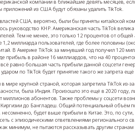
мериканской компании в ближайшие девять месяцев, если
ы приложений из США будут обязаны удалить TikTok.
властей США, вероятно, были бы приняты китайской ком
ось руководство КНР. Американская часть TikTok велика
елей. Тем не менее, это только 12 процентов от общей 
 1,2 миллиарда пользователей, где более половины (ок
итай. В Америке TikTok за минувший год получил 120 ми
де прибыль в районе 16 миллиардов, что на 40 проценто
 всё равно большая часть прибыли данной соцсети генер
даром по TikTok будет принятие такого же запрета ещё 
 в мире крупной страной, которая запретила TikTok из-за
асности, была Индия. Произошло это ещё в 2020 году, 
т миллионов абонентов. Также проблемы у соцсети возн
т Киргизии до Бангладеш. Общий потенциальный объём 
, несомненно, будет выше прибыли в Китае. Это, по сути,
сеть с эпизодическими ответвлениями регионального св
 как минимум, не пытаются рассказывать другим странам