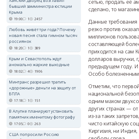
Ханский дворец возглавил
сетью, продать её а
бывший замминистра юстиции
сделано, то магазин
Крыма
19:00
1
2457
Данные требования 
резко против оказал
Любовь живёт три года? Почему
новая песня стала гимном тысяч
миллионов пользоват
россиянок
составляющей более
18:20
1
389
приходится на сам К
долларов выручки, г
Крым и Севастополь ждут
аномально жаркие выходные
предыдущем году. И
18:02
4
1906
Особо болезненным у
Минтранс разрешил тратить
Отметим, что первой
«дорожные» деньги на защиту от
национальной безоп
БПЛА
одним махом двухсо
17:18
1
151
других странах — о
В Алупке планируют установить
из-за таких запретов
памятник именитому фотографу
чисто китайскую соц
17:05
0
263
Киргизия, ни Индия,
США попросили Россию
свободу слова.