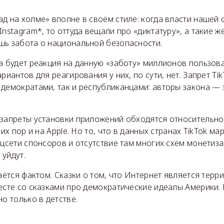
д на холме» вполне в своём стиле: когда власти нашей 
Instagram*, то оттуда вещали про «диктатуру», а такие ж
шь забота о национальной безопасности.
а будет реакция на данную «заботу» миллионов пользова
риантов для реагирования у них, по сути, нет. Запрет Ti
демократами, так и республиканцами: авторы закона — 
 запреты установки приложений обходятся относительно 
них пор и на Apple. Но то, что в данных странах TikTok ма
оцсети спонсоров и отсутствие там многих схем монетизац
уйдут.
таётся фактом. Сказки о том, что Интернет является тер
есте со сказками про демократические идеалы Америки.
но только в детстве.