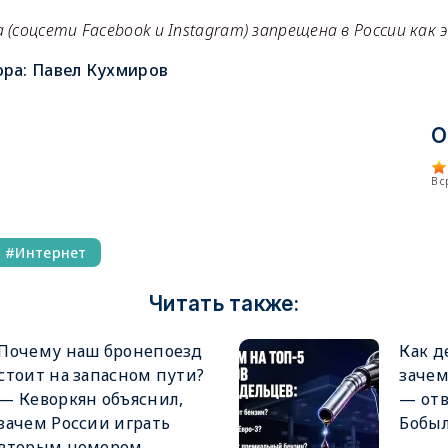
(соцсети Facebook и Instagram) запрещена в России как
ора:
Павел Кухмиров
О
В 
Интернет
Читать также:
Почему наш бронепоезд
Как д
стоит на запасном пути?
заче
— Кеворкян объяснил,
— от
зачем России играть
Бобы
вторым номером