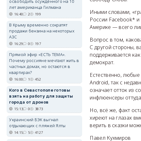
освободить осуждённого на 10
лет американца Гилмана
Иными словами, «гра
16:40
2
199
России Facebook* и 
В Крыму временно сократят
Америке — всего ли
продажи бензина на некоторых
АЗС
Вопрос в том, каков
16:29
0
197
С другой стороны, ва
поддерживается как 
Прямой эфир «ЕСТЬ ТЕМА».
Почему россияне мечтают жить в
демократ.
частных домах, но остаются в
квартирах?
Естественно, любые
16:00
1
452
Android, так с недав
означает отток из с
Кого в Севастополе готовы
взять на работу для защиты
инфлюенсеры оттуда 
города от дронов
15:13
0
3873
Но, всё же, факт ос
хиреют на глазах вм
Украинский БЭК выгнал
верить в сказки мож
отдыхающих с пляжей Ялты
14:15
5
4127
Павел Кухмиров