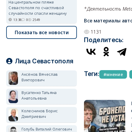
На центральном пляже
Севастополя по счастливой
*Деятельность Meta 
случайности спасли женщину
13:38
0
2549
Все материалы авт
1131
Показать все новости
Поделитесь:
Лица Севастополя
Теги:
Аксёнов Вячеслав
мнение
Викторович
Вусатенко Татьяна
Анатольевна
Колесников Борис
Дмитриевич
Голубь Виталий Олегович