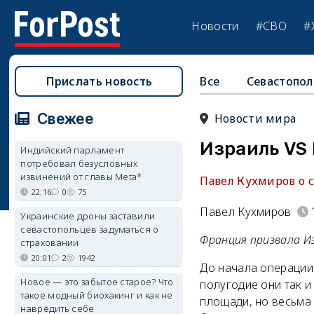
Новости
#СВО
#
Прислать новость
Все
Севастопол
Свежее
Новости мира
Израиль VS 
Индийский парламент
потребовал безусловных
извинений от главы Meta*
Павел Кухмиров о 
22:16
0
75
Павел Кухмиров
Украинские дроны заставили
севастопольцев задуматься о
Франция призвала И
страховании
20:01
2
1942
До начала операции
Новое — это забытое старое? Что
полугодие они так и
такое модный биохакинг и как не
площади, но весьма
навредить себе