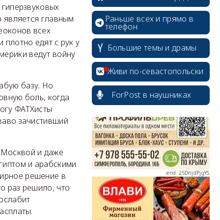
т гиперзвуковых
Раньше всех и прямо в
ар является главным
телефон
еоконов всех
 плотно едят с рук у
Большие темы и драмы
мерики ведут войну
erid: 2SDnjcrDNw6
Живи по-севастопольски
абую базу. Но
ForPost в наушниках
овную боль, когда
тогу ФАТХисты
оваво зачистивший
erid: 2SDnjdPjgYS
 Москвой и даже
гиптом и арабскими
мирное решение в
о раз решило, что
 ослабит
erid: 2SDnjdvhGXG
асплаты.