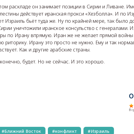
этом раскладе он занимает позиции в Сирии и Ливане. Име
лестины действует иранская прокси «Хезболла». И по И
вет Израиль бьёт туда же. Ну по крайней мере, так было 
Сирии уничтожили иранское консульство с генералами. И
ары по Ирану впрямую. Иран же не желает прямой войны
ю риторику. Ирану это просто не нужно. Ему и так норма
вствует. Как и другие арабские страны.
конечно, будет. Но не сейчас. И это хорошо.
О
В 
Ближний Восток
конфликт
Израиль