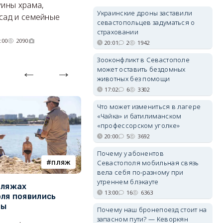
уины храма,
«
Украинские дроны заставили
сад и семейные
пр
севастопольцев задуматься о
страховании
:00
2090
20:01
2
1942
Зооконфликт в Севастополе
может оставить бездомных
животных без помощи
17:02
6
3302
Что может измениться в лагере
«Чайка» и батилиманском
«профессорском уголке»
20:00
5
3692
Почему у абонентов
пляж
туризм
Севастополя мобильная связь
вела себя по-разному при
утреннем блэкауте
пляжах
Двух москвичей на
П
13:00
16
6363
ля появились
сапбордах унесло от берега
о
ры
Крыма на километр в море
б
Почему наш бронепоезд стоит на
Е
запасном пути? — Кеворкян