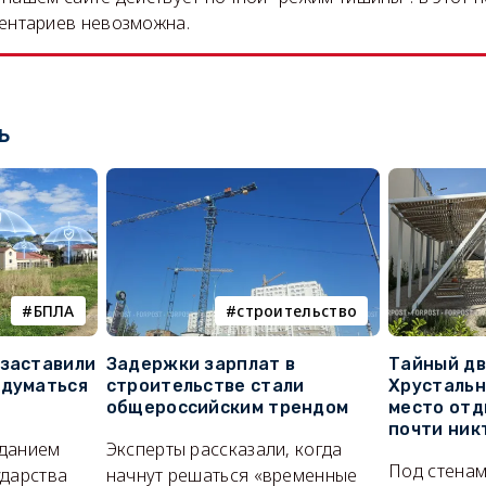
ентариев невозможна.
ь
БПЛА
строительство
 заставили
Задержки зарплат в
Тайный дв
адуматься
строительстве стали
Хрустальн
общероссийским трендом
место отд
почти ник
иданием
Эксперты рассказали, когда
Под стенам
ударства
начнут решаться «временные