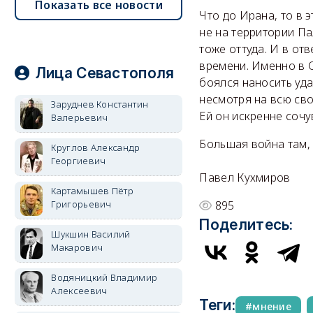
Показать все новости
Что до Ирана, то в 
не на территории Па
тоже оттуда. И в от
времени. Именно в 
Лица Севастополя
боялся наносить уд
несмотря на всю сво
Заруднев Константин
Ей он искренне сочу
Валерьевич
Большая война там, 
Круглов Александр
Георгиевич
Павел Кухмиров
Картамышев Пётр
Григорьевич
895
Поделитесь:
Шукшин Василий
Макарович
Водяницкий Владимир
Алексеевич
Теги:
мнение