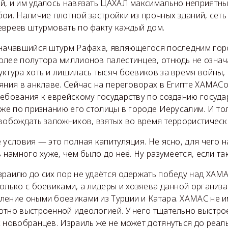
й, и им удалось навязать ЦАХАЛ максимально неприятн
ои. Наличие плотной застройки из прочных зданий, сеть
евреев штурмовать по факту каждый дом.
 начавшийся штурм Рафаха, являющегося последним горо
олее полутора миллионов палестинцев, отнюдь не озна
ктура хоть и лишилась тысяч боевиков за время войны,
ияния в анклаве. Сейчас на переговорах в Египте ХАМАС
ребования к еврейскому государству по созданию госуда
кже по признанию его столицы в городе Иерусалим. И то
вобождать заложников, взятых во время террористическ
 условия — это полная капитуляция. Не ясно, для чего н
ь намного хуже, чем было до неё. Ну разумеется, если та
раилю до сих пор не удаётся одержать победу над ХАМА
олько с боевиками, а лидеры и хозяева данной организ
ление оными боевиками из Турции и Катара. ХАМАС не и
отно выстроенной идеологией. У него тщательно выстро
 новобранцев. Израиль же не может дотянуться до реал