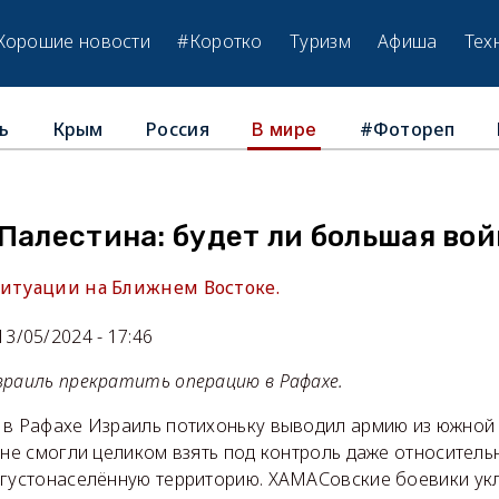
Хорошие новости
#Коротко
Туризм
Афиша
Тех
ь
Крым
Россия
#Фотореп
В мире
Палестина: будет ли большая во
ситуации на Ближнем Востоке.
13/05/2024 - 17:46
зраиль прекратить операцию в Рафахе.
 в Рафахе Израиль потихоньку выводил армию из южной ч
 не смогли целиком взять под контроль даже относител
 густонаселённую территорию. ХАМАСовские боевики ук