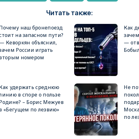
Читать также:
Почему наш бронепоезд
Как д
стоит на запасном пути?
заче
— Кеворкян объяснил,
— от
зачем России играть
Бобы
вторым номером
Как удержать среднюю
Не по
линию в споре о пользе
покол
Родине? – Борис Межуев
подар
в «Бегущем по лезвию»
Моска
по ле