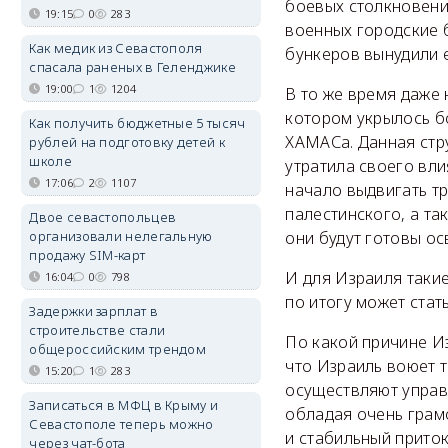
боевых столкновени
19:15
0
283
военных городские б
Как медик из Севастополя
бункеров вынудили 
спасала раненых в Геленджике
19:00
1
1204
В то же время даже
котором укрылось б
Как получить бюджетные 5 тысяч
ХАМАСа. Данная стру
рублей на подготовку детей к
школе
утратила своего вл
17:06
2
1107
начало выдвигать т
палестинского, а та
Двое севастопольцев
организовали нелегальную
они будут готовы ос
продажу SIM-карт
И для Израиля такие
16:04
0
798
по итогу может стат
Задержки зарплат в
строительстве стали
По какой причине Из
общероссийским трендом
что Израиль воюет т
15:20
1
283
осуществляют управ
Записаться в МФЦ в Крыму и
обладая очень грам
Севастополе теперь можно
и стабильный приток
через чат-бота