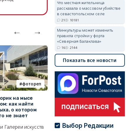
Что местная жительница
рассказала о массовом убийстве
в севастопольском селе
21
10181
Минкультуры может изменить
правила стройки у форта
«Северная Балаклава»
16
2144
Показать все новости
фотореп
работа
орик на мысе
Где в Севастополе можно
М
ом: как найти
заработать 100 тысяч в
и
ыха, о котором
месяц
ф
то не знает
Б
А где — несоизмеримо меньше.
Выбор Редакции
и Галереи искусств
«
06/08/2026 10:02
3715