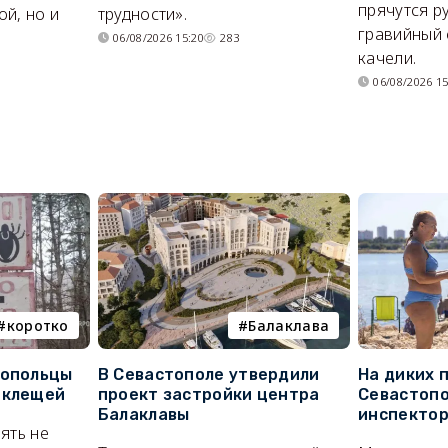
прячутся р
й, но и
трудности».
гравийный 
06/08/2026 15:20
283
качели.
06/08/2026 15
коротко
Балаклава
топольцы
В Севастополе утвердили
На диких 
 клещей
проект застройки центра
Севастопо
Балаклавы
инспекто
ять не