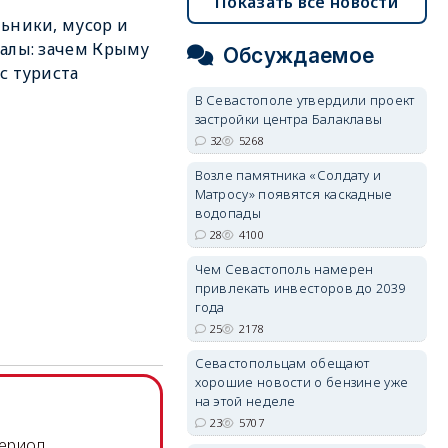
Показать все новости
ьники, мусор и
алы: зачем Крыму
Обсуждаемое
с туриста
В Севастополе утвердили проект
застройки центра Балаклавы
32
5268
Возле памятника «Солдату и
Матросу» появятся каскадные
водопады
28
4100
Чем Севастополь намерен
привлекать инвесторов до 2039
года
25
2178
Севастопольцам обещают
хорошие новости о бензине уже
на этой неделе
23
5707
период