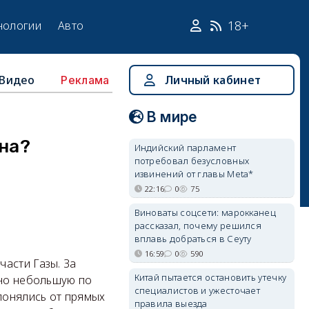
18+
нологии
Авто
Видео
Личный кабинет
Реклама
В мире
йна?
Индийский парламент
потребовал безусловных
извинений от главы Meta*
22:16
0
75
Виноваты соцсети: марокканец
рассказал, почему решился
вплавь добраться в Сеуту
16:59
0
590
асти Газы. За
Китай пытается остановить утечку
ьно небольшую по
специалистов и ужесточает
лонялись от прямых
правила выезда