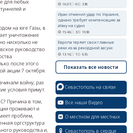
ые для любых
16:07
0
338
 туннелей и
Иран отменил удар по Украине,
однако требует компенсацию за
атаку на судно
дом на юге Газы, в
15:46
3
1038
чает уничтожение
 но нисколько не
Европа теряет свои главные
реки из-за рекордной засухи
овское руководство
13:16
1
635
рства
лько после этого
Показать все новости
ой акции 7 октября.
ачинали войну, раз
Севастополь на связи
кие условия примут.
С? Причина в том,
Все наши Видео
ации проживают и
меет проблем,
О местном для местных
енная оргструктура
ьного руководства и,
Севастополь в сердце