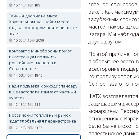
главное, спонсоров 
15:11
1
109
ракет. Как максимум
Тайный дворик на мысе
зарубежным спонсор
Хрустальном: как найти место
мастей, находящихся
отдыха, о котором почти никто не
знает
Катара. Мы наблюда
15:00
15
2090
друг с другом.
Контракт с Минобороны помог
По этой причине по
иностранцам получить
любопытнее всего то
российские паспорта в
всесторонне поддер
Севастополе
14:03
0
1846
контролируют только
Сектор Газа от оппо
Ради подъезда к онкодиспансеру
в Севастополе изымают частный
ФАТХ возглавляется
участок
защищавшим диссерт
12:18
1
515
монархиями Персидс
Российский топливный рынок
отношениях с Израил
ждёт глобальная перенастройка
было бы неплохо пои
12:18
3
2122
палестинское движен