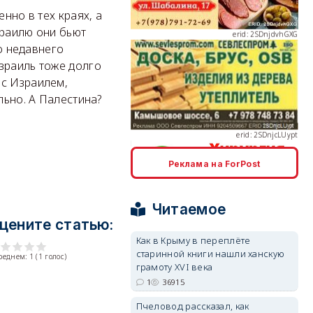
нно в тех краях, а
зраилю они бьют
до недавнего
зраиль тоже долго
 с Израилем,
erid: 2SDnjcLUypt
льно. А Палестина?
Реклама на ForPost
erid: 2SDnjcrDNw6
Читаемое
цените статью:
Как в Крыму в переплёте
старинной книги нашли ханскую
среднем:
1
(
1
голос)
грамоту XVI века
1
36915
erid: 2SDnjdPjgYS
Пчеловод рассказал, как