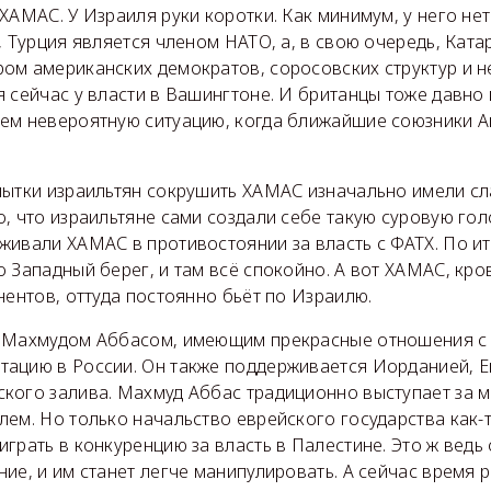
ХАМАС. У Израиля руки коротки. Как минимум, у него не
, Турция является членом НАТО, а, в свою очередь, Кат
ом американских демократов, соросовских структур и н
 сейчас у власти в Вашингтоне. И британцы тоже давно и
ем невероятную ситуацию, когда ближайшие союзники А
пытки израильтян сокрушить ХАМАС изначально имели сл
, что израильтяне сами создали себе такую суровую гол
живали ХАМАС в противостоянии за власть с ФАТХ. По и
 Западный берег, и там всё спокойно. А вот ХАМАС, кр
нентов, оттуда постоянно бьёт по Израилю.
 Махмудом Аббасом, имеющим прекрасные отношения с
ацию в России. Он также поддерживается Иорданией, Е
кого залива. Махмуд Аббас традиционно выступает за 
ем. Но только начальство еврейского государства как-т
грать в конкуренцию за власть в Палестине. Это ж ведь
ие, и им станет легче манипулировать. А сейчас время р