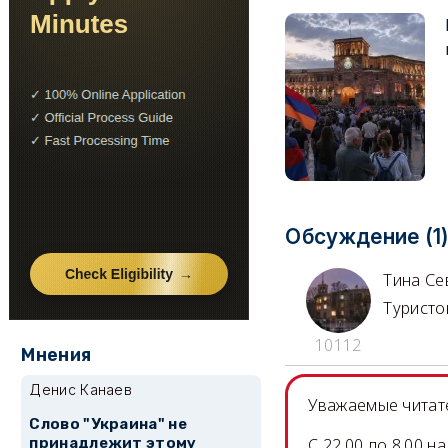
Обсуждение (1
Тина Се
Туристо
10112
Мнения
Денис Канаев
Уважаемые читате
Слово "Украина" не
принадлежит этому
C 22.00 до 8.00 