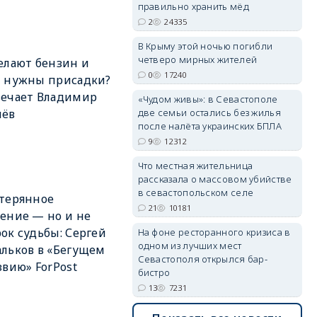
правильно хранить мёд
2
24335
В Крыму этой ночью погибли
четверо мирных жителей
елают бензин и
erid: 2SDnjdvhGXG
0
17240
м нужны присадки?
вечает Владимир
«Чудом живы»: в Севастополе
две семьи остались без жилья
лёв
после налёта украинских БПЛА
9
12312
Что местная жительница
рассказала о массовом убийстве
в севастопольском селе
терянное
21
10181
ение — но и не
ок судьбы: Сергей
На фоне ресторанного кризиса в
одном из лучших мест
льков в «Бегущем
Севастополя открылся бар-
звию» ForPost
бистро
13
7231