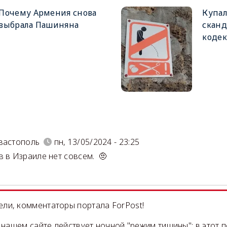
Почему Армения снова
Купал
выбрала Пашиняна
сканд
кодек
)
вастополь
пн, 13/05/2024 - 23:25
в в Израиле нет совсем. 🤨
ли, комментаторы портала ForPost!
на нашем сайте действует ночной "режим тишины": в этот 