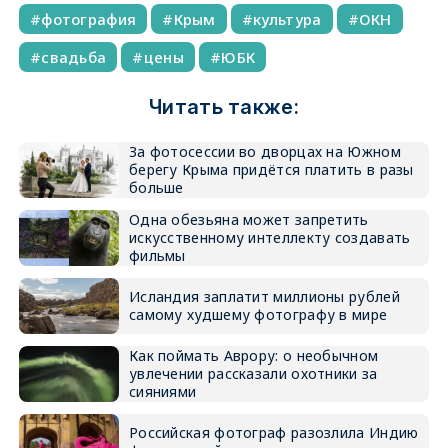
фотография
Крым
культура
ОКН
свадьба
цены
ЮБК
Читать также:
За фотосессии во дворцах на Южном
берегу Крыма придётся платить в разы
больше
Одна обезьяна может запретить
искусственному интеллекту создавать
фильмы
Исландия заплатит миллионы рублей
самому худшему фотографу в мире
Как поймать Аврору: о необычном
увлечении рассказали охотники за
сияниями
Российская фотограф разозлила Индию