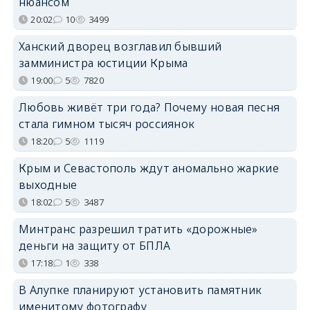
нюансом
20:02
10
3499
Ханский дворец возглавил бывший
замминистра юстиции Крыма
19:00
5
7820
Любовь живёт три года? Почему новая песня
стала гимном тысяч россиянок
18:20
5
1119
Крым и Севастополь ждут аномально жаркие
выходные
18:02
5
3487
Минтранс разрешил тратить «дорожные»
деньги на защиту от БПЛА
17:18
1
338
В Алупке планируют установить памятник
именитому фотографу