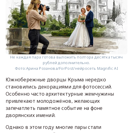
Не каждая пара готова выложить полтора десятка тысяч
рублей дополнительно.
Фото:
Арина Розанова/ForPost/нейросеть Magnific AI
Южнобережные дворцы Крыма нередко
становились декорациями для фотосессий.
Особенно часто архитектурные жемчужины
привлекают молодожёнов, желающих
запечатлеть памятное событие на фоне
дворянских имений.
Однако в этом году многие пары стали