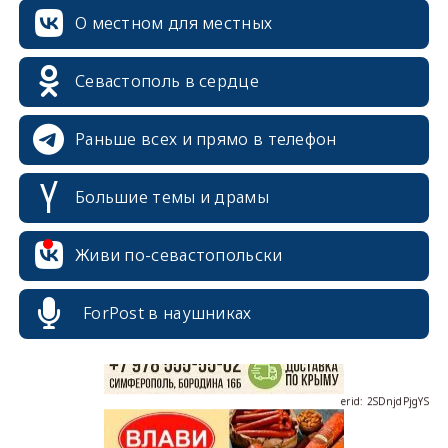
О местном для местных
Севастополь в сердце
Раньше всех и прямо в телефон
Большие темы и драмы
erid: 2SDnjcrDNw6
Живи по-севастопольски
ForPost в наушниках
erid: 2SDnjdPjgYS