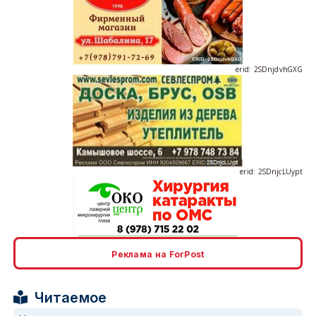
erid: 2SDnjdvhGXG
erid: 2SDnjcLUypt
erid: 2SDnjcrDNw6
Реклама на ForPost
Читаемое