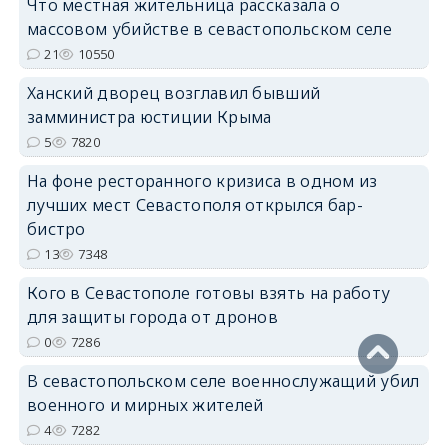
Что местная жительница рассказала о
массовом убийстве в севастопольском селе
erid: 2SDnjdPjgYS
21
10550
Ханский дворец возглавил бывший
замминистра юстиции Крыма
5
7820
На фоне ресторанного кризиса в одном из
erid: 2SDnjdvhGXG
лучших мест Севастополя открылся бар-
бистро
13
7348
Кого в Севастополе готовы взять на работу
для защиты города от дронов
0
7286
В севастопольском селе военнослужащий убил
военного и мирных жителей
4
7282