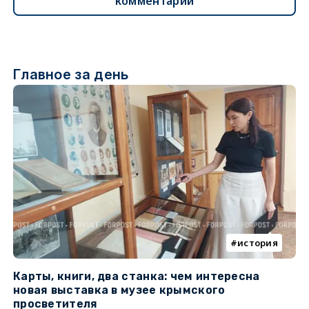
комментарии
Главное за день
история
Карты, книги, два станка: чем интересна
О
новая выставка в музее крымского
п
просветителя